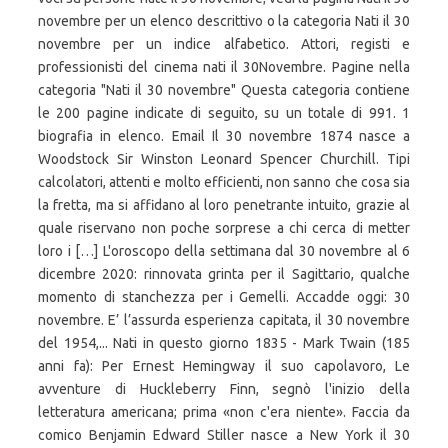
novembre per un elenco descrittivo o la categoria Nati il 30
novembre per un indice alfabetico. Attori, registi e
professionisti del cinema nati il 30Novembre. Pagine nella
categoria "Nati il 30 novembre" Questa categoria contiene
le 200 pagine indicate di seguito, su un totale di 991. 1
biografia in elenco. Email Il 30 novembre 1874 nasce a
Woodstock Sir Winston Leonard Spencer Churchill. Tipi
calcolatori, attenti e molto efficienti, non sanno che cosa sia
la fretta, ma si affidano al loro penetrante intuito, grazie al
quale riservano non poche sorprese a chi cerca di metter
loro i […] L'oroscopo della settimana dal 30 novembre al 6
dicembre 2020: rinnovata grinta per il Sagittario, qualche
momento di stanchezza per i Gemelli. Accadde oggi: 30
novembre. E’ l’assurda esperienza capitata, il 30 novembre
del 1954,... Nati in questo giorno 1835 - Mark Twain (185
anni fa): Per Ernest Hemingway il suo capolavoro, Le
avventure di Huckleberry Finn, segnò l'inizio della
letteratura americana; prima «non c'era niente». Faccia da
comico Benjamin Edward Stiller nasce a New York il 30