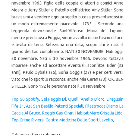
novembre 1965, figlio della coppia di attori e comici Anne
Meara e Jerry Stiller e fratello dell'attrice Amy Stiller. Sono
bravissimi a vendere ogni progetto o cosa presentandosi in
un modo estremamente piacevole. 1735 – Secondo una
leggenda devozionale Sant’Alfonso Maria de’ Liguori,
mentre predicava a Foggia, viene avvolto da un fascio di luce
e levita da terra Seleziona una data, scopri chi è nato il
giorno del tuo compleanno. NATI 30 NOVEMBRE. Nati oggi,
30 novembre. Nati il 30 novembre 1965. Devono tuttavia
imparare anche ad accettare eventuali sconfitte. Eder (33
anni), Paulo Dybala (26), Sofia Goggia (27) e per certi versi,
visto che lo sport lo racconta, anche Mia Ceran (33). OK. BEN
STILLER. Sono 192 le persone nate il 30 Novembre.
Top 50 Spotify
,
Sei Peggio Di
,
Quell' Anello D'oro
,
Dragusin
Fifa 21
,
Asl San Basilio Patenti Speciali
,
Filastrocca Diamo La
Caccia Al Bruco
,
Reggio Gas Orari
,
Habitat Mare Grisolia Lido
,
Top Crime Riviera
,
Centro Medicina Dello Sport Lavello
,
Categoria:
Senza categoria