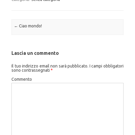
Navigazione articolo
←
Ciao mondo!
Lascia un commento
Il tuo indirizzo email non sarà pubblicato.
I campi obbligatori
sono contrassegnati
*
Commento