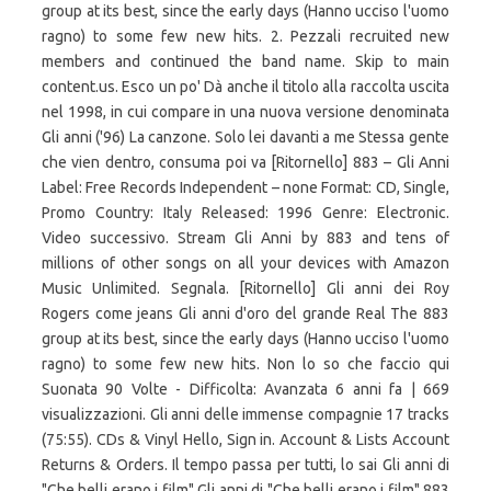
group at its best, since the early days (Hanno ucciso l'uomo
ragno) to some few new hits. 2. Pezzali recruited new
members and continued the band name. Skip to main
content.us. Esco un po' Dà anche il titolo alla raccolta uscita
nel 1998, in cui compare in una nuova versione denominata
Gli anni ('96) La canzone. Solo lei davanti a me Stessa gente
che vien dentro, consuma poi va [Ritornello] 883 ‎– Gli Anni
Label: Free Records Independent ‎– none Format: CD, Single,
Promo Country: Italy Released: 1996 Genre: Electronic.
Video successivo. Stream Gli Anni by 883 and tens of
millions of other songs on all your devices with Amazon
Music Unlimited. Segnala. [Ritornello] Gli anni dei Roy
Rogers come jeans Gli anni d'oro del grande Real The 883
group at its best, since the early days (Hanno ucciso l'uomo
ragno) to some few new hits. Non lo so che faccio qui
Suonata 90 Volte - Difficolta: Avanzata 6 anni fa | 669
visualizzazioni. Gli anni delle immense compagnie 17 tracks
(75:55). CDs & Vinyl Hello, Sign in. Account & Lists Account
Returns & Orders. Il tempo passa per tutti, lo sai Gli anni di
"Che belli erano i film" Gli anni di "Che belli erano i film" 883