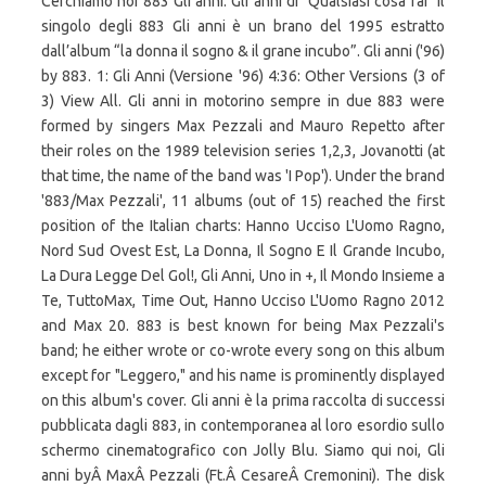
Cerchiamo noi 883 Gli anni. Gli anni di "Qualsiasi cosa fai" Il
singolo degli 883 Gli anni è un brano del 1995 estratto
dall’album “la donna il sogno & il grane incubo”. Gli anni ('96)
by 883. 1: Gli Anni (Versione '96) 4:36: Other Versions (3 of
3) View All. Gli anni in motorino sempre in due 883 were
formed by singers Max Pezzali and Mauro Repetto after
their roles on the 1989 television series 1,2,3, Jovanotti (at
that time, the name of the band was 'I Pop'). Under the brand
'883/Max Pezzali', 11 albums (out of 15) reached the first
position of the Italian charts: Hanno Ucciso L'Uomo Ragno,
Nord Sud Ovest Est, La Donna, Il Sogno E Il Grande Incubo,
La Dura Legge Del Gol!, Gli Anni, Uno in +, Il Mondo Insieme a
Te, TuttoMax, Time Out, Hanno Ucciso L'Uomo Ragno 2012
and Max 20. 883 is best known for being Max Pezzali's
band; he either wrote or co-wrote every song on this album
except for "Leggero," and his name is prominently displayed
on this album's cover. Gli anni è la prima raccolta di successi
pubblicata dagli 883, in contemporanea al loro esordio sullo
schermo cinematografico con Jolly Blu. Siamo qui noi, Gli
anni byÂ MaxÂ Pezzali (Ft.Â CesareÂ Cremonini). The disk