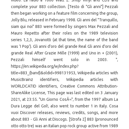
video. La radio a 1000 Watt 2. Shop Vinyl and CDs and
complete your 883 collection. [Testo di "Gli anni"] Pezzali
then began working on a feature film concerning the group,
Jolly Blu, released in February 1998. Gli anni del "Tranquillo,
siam qui noi" 883 were formed by singers Max Pezzali and
Mauro Repetto after their roles on the 1989 television
series 1,2,3, Jovanotti (at that time, the name of the band
was 'I Pop'). Gli anni d'oro del grande Real Gli anni d'oro del
grande Real After Grazie Mille (1999) and Uno in + (2001),
Pezzali himself went solo in 2003. ",
https://en.wikipedia.org/w/index.php?
title=883_(band)&oldid=998131953, Wikipedia articles with
MusicBrainz identifiers, Wikipedia articles with
WORLDCATID identifiers, Creative Commons Attribution-
ShareAlike License, This page was last edited on 3 January
2021, at 23:55. "Un Giorno CosÃ¬", from the 1997 album La
Dura Legge del Gol!, also went to number 1 in Italy. Cosa
vuoi Discover releases, reviews, credits, songs, and more
about 883 - Gli Anni at Discogs. [Strofa 2] 883 (pronounced
otto otto tre) was an Italian pop rock group active from 1989