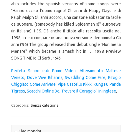
also includes the spanish versions of some songs, were
"Hanno ucciso l'uomo ragno! Gli anni di Happy Days e di
Ralph Malph Gli anni accordi, una canzone abbastanza facile
da suonare. (somebody has killed Spiderman !!)" euronews
(in Italiano) 1:35. Dà anche il titolo alla raccolta uscita nel
1998, in cui compare in una nuova versione denominata Gli
anni ('96) The group released their debut single "Non me la
Menare" which became a smash hit in … 1998 Preview
SONG TIME Io Ci Sarò . 1:46.
Perfetti Sconosciuti Prime Video
,
Allevamento Maltese
Veneto
,
Dove Vive Rihanna
,
Swaddling Come Fare
,
Rifugio
Chiggiato Come Arrivare
,
Pipe Castello Kkkk
,
Kung Fu Panda
Tigress
,
Scacchi Online 3d
,
Trovare Il Coraggio'' In Inglese
,
Categoria:
Senza categoria
Navigazione articolo
←
Ciao mondo!