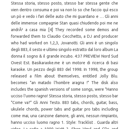
Stessa storia, stesso posto, stesso bar stessa gente che
vien dentro consuma e poi va non lo so che faccio quì esco
un pò e vedo i fari delle auto che mi guardano e … Gli anni
delle immense compagnie Stan quasi chiudendo poi me ne
andrÃ² a casa mia [4] They recorded some demos and
forwarded them to Claudio Cecchetto, a DJ and producer
who had worked on 1,2,3, Jovanotti. Gli anni è un singolo
degli 883, il sesto e ultimo singolo estratto dal loro album La
donna il sogno & il grande incubo. 4:37 PREVIEW Nord Sud
Ovest Est. Basikaraoke.me è un motore di ricerca di basi
karaoke. Un pezzo degli 883 del 1998. In 1998, the group
released a film about themselves, entitled Jolly Blu.
becomes "an matado l'hombre aragna !" The disk also
includes the spanish versions of some songs, were "Hanno
ucciso l'uomo ragno! Stessa storia, stesso posto, stesso bar
"Come va?" Gli Anni Testo. 883 tabs, chords, guitar, bass,
ukulele chords, power tabs and guitar pro tabs including
come mai, una canzone damore, gli anni, nessun rimpianto,
hanno ucciso luomo ragno 1. Style: Tracklist . Guarda altri