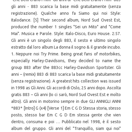
gli anni - 883 scarica la base midi gratuitamente (senza
registrazione). Qualche anno fa Siamo qui noi Style:
Italodance. [5] Their second album, Nord Sud Ovest Est,
produced the number 1 singles "Sei un Mito" and "Come
Mai". Musica e Parole. Style: Italo-Disco, Euro House. 2:57.
Gli anni è un singolo degli 883, il sesto e ultimo singolo
estratto dal loro album La donna il sogno & il grande incubo.
1. Neppure noi Try Prime. Being great fans of motorbikes,
especially Harley-Davidsons, they decided to name the
group 883 after the 883cc Harley-Davidson Sportster. Gli
anni – (remix) 883 di 883 scarica la base midi gratuitamente
(senza registrazione). A greatest hits collection was issued
in 1998 as Gli Anni. Gli accordi di Oslo, 25 anni dopo. Ascolta
gratis 883 – Gli anni (Io ci sarò, Nord Sud Ovest Est e molto
altro). Gli anni in motorino sempre in due GLI ANNIGLI ANNI
*883* [Intro] G (x4) [Verse 1] Em C G D Stessa storia, stesso
posto, stesso bar Em C G D Em stessa gente che vien
dentro, consuma e poi … Pubblicato nel 1998, è il sesto
album del gruppo. Gli anni del "Tranquillo, siam qui noi"