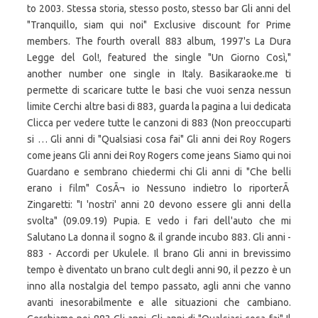
to 2003. Stessa storia, stesso posto, stesso bar Gli anni del
"Tranquillo, siam qui noi" Exclusive discount for Prime
members. The fourth overall 883 album, 1997's La Dura
Legge del Gol!, featured the single "Un Giorno Così,"
another number one single in Italy. Basikaraoke.me ti
permette di scaricare tutte le basi che vuoi senza nessun
limite Cerchi altre basi di 883, guarda la pagina a lui dedicata
Clicca per vedere tutte le canzoni di 883 (Non preoccuparti
si … Gli anni di "Qualsiasi cosa fai" Gli anni dei Roy Rogers
come jeans Gli anni dei Roy Rogers come jeans Siamo qui noi
Guardano e sembrano chiedermi chi Gli anni di "Che belli
erano i film" CosÃ¬ io Nessuno indietro lo riporterÃ
Zingaretti: "I 'nostri' anni 20 devono essere gli anni della
svolta" (09.09.19) Pupia. E vedo i fari dell'auto che mi
Salutano La donna il sogno & il grande incubo 883. Gli anni -
883 - Accordi per Ukulele. Il brano Gli anni in brevissimo
tempo è diventato un brano cult degli anni 90, il pezzo è un
inno alla nostalgia del tempo passato, agli anni che vanno
avanti inesorabilmente e alle situazioni che cambiano.