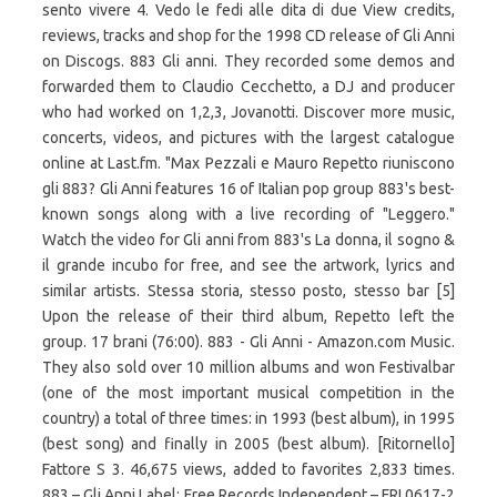
sento vivere 4. Vedo le fedi alle dita di due View credits,
reviews, tracks and shop for the 1998 CD release of Gli Anni
on Discogs. 883 Gli anni. They recorded some demos and
forwarded them to Claudio Cecchetto, a DJ and producer
who had worked on 1,2,3, Jovanotti. Discover more music,
concerts, videos, and pictures with the largest catalogue
online at Last.fm. "Max Pezzali e Mauro Repetto riuniscono
gli 883? Gli Anni features 16 of Italian pop group 883's best-
known songs along with a live recording of "Leggero."
Watch the video for Gli anni from 883's La donna, il sogno &
il grande incubo for free, and see the artwork, lyrics and
similar artists. Stessa storia, stesso posto, stesso bar [5]
Upon the release of their third album, Repetto left the
group. 17 brani (76:00). 883 - Gli Anni - Amazon.com Music.
They also sold over 10 million albums and won Festivalbar
(one of the most important musical competition in the
country) a total of three times: in 1993 (best album), in 1995
(best song) and finally in 2005 (best album). [Ritornello]
Fattore S 3. 46,675 views, added to favorites 2,833 times.
883 ‎– Gli Anni Label: Free Records Independent ‎– FRI 0617-2