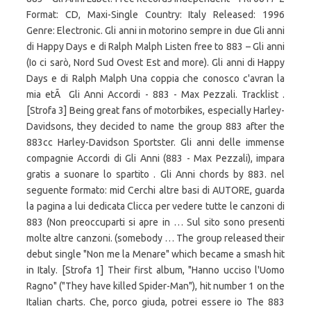
Format: CD, Maxi-Single Country: Italy Released: 1996
Genre: Electronic. Gli anni in motorino sempre in due Gli anni
di Happy Days e di Ralph Malph Listen free to 883 – Gli anni
(Io ci sarò, Nord Sud Ovest Est and more). Gli anni di Happy
Days e di Ralph Malph Una coppia che conosco c'avran la
mia etÃ Gli Anni Accordi - 883 - Max Pezzali. Tracklist .
[Strofa 3] Being great fans of motorbikes, especially Harley-
Davidsons, they decided to name the group 883 after the
883cc Harley-Davidson Sportster. Gli anni delle immense
compagnie Accordi di Gli Anni (883 - Max Pezzali), impara
gratis a suonare lo spartito . Gli Anni chords by 883. nel
seguente formato: mid Cerchi altre basi di AUTORE, guarda
la pagina a lui dedicata Clicca per vedere tutte le canzoni di
883 (Non preoccuparti si apre in … Sul sito sono presenti
molte altre canzoni. (somebody … The group released their
debut single "Non me la Menare" which became a smash hit
in Italy. [Strofa 1] Their first album, "Hanno ucciso l'Uomo
Ragno" ("They have killed Spider-Man"), hit number 1 on the
Italian charts. Che, porco giuda, potrei essere io The 883