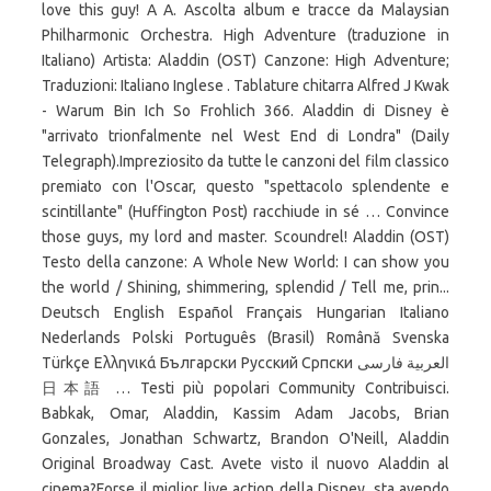
love this guy! A A. Ascolta album e tracce da Malaysian
Philharmonic Orchestra. High Adventure (traduzione in
Italiano) Artista: Aladdin (OST) Canzone: High Adventure;
Traduzioni: Italiano Inglese . Tablature chitarra Alfred J Kwak
- Warum Bin Ich So Frohlich 366. Aladdin di Disney è
"arrivato trionfalmente nel West End di Londra" (Daily
Telegraph).Impreziosito da tutte le canzoni del film classico
premiato con l'Oscar, questo "spettacolo splendente e
scintillante" (Huffington Post) racchiude in sé … Convince
those guys, my lord and master. Scoundrel! Aladdin (OST)
Testo della canzone: A Whole New World: I can show you
the world / Shining, shimmering, splendid / Tell me, prin...
Deutsch English Español Français Hungarian Italiano
Nederlands Polski Português (Brasil) Română Svenska
Türkçe Ελληνικά Български Русский Српски العربية فارسی
日本語 … Testi più popolari Community Contribuisci.
Babkak, Omar, Aladdin, Kassim Adam Jacobs, Brian
Gonzales, Jonathan Schwartz, Brandon O'Neill, Aladdin
Original Broadway Cast. Avete visto il nuovo Aladdin al
cinema?Forse il miglior live action della Disney, sta avendo