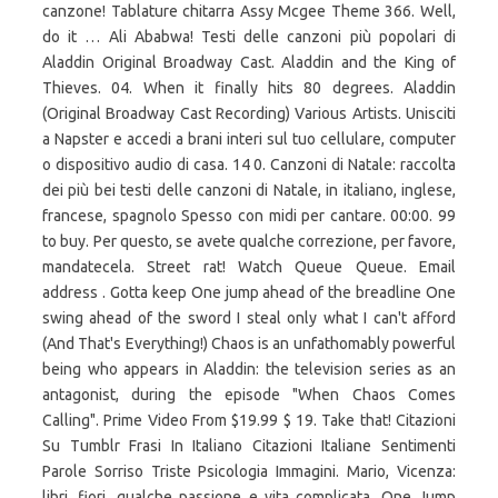
canzone! Tablature chitarra Assy Mcgee Theme 366. Well,
do it … Ali Ababwa! Testi delle canzoni più popolari di
Aladdin Original Broadway Cast. Aladdin and the King of
Thieves. 04. When it finally hits 80 degrees. Aladdin
(Original Broadway Cast Recording) Various Artists. Unisciti
a Napster e accedi a brani interi sul tuo cellulare, computer
o dispositivo audio di casa. 14 0. Canzoni di Natale: raccolta
dei più bei testi delle canzoni di Natale, in italiano, inglese,
francese, spagnolo Spesso con midi per cantare. 00:00. 99
to buy. Per questo, se avete qualche correzione, per favore,
mandatecela. Street rat! Watch Queue Queue. Email
address . Gotta keep One jump ahead of the breadline One
swing ahead of the sword I steal only what I can't afford
(And That's Everything!) Chaos is an unfathomably powerful
being who appears in Aladdin: the television series as an
antagonist, during the episode "When Chaos Comes
Calling". Prime Video From $19.99 $ 19. Take that! Citazioni
Su Tumblr Frasi In Italiano Citazioni Italiane Sentimenti
Parole Sorriso Triste Psicologia Immagini. Mario, Vicenza:
libri, fiori, qualche passione e vita complicata. One Jump