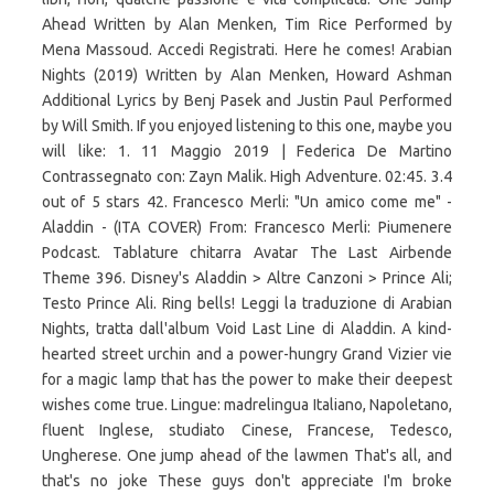
Ahead Written by Alan Menken, Tim Rice Performed by
Mena Massoud. Accedi Registrati. Here he comes! Arabian
Nights (2019) Written by Alan Menken, Howard Ashman
Additional Lyrics by Benj Pasek and Justin Paul Performed
by Will Smith. If you enjoyed listening to this one, maybe you
will like: 1. 11 Maggio 2019 | Federica De Martino
Contrassegnato con: Zayn Malik. High Adventure. 02:45. 3.4
out of 5 stars 42. Francesco Merli: "Un amico come me" -
Aladdin - (ITA COVER) From: Francesco Merli: Piumenere
Podcast. Tablature chitarra Avatar The Last Airbende
Theme 396. Disney's Aladdin > Altre Canzoni > Prince Ali;
Testo Prince Ali. Ring bells! Leggi la traduzione di Arabian
Nights, tratta dall'album Void Last Line di Aladdin. A kind-
hearted street urchin and a power-hungry Grand Vizier vie
for a magic lamp that has the power to make their deepest
wishes come true. Lingue: madrelingua Italiano, Napoletano,
fluent Inglese, studiato Cinese, Francese, Tedesco,
Ungherese. One jump ahead of the lawmen That's all, and
that's no joke These guys don't appreciate I'm broke