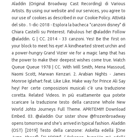
Aladdin (Original Broadway Cast Recording) di Various
Artists. By using our website and our services, you agree to
our use of cookies as described in our Cookie Policy. Attività
del sito . 1-dic-2018 - Esplora la bacheca "canzoni disney" di
Chiara Castelli su Pinterest. Fabulous he! @aladdin Follow
@aladdin. G | CC. 2014 - 33 canzoni. Yes! Be the first on
your block to meet his eye! A kindhearted street urchin and
a power-hungry Grand Vizier vie for a magic lamp that has
the power to make their deepest wishes come true. Watch
Queue Queue 1978 | CC. With Will Smith, Mena Massoud,
Naomi Scott, Marwan Kenzari. 2. Arabian Nights - James
Monroe Iglehart feat. Like Like. Make way for Prince Ali Say
hey! Per certe composizioni musicali c'è una traduzione
coretta. Related Videos. In più esattamente qua potete
scaricare la traduzione testo della canzone Whole New
World Johto Journeys Full Theme. APRITEMI!!! Download
Embed. 03. @aladdin Our sister show @frozenbroadway
opens tomorrow and she's arrived in typical fashion. Aladdin
(OST) [2019] Testo della canzone: Askelta edellä [One