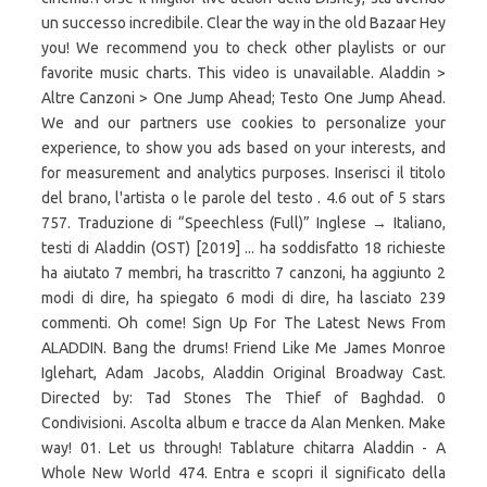
un successo incredibile. Clear the way in the old Bazaar Hey
you! We recommend you to check other playlists or our
favorite music charts. This video is unavailable. Aladdin >
Altre Canzoni > One Jump Ahead; Testo One Jump Ahead.
We and our partners use cookies to personalize your
experience, to show you ads based on your interests, and
for measurement and analytics purposes. Inserisci il titolo
del brano, l'artista o le parole del testo . 4.6 out of 5 stars
757. Traduzione di “Speechless (Full)” Inglese → Italiano,
testi di Aladdin (OST) [2019] ... ha soddisfatto 18 richieste
ha aiutato 7 membri, ha trascritto 7 canzoni, ha aggiunto 2
modi di dire, ha spiegato 6 modi di dire, ha lasciato 239
commenti. Oh come! Sign Up For The Latest News From
ALADDIN. Bang the drums! Friend Like Me James Monroe
Iglehart, Adam Jacobs, Aladdin Original Broadway Cast.
Directed by: Tad Stones The Thief of Baghdad. 0
Condivisioni. Ascolta album e tracce da Alan Menken. Make
way! 01. Let us through! Tablature chitarra Aladdin - A
Whole New World 474. Entra e scopri il significato della