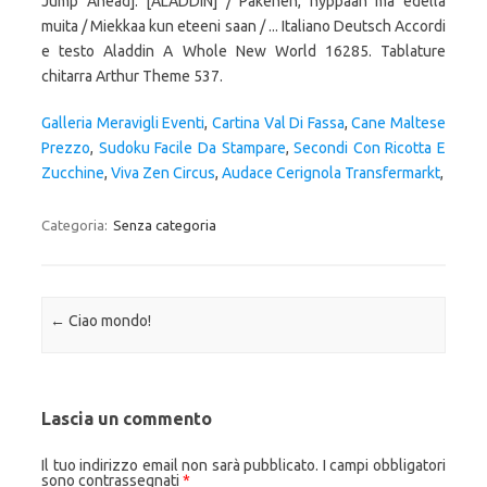
Jump Ahead]: [ALADDIN] / Pakenen, hyppään mä edellä
muita / Miekkaa kun eteeni saan / ... Italiano Deutsch Accordi
e testo Aladdin A Whole New World 16285. Tablature
chitarra Arthur Theme 537.
Galleria Meravigli Eventi
,
Cartina Val Di Fassa
,
Cane Maltese
Prezzo
,
Sudoku Facile Da Stampare
,
Secondi Con Ricotta E
Zucchine
,
Viva Zen Circus
,
Audace Cerignola Transfermarkt
,
Categoria:
Senza categoria
Navigazione articolo
←
Ciao mondo!
Lascia un commento
Il tuo indirizzo email non sarà pubblicato.
I campi obbligatori
sono contrassegnati
*