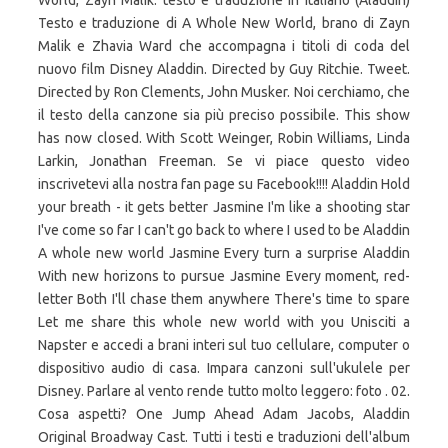
World, Zayn Malik: testo e traduzione in italiano (Aladdin)
Testo e traduzione di A Whole New World, brano di Zayn
Malik e Zhavia Ward che accompagna i titoli di coda del
nuovo film Disney Aladdin. Directed by Guy Ritchie. Tweet.
Directed by Ron Clements, John Musker. Noi cerchiamo, che
il testo della canzone sia più preciso possibile. This show
has now closed. With Scott Weinger, Robin Williams, Linda
Larkin, Jonathan Freeman. Se vi piace questo video
inscrivetevi alla nostra fan page su Facebook!!!! Aladdin Hold
your breath - it gets better Jasmine I'm like a shooting star
I've come so far I can't go back to where I used to be Aladdin
A whole new world Jasmine Every turn a surprise Aladdin
With new horizons to pursue Jasmine Every moment, red-
letter Both I'll chase them anywhere There's time to spare
Let me share this whole new world with you Unisciti a
Napster e accedi a brani interi sul tuo cellulare, computer o
dispositivo audio di casa. Impara canzoni sull'ukulele per
Disney. Parlare al vento rende tutto molto leggero: foto . 02.
Cosa aspetti? One Jump Ahead Adam Jacobs, Aladdin
Original Broadway Cast. Tutti i testi e traduzioni dell'album