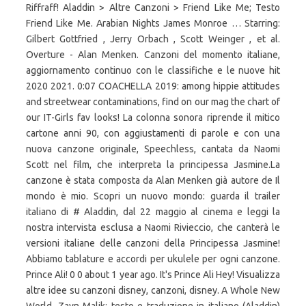
Riffraff! Aladdin > Altre Canzoni > Friend Like Me; Testo
Friend Like Me. Arabian Nights James Monroe … Starring:
Gilbert Gottfried , Jerry Orbach , Scott Weinger , et al.
Overture - Alan Menken. Canzoni del momento italiane,
aggiornamento continuo con le classifiche e le nuove hit
2020 2021. 0:07 COACHELLA 2019: among hippie attitudes
and streetwear contaminations, find on our mag the chart of
our IT-Girls fav looks! La colonna sonora riprende il mitico
cartone anni 90, con aggiustamenti di parole e con una
nuova canzone originale, Speechless, cantata da Naomi
Scott nel film, che interpreta la principessa Jasmine.La
canzone è stata composta da Alan Menken già autore de Il
mondo è mio. Scopri un nuovo mondo: guarda il trailer
italiano di # Aladdin, dal 22 maggio al cinema e leggi la
nostra intervista esclusa a Naomi Rivieccio, che canterà le
versioni italiane delle canzoni della Principessa Jasmine!
Abbiamo tablature e accordi per ukulele per ogni canzone.
Prince Ali! 0 0 about 1 year ago. It's Prince Ali Hey! Visualizza
altre idee su canzoni disney, canzoni, disney. A Whole New