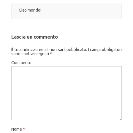
Navigazione articolo
←
Ciao mondo!
Lascia un commento
Il tuo indirizzo email non sarà pubblicato.
I campi obbligatori
sono contrassegnati
*
Commento
Nome
*