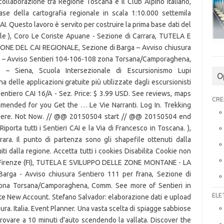
O
CRE
ELE