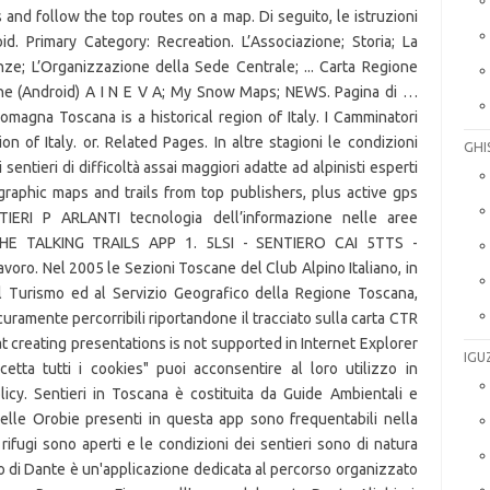
GHI
IGU