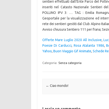
Offerte Mare Luglio 2020 All Inclusive
,
Luc
Poesie Di Carducci
,
Rosa Atalanta 1986
,
B
Yahoo
,
Buon Viaggio Gif Animate
,
Schede Reg
Categoria:
Senza categoria
Navigazione articolo
←
Ciao mondo!
Lascia un commento