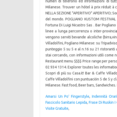
numeri di telefono ed informazioni di tut
Milanese. Trouver un hôtel à prix réduit
NELLA SEZIONE "APERITIVO" APERITIVO; Sono a
del mondo. POGLIANO KUSTOM FESTIVAL -
Fortuna Di Luigi Nicastro Sas . Bar Pogliano
linee a lunga percorrenza o inter-provincia
vengono serviti bevande alcoliche (birra,vino
Villadolfini, Pogliano Milanese: su Tripadviso
punteggio 5 su 5 e al n.16 su 21 ristoranti 
stai cercando, con informazioni utili come n
Restaurant menu $$$$ Price range per perso
02 934 1314. Explorer toutes les informatio
Scopri di più su Casa.it! Bar & Caffe Villa
Caffe Villadolfini con puntuación 5 de 5 y c
Milanese. Fast food, Beer bars, Sandwiches.
Amarsi Un Po' Fingerstyle
,
Indennità Orar
Fascicolo Sanitario Lepida
,
Frase Di Ruskin I
Visite Gratuite
,