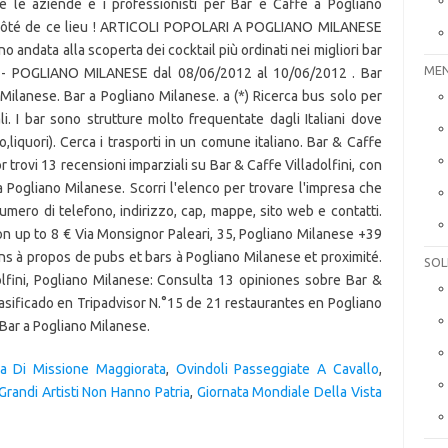
te le aziende e i professionisti per Bar e Caffe a Pogliano
 à côté de ce lieu ! ARTICOLI POPOLARI A POGLIANO MILANESE
ndata alla scoperta dei cocktail più ordinati nei migliori bar
MEN
 POGLIANO MILANESE dal 08/06/2012 al 10/06/2012 . Bar
 Milanese. Bar a Pogliano Milanese. a (*) Ricerca bus solo per
li. I bar sono strutture molto frequentate dagli Italiani dove
,liquori). Cerca i trasporti in un comune italiano. Bar & Caffe
r trovi 13 recensioni imparziali su Bar & Caffe Villadolfini, con
a Pogliano Milanese. Scorri l'elenco per trovare l'impresa che
umero di telefono, indirizzo, cap, mappe, sito web e contatti.
n up to 8 € Via Monsignor Paleari, 35, Pogliano Milanese +39
ns à propos de pubs et bars à Pogliano Milanese et proximité.
SOL
dolfini, Pogliano Milanese: Consulta 13 opiniones sobre Bar &
lasificado en Tripadvisor N.°15 de 21 restaurantes en Pogliano
 Bar a Pogliano Milanese.
ia Di Missione Maggiorata
,
Ovindoli Passeggiate A Cavallo
,
 Grandi Artisti Non Hanno Patria
,
Giornata Mondiale Della Vista