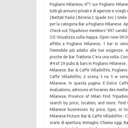
Pogliano Milanese, N°1 sur Pogliano Milanes
tutti gli annunci privati e di agenzie e scegli
| Bettati Paola | Birreria 2 Spade Snc | Smil
per la categoria Bar a Pogliano Milanese. Ape
Check out Tripadvisor members' 997 candid p
23) Visualizza sulla mappa. Open now 09:
affitto a Pogliano Milanese. 1 bar in vend
l'immobile più adatto alle tue esigenze.
proche de Bar Trattoria C'era una volta. Co
#4 of 29 pubs & bars in Pogliano Milanese . 
Milanese. Bar & Caffe Villadolfini, Poglia
Caffe Villadolfini, z oceną 5 na 5 w serw
Milanese. In questa pagina: Il Dolce Caff
évaluations, adresses et horaires des meill
Milanese, Province of Milan: Find Tripadv
search by price, location, and more. Fin
Milanese businesses by price, type, or lo
Milanese Picture: Bar & Caffe Villadolfini 
orario di apertura; Immagini; Chiama oggi. Bar