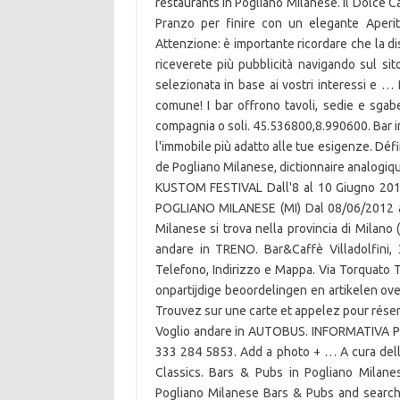
restaurants in Pogliano Milanese. Il Dolce Ca
Pranzo per finire con un elegante Aperit
Attenzione: è importante ricordare che la di
riceverete più pubblicità navigando sul s
selezionata in base ai vostri interessi e … 
comune! I bar offrono tavoli, sedie e sgab
compagnia o soli. 45.536800,8.990600. Bar in 
l'immobile più adatto alle tue esigenze. Dé
de Pogliano Milanese, dictionnaire analogiq
KUSTOM FESTIVAL Dall'8 al 10 Giugno 2012,
POGLIANO MILANESE (MI) Dal 08/06/2012 al 
Milanese si trova nella provincia di Milano
andare in TRENO. Bar&Caffè Villadolfini,
Telefono, Indirizzo e Mappa. Via Torquato T
onpartijdige beoordelingen en artikelen ove
Trouvez sur une carte et appelez pour réserv
Voglio andare in AUTOBUS. INFORMATIVA PRI
333 284 5853. Add a photo + … A cura della 
Classics. Bars & Pubs in Pogliano Milanes
Pogliano Milanese Bars & Pubs and search 