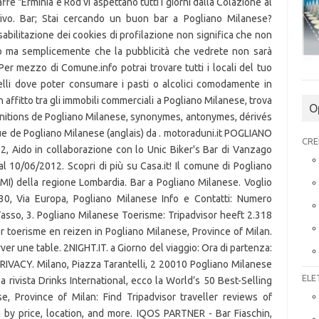
ffé "Erminia e Rod vi aspettano tutti i giorni dalla Colazione al
ivo. Bar; Stai cercando un buon bar a Pogliano Milanese?
sabilitazione dei cookies di profilazione non significa che non
ito ma semplicemente che la pubblicità che vedrete non sarà
Per mezzo di Comune.info potrai trovare tutti i locali del tuo
elli dove poter consumare i pasti o alcolici comodamente in
affitto tra gli immobili commerciali a Pogliano Milanese, trova
O
finitions de Pogliano Milanese, synonymes, antonymes, dérivés
ue de Pogliano Milanese (anglais) da . motoraduni.it POGLIANO
CRE
 Aido in collaborazione con lo Unic Biker's Bar di Vanzago
10/06/2012. Scopri di più su Casa.it! Il comune di Pogliano
 (MI) della regione Lombardia. Bar a Pogliano Milanese. Voglio
 30, Via Europa, Pogliano Milanese Info e Contatti: Numero
asso, 3. Pogliano Milanese Toerisme: Tripadvisor heeft 2.318
r toerisme en reizen in Pogliano Milanese, Province of Milan.
er une table. 2NIGHT.IT. a Giorno del viaggio: Ora di partenza:
VACY. Milano, Piazza Tarantelli, 2 20010 Pogliano Milanese
ELE
rivista Drinks International, ecco la World’s 50 Best-Selling
e, Province of Milan: Find Tripadvisor traveller reviews of
by price, location, and more. IQOS PARTNER - Bar Fiaschin,