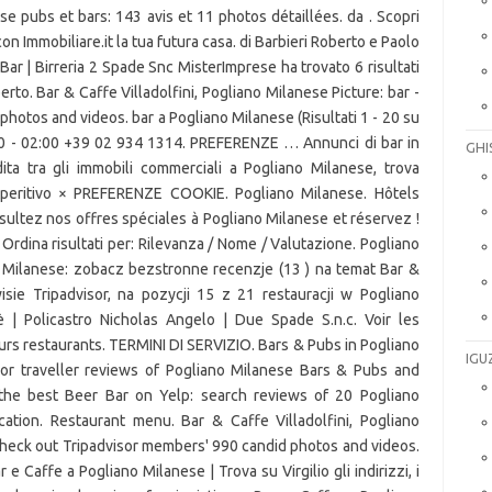
e pubs et bars: 143 avis et 11 photos détaillées. da . Scopri
 con Immobiliare.it la tua futura casa. di Barbieri Roberto e Paolo
e Bar | Birreria 2 Spade Snc MisterImprese ha trovato 6 risultati
rto. Bar & Caffe Villadolfini, Pogliano Milanese Picture: bar -
hotos and videos. bar a Pogliano Milanese (Risultati 1 - 20 su
30 - 02:00 +39 02 934 1314. PREFERENZE … Annunci di bar in
GHI
ita tra gli immobili commerciali a Pogliano Milanese, trova
 Aperitivo × PREFERENZE COOKIE. Pogliano Milanese. Hôtels
nsultez nos offres spéciales à Pogliano Milanese et réservez !
Ordina risultati per: Rilevanza / Nome / Valutazione. Pogliano
no Milanese: zobacz bezstronne recenzje (13 ) na temat Bar &
isie Tripadvisor, na pozycji 15 z 21 restauracji w Pogliano
è | Policastro Nicholas Angelo | Due Spade S.n.c. Voir les
eurs restaurants. TERMINI DI SERVIZIO. Bars & Pubs in Pogliano
IGU
isor traveller reviews of Pogliano Milanese Bars & Pubs and
d the best Beer Bar on Yelp: search reviews of 20 Pogliano
cation. Restaurant menu. Bar & Caffe Villadolfini, Pogliano
- Check out Tripadvisor members' 990 candid photos and videos.
 e Caffe a Pogliano Milanese | Trova su Virgilio gli indirizzi, i