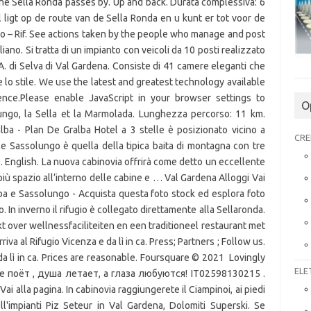
O
CRE
ELE