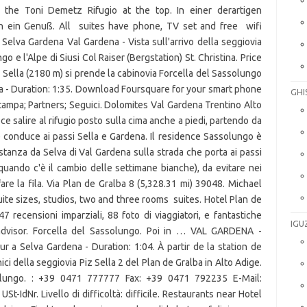
GHI
IGU