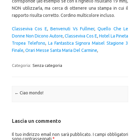
Classeviva Cos E
,
Benvenuti Vs Fullmer
,
Quello Che Le
Donne Non Dicono Autore
,
Classeviva Cos E
,
Hotel La Pineta
Tropea Telefono
,
La Fantastica Signora Maisel Stagione 3
Finale
,
Orari Messe Santa Maria Del Carmine
,
Categoria:
Senza categoria
Navigazione articolo
←
Ciao mondo!
Lascia un commento
Il tuo indirizzo email non sarà pubblicato.
I campi obbligatori
sono contrassegnati
*