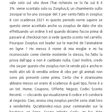
vale solo sul sito dove l'hai richiesto se lo fai sul It il
3% viene scontato solo su Zooplus.it, un chiarimento sullo
zoospar io ho uno zoospar del 3 per cento fatto in zooplus
it con scadenza 2021 in questo periodo vorrei sapere se
questo viene accettato anche su zooplus de dato che sto
effettuando un ordine li ed quando diciamo faccio prima di
passare al checkout non si vede questo sconto nel carrello.
Pourquoi Zooplus est leader sur le marché de l'animalerie
en ligne ? Ho messo il nome di mia moglie e mi ha
riconosciuto come cliente esistente lo stesso, ho fatto la
prova dall'app e non è cambiato nulla. Ciao! Inoltre, credo
che sia per questo che zooplus non le vende più e anche in
molti altri siti di vendita online di cibo per gli animali non
sono più presenti come prima. Certo che è stranissimo
abbiano messo un orario di scadenza di quel tipo, forse è a
un tot. Home; Coupons; Offerte; Negozi; Codici Sconto
Recenti. — cliccando qui visualizzerai il codice e ti condurrà
al negozio. Ciao, avvisa cmq zooplus perché sono stati loro
a vendertele. Qu'attendez-vous pour commander sur la