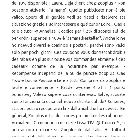
de 10% disponible ! Laura. Déjà client chez zooplus ? Non
possono attivarlo "a mano". Quello pubblicato non è più
valido. Spero di si! gerlide vedi se riesci a risolvere sta
situazione grazie. Può interessare a qualcuno? Lo re... Ciao a
te e a tutti! @ Annalisa: Il codice per il 2% di sconto sul .de
per ordini superiori a 100€ è "sammelbesteller". Anche io ne
ho ricevuti diversi e comincio a postarli, perché sono validi
solo per pochi giorni. Ces coupons vous donneront droit à
des rabais en plus sur toute vos commandes et même à des
cadeaux comme de la nourriture par exemple. -
Recompense începând de la 50 de puncte zooplus. Ciao
Fisio e buona Pasqua a te e a tutti! Comprare da zooplus è
facile e conveniente! - Każde wydane 4 zł = 1 punkt
bonusowy Volevo sapere cosa conteneva... Salve, scusate
come funziona la cosa del nuovo cliente sul .de? Se serve,
stasera posso recuperare i link dalla mail che ho ricevuto. En
général, Zooplus offre des codes promo dans les rubriques:
Animalerie. Comunque io uso rete fissa TIM. @ Tatiana: Si, si
può ancora ordinare su Zooplus.de dall'Italia. Ho tolto il
codice del kittenbox, ma penso che forse tornerà