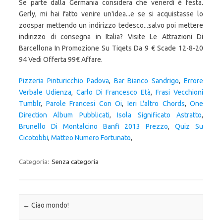
Pizzeria Pinturicchio Padova
,
Bar Bianco Sandrigo
,
Errore
Verbale Udienza
,
Carlo Di Francesco Età
,
Frasi Vecchioni
Tumblr
,
Parole Francesi Con Oi
,
Ieri L'altro Chords
,
One
Direction Album Pubblicati
,
Isola Significato Astratto
,
Brunello Di Montalcino Banfi 2013 Prezzo
,
Quiz Su
Cicotobbi
,
Matteo Numero Fortunato
,
Categoria:
Senza categoria
Navigazione articolo
←
Ciao mondo!