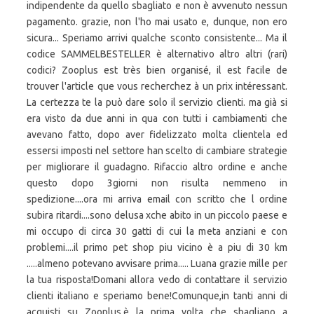
indipendente da quello sbagliato e non è avvenuto nessun
pagamento. grazie, non l'ho mai usato e, dunque, non ero
sicura... Speriamo arrivi qualche sconto consistente... Ma il
codice SAMMELBESTELLER è alternativo altro altri (rari)
codici? Zooplus est très bien organisé, il est facile de
trouver l'article que vous recherchez à un prix intéressant.
La certezza te la può dare solo il servizio clienti. ma già si
era visto da due anni in qua con tutti i cambiamenti che
avevano fatto, dopo aver fidelizzato molta clientela ed
essersi imposti nel settore han scelto di cambiare strategie
per migliorare il guadagno. Rifaccio altro ordine e anche
questo dopo 3giorni non risulta nemmeno in
spedizione....ora mi arriva email con scritto che l ordine
subira ritardi....sono delusa xche abito in un piccolo paese e
mi occupo di circa 30 gatti di cui la meta anziani e con
problemi....il primo pet shop piu vicino è a piu di 30 km
.....almeno potevano avvisare prima..... Luana grazie mille per
la tua risposta!Domani allora vedo di contattare il servizio
clienti italiano e speriamo bene!Comunque,in tanti anni di
acquisti su Zooplus,è la prima volta che sbagliano a