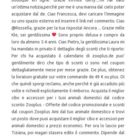
boutique en ligne. Grazie infinite Gerly.....mi hai dato
un'ottima notizia,perchè per me è una manna dal cielo poter
acquistare dal de. Ciao Francesca, devi caricare l'immagine
su uno spazio esterno ed inserire il link nel commento. Ciao
@Rossella, grazie per la tua risposta! Ancora ... Grazie mille
Kle, sei gentilissima
Sono proprio delusa e compro da loro da almeno 5-6 anni. Ciao Pietro, la gentilissima Laura mi ha mandato in privato il dettaglio degli sconti che ti riporto: Per chi ha acquistato il calendario di zooplus.de puo' gentilmente dirci che tipo di sconti ci sono nel coupon dettagliatamente mese per mese grazie. De plus, obtenez la livraison gratuite sur votre commande de 49 € ou plus. Dì che quindi sporgi reclamo, anche perché è già accaduto più volte e richiedi esplicitamente il rimborso. Acquista il miglior cibo e accessori per i tuoi animali domestici dal codice sconto Zooplus - Offerte del codice promozionale e sconti dal coupon Zooplus Ami dal tuo animale domestico e trovi un posto dove puoi acquistare il miglior cibo e accessori per animali domestici a prezzi economici. Per ora lo lascio per Tiziana, poi magari stasera edito il commento. Dipende dal regalo che riesci a prendere. di giorni esatto (all'ora e minuto) da quando te l'hanno emesso, chissà. @ Elisa: Anche quello dell'inserimento animali su profilo segnalerei al servizio clienti, però scrivi al sito sul quale era attiva questa promozione. Era sucesso anche a me. @Gerly al momento sto utilizzando una lettiera agglomerante ma sono aperta a consigli su tutti i tipi di lettiere. Alcuni miti da sfatare sul cibo per animali, Valido una sola volta - senza ordine minimo, Valido una sola volta - senza ordine minimo. e lo elimina. Tanti consegnano a prezzi agevolati o gratis sempre e loro l'unica piccola agevolazione che davano al cliente, l'hanno tolta. !Uff che delusione!Comunque l'ordine che mi accingo a fare è di piccolo importo(una 40ina giusto per evitare le spese di spedizione) e vedo di "consumare" un po' di punti!Invierò mail come mi hai consigliato e se sarà il caso creerò nuovo account,perchè con lo Zoospar si risparmia eccome!Grazie per aver segnalato l'umido in omaggio e posso contare sul coupon 10%!!! Ciao. Ciao Nicoletta, chissà, magari proprio perché avevi scritto loro e spiegato la questione dei cap uguali forse avevano fatto un tentativo di sentire i corrieri in proposito, o più probabilmente gli stessi corrieri dopo un primo fermo su tutta la linea sono andati più in dettaglio sulla questione, d'altronde non sei stata di certo l'unica a incorrere in quel problema e chissà quante attività commerciali ecc pur fuori dalla zona rossa si erano ritrovate con spedizioni e consegne bloccate, per cui si saran mossi per chiarire il tutto. ZooPlus was started long back in the year 1999 and has been present in the market for almost fifteen years serving you with the utmost high quality pet food. L'aspirapolvere nuovo: Dyson o Dirt Devil? On-page Analysis, Page Structure, Backlinks, Competitors and Similar Websites. Altro piccolo regalo per i visitatori del mio sito, i codici per avere regalini e sconti con gli acquisti su Zooplus. Collectez des points bonus et échangez-les contre des cadeaux ! !Help me!Grazie! Adresse e-mail . ti scrissi tempo fa per un consiglio su abbinamento secco umido. Ciao Angela, ti aveva risposto la gentilissima el e non io. Ciao il codice 20-escusive (It. Ho una domanda sui siti zooplus con altri domini (.de .fr ecc) Noto che le spese di spedizione ammontano a circa dieci euro. Prova con un indirizzo mail che non è mai stato utilizzato su nessun sito zooplus. Retrouvez tous les tuyaux pour vous occuper au mieux de votre chien, chat et autre compagnon. Volevo far presente che dei milkies selection, che sono adesso in omaggio, non so se per un bug o per loro scelta ne sono riuscita a selezionare 20 scatole x4 in un unico ordine. Zooplus ha pubblicato un avviso che riguarda le consegne: Un'altra possibilità per chi vede di colonie è anche sentire l'ufficio preposto del proprio comune di residenza, qui mi diceva oggi un amico volontario loro stessi in realtà hanno mandato a tutti i referenti delle colonie registrate facsimile dei documenti con cui potersi recare dai mici, Per tutti coloro che hanno animali e dubbi riguardo alle norme vigenti per tutto ciò che può essere necessario per i propri animali appunto, lascio questo link a una pagina dedicata della LAV =>, Ciao! Ciao Max, se vuoi farti intanto un po' di scorta, mi è appena arrivata la newsletter di Paco Petshop che proprio in questi giorni, fino al 31 compreso, fanno lo sconto del 20% su tutto. To buy Zooplus gift vouchers, head to the gift voucher page at zooplus.co.uk; Select the amount you’d like to add to the voucher (these range from £20 to £50). Grazie mille Gerly per le indicazioni!Quindi un codice vale l'altro!Speriamo di non aver problemi con la registrazione!!! Ne copio alcuni qui sotto, ma ne ho tanti, se necessitano ve li INVIO via mail. Salve ragazze, ci sono modi di risparmiare sull'acquisto delle lettiere tigerino canada? Varie ed eventuali - tutto quello che non c´entra con gli altri post. Buongiorno a tutti!Dovrei effettuare ordine su Zooplus.it e in data 31/12/2018 mi è scaduto lo Zoospar.....come si fa a rinnovarlo?Specifico che ho provato a cercare ma pare non esserci nessuna traccia!! È del tutto possibile beneficiare di sconti utilizzando un Codice Sconto Zooplus 5 Euro se le condizioni dell'applicazione codice sconto Zooplus lo consentono, che è il più vantaggioso per te. Fiind client zooplus, cunoști avantajele de a cumpăra de la noi. Io l'ho rifatto recentemente e mi hanno proposto solo il 3% per un anno o per 3 anni. @Tatiana se ti fa piacere posso provare ad inviarti l'invito dal .de mandami l'indirizzo dove vuoi riceverlo. Ciao a tutti. Risparmia con Ansa! Ciao Gerlinde, grazie per la risposta, attendo fiduciosa la caccia alle uova di Pasqua (è divertente!). Punti in scadenza:c'è scritto che scadono il 30-9 (quindi io intendo fino alla mezzanotte)oggi entro nell'account e i punti non ci sono più ma sono stati detratti(non c'è però scritto nella tabella sotto expired - ....) e ce ne sono altri che scadranno in dicembre.quindi vorrei sapere se è una cosa automatica e i punti ci sono ancora oppure il giorno è compreso. Commandez des produits zoolove et venez en aide aux animaux en détresse! @ Gianluca: Te l'ho inviato per mail. Il codice di buono acquisto WHISKAS-19 non è più valido dal 18/01/19. Pardon scusate, ma quale è la procedura esatta per usufruire del 10% di sconto nuovi clienti? Per acquistarlo è sufficiente aggiungerlo al carrello. Ho notato che, sicuramente per una svista, si può selezionare liberamente la quantità (vi invito comunque ad aggiungerlo usando il buon senso. Rifacendo l'ordine vado a spendere parecchio di più visto che i prodotti non sono più in offerta e non ho più lo sconto 10%. @ Fisio: Mi dispiace che tu non ci sia riuscito e non me lo so spiegare. Per il secco (Freccia non ne può fare a meno) ho risolto con il Mac... Grazie del pensiero gentile Kle, ma ho provato sull'.it dove faccio acquisti e dice che non è valido lì.. era forse per il .de? Zooplus also allows customers to purchase gift vouchers, which are the ideal present for any animal lovers in your life. Ma, ora, la spedizione dall'Italia costa 3,99? Forse lo hanno cambiato, Su zooplus.de ci sono tripli punti su tutto fino all'11 febbraio incluso. Scopri Il Calendario Dell'Avvento Zooplus Per Cani E Gatti Da 5,99€! Mi dispiace Deb, ma purtroppo non conoscevo la data di scadenza, altrimenti la indicavo. L'offre zooplus d'aujourd'hui: 2% de réduction. Vado a vedere il dettaglio del contenuto e noto che ci sono tutti gli articoli ordinati ed anche gli omaggi. Sì esatto,è il coupon relativo allo sconto del 10% sui prodotti in esclusiva da Zooplus!Ho preso questi prodotti perlopiù,e dunque lo sconto è stato molto buono! Mi hanno detto che appena si normalizza la situazione avvisano." Io ero riuscita ad aggiungere al carrello 23 scatolette da 400 gr ed ero molto contenta perché seguo una colonia ed ero riuscita a fare qualche scorta in più....ho iniziato a darle solo una settimana fa perché avevo ancora delle scorte prese precedente, ma con grande stupore e spiacevolmente ho trovato all'interno pezzi di plastica blu!!! Ciao per caso qualcuno ha preso il Yorkiebox? Io sono d'accordissimo con tutte le precauzioni del caso, ma, come diceva el, sulle superfici il virus sopravvive poco o niente, quindi non può essere un veicolo di contagio sulla lunga distanza. E' un po' che non compro: dunque, mi scuso se ne avete parlato. Mesdames, Messieurs tout cela n'est qu'un lointain souvenir avec Zooplus ! Les services de livraison utilisés sont en général GLS, DPD/Chronopost, etc. APP-5-IT. Peccato. Cinque pacchi già dopo poche ore in viaggio, nel tardo pomeriggio mi arriva mail da Bartolini per affidamento di uno di questi con consegna in data ordierna. Zooplus: codice sconto 5€ per te e codice sconto 10% per un tuo amico. Buongiorno a tutti , volevo raccontarvi vosa è successo a me con zooplus.faccio ordine da 60 euro su it il giorno 8 ottobre ....il giorno 14 chiamo setvizio clienti perche l ordine non risultava nemmeno in preparazione.il servizio telefonico mi dice che è in preparazione ma poco dopo mi arriva e mail cin scritto ordine annullato.richiamo servizio clienti e stavolta dicono che i pridotti non erano disponibili( quali non si sa). E siccome accade direi che è nel tuo diritto ricevere almeno il rimborso. I Gattini in arrivo sono due quindi anche scatolette un po' più grandi ma non troppo. Ciao, sul .se ho preso il calendario con i punti ed erano inclusi anche i coupon. Al gatto gliele vado a dare lo stesso o fanno male? Les frais de livraison pour ces destinations sont généralement minimes. The store offers the best range of pet food as well as beddings, cages, accessories, and toys. Sul .fr ho ottenuto spese sped. vi chiedo se gentilmente qualcuno sa se è attiva la promo che fanno tutti gli anni di inviare tramite la posta elettronica un coupon che ci permette di ricevere in regalo il calendario dell'avvento per cani o gatti grazie infinite, Vi posto dei buoni Royal Canin messi a disposizione da una gentile utente. Grazie per il tuo ultimo consiglio gerly anch'