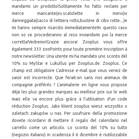
mandarmi un prodotto!Solitamente ho fatto reclami per
merce mancante(es.scatolette in meno)o
danneggiata(sacco di lettiera rotto,bustine di cibo rotte....)e
mi hanno sempre risarcito immediatamente!In questo caso
non so se procederanno al reso inviandomi poi la merce
corretta!Vedremo!Grazie ancora! Zooplus vous offre
également 333 zooPoints pour toute première inscription à
notre newsletter. Una utente mi ha mandato uno sconto del
10% su MyStar e Lukullus per Zooplus.de. Zooplus. Ce
champ est obligatoire L’adresse e-mail que vous venez de
saisir est incorrecte. Que ferait-on sans nos animaux de
compagnie préférés ? L'animalerie en ligne vous propose
déjà les plus grandes marques au meilleur prix sur le web
mais elle va encore plus grâce à l'utilisation d'un code
réduction Zooplus. Jako klient zooplus wiesz wszystko o
zaletach zakupów u nas. Per usufruire della promozione
dovete ricordarvi di mettere il regalo del calendario nel
carrello come un articolo. Lo sconto del 10% su tutto
(negozio italiano) in scadenza il 6 dicembre è riutilizzabile