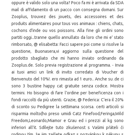
oppure è valido solo una volta? Poco fa mi è arrivata da SDA
mail di affidamento di un pacco con consegna domani. Sur
Zooplus, trouvez des jouets, des accessoires et des
produits alimentaires pour tous vos animaux : chiens, chats,
cochons d’inde ou vos poissons. Alla fine gli ordini sono
partiti oggi...tranne quello annullato da loro che mi e' stato
rimborsato, @ elisabetta: Facci sapere poi come si risolve la
questione, Buonasera,vi aggiorno sulla questione del
prodotto sbagliato che mi hanno inviato ordinando da
Zooplus.de. Solo previa registrazione al programma. - Invia
ai tuoi amici un link di invito corredato di Voucher di
Benvenuto del 10%!. ero rimasta ad 1 euro.. Anche su .de ci
sono 3 bustine happy cat gratuite senza codice. Mostra
termini. Ho bisogno di fare l’ordine per beneficenza con i
fondi raccolti da più utenti. Grazie, @ Federica: C'era il 20%
di sconto su Pedigree la settimana scorsa. certi articoli si
risparmia molto(ho preso umidi Catz Finefood,Feringa,Wild
Freedom,Leonardo,Miamor e Grau ed i prezzi al kg sono
inferiori all'it. Sdílejte tuto zkušenost s Vašimi přáteli či
rodinou tím, že jim zašlete odkaz s pozvánkou k nákupu s