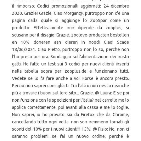
il rimborso. Codici promozionalli aggiornati: 24 dicembre
2020. Grazie! Grazie, Ciao Morgan@, purtroppo non c'è una
pagina dalla quale si aggiunge lo ZooSpar come un
prodotto. Effettivamente non dipende da zooplus, si
scusano per il disagio. Grazie. zoolove-producten bestellen
en 10% doneren aan dieren in nood! Ciao! Scade
18/06/2021. Ciao Pietro, purtroppo non lo so, perché non
l'ho preso per ora. Sondaggio sull'alimentazione dei nostri
gatti. Ho fatto un test sui 3 codici per nuovi clienti inseriti
nella tabella sopra per zooplus.de e funzionano tutti.
Vedete se lo fa fare anche a voi. Forse è ancora presto.
Perciò non saprei consigliarti. Tra l'altro non riesco neanche
più a trovare i buoni sul loro sito... Grazie. @ Laura: E se poi
non funziona con le spedizioni per l'Italia? nel carrello me lo
applica correttamente, poi avanti alla cassa e me lo toglie.
Non saprei, io ho provato sia da Firefox che da Chrome,
cancellando tutto ogni volta. non son nemmeno tornati gli
sconti del 10% per i nuovi clienti!!! 15%. @ Fisio: No, non ci
saranno problemi se fai un nuovo ordine, perché è