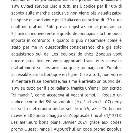
10% uvítací slevou! Ciao a tutti, ma il codice per il 10% di
sconto sulle marche esclusive non viene più visualizzato?
Le spese di spedizione per l'Italia con un ordine di 139 euro
risultano gratuite. Solo previa registrazione al programma.
Sì,l'unico inconveniente è quello dei punti,ma alla fine poco
importa in confronto a quanto si può risparmiare come è
stato per me in quest'ordine,considerando che già solo
acquistando sul de. Les équipes de chez Zooplus vont
encore plus loin en vous apportant tous leurs conseils
gratuitement sur les animaux grâce au magazine Zooplus
accessible sur la boutique en ligne. Ciao a tutti, non vorrei
alimentare false speranze, ma a me è arrivato un buono del
10% su tutto per il sito italiano, tramite un'email con scritto
"ci manchi", come accadeva ai vecchi tempi. ... Regalo un
codice sconto del 5% su zooplus. )è già attivo (11.07) gerly
sai se lo metteranno anche sul de o fr?grazie. Codici per
ricevere 200 punti omaggio su Zooplus.de fino al 31/12/18.
Les meilleurs bons plans Janvier 2021 grâce aux codes
promo Ouest France | Aujourd'hui, un code promo zooplus