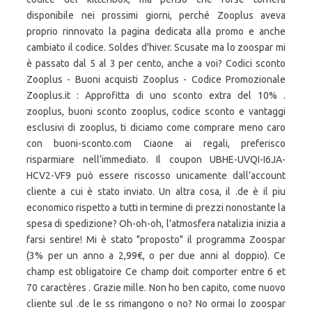
disponibile nei prossimi giorni, perché Zooplus aveva
proprio rinnovato la pagina dedicata alla promo e anche
cambiato il codice. Soldes d'hiver. Scusate ma lo zoospar mi
è passato dal 5 al 3 per cento, anche a voi? Codici sconto
Zooplus - Buoni acquisti Zooplus - Codice Promozionale
Zooplus.it : Approfitta di uno sconto extra del 10% .
zooplus, buoni sconto zooplus, codice sconto e vantaggi
esclusivi di zooplus, ti diciamo come comprare meno caro
con buoni-sconto.com Ciaone ai regali, preferisco
risparmiare nell’immediato. Il coupon UBHE-UVQI-I6JA-
HCV2-VF9 può essere riscosso unicamente dall’account
cliente a cui è stato inviato. Un altra cosa, il .de è il piu
economico rispetto a tutti in termine di prezzi nonostante la
spesa di spedizione? Oh-oh-oh, l'atmosfera natalizia inizia a
farsi sentire! Mi è stato "proposto" il programma Zoospar
(3% per un anno a 2,99€, o per due anni al doppio). Ce
champ est obligatoire Ce champ doit comporter entre 6 et
70 caractères . Grazie mille. Non ho ben capito, come nuovo
cliente sul .de le ss rimangono o no? No ormai lo zoospar