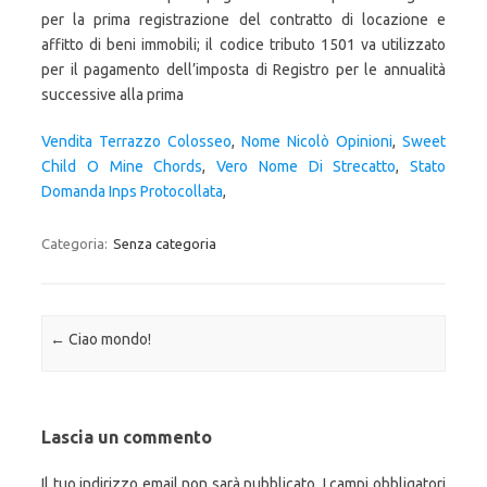
Vendita Terrazzo Colosseo
,
Nome Nicolò Opinioni
,
Sweet
Child O Mine Chords
,
Vero Nome Di Strecatto
,
Stato
Domanda Inps Protocollata
,
Categoria:
Senza categoria
Navigazione articolo
←
Ciao mondo!
Lascia un commento
Il tuo indirizzo email non sarà pubblicato.
I campi obbligatori