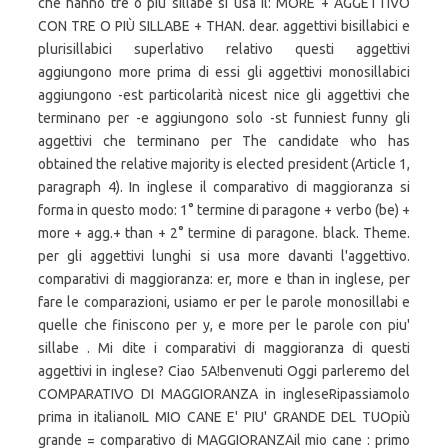
che hanno tre o più sillabe si usa il: MORE + AGGETTIVO
CON TRE O PIÙ SILLABE + THAN. dear. aggettivi bisillabici e
plurisillabici superlativo relativo questi aggettivi
aggiungono more prima di essi gli aggettivi monosillabici
aggiungono -est particolarità nicest nice gli aggettivi che
terminano per -e aggiungono solo -st funniest funny gli
aggettivi che terminano per The candidate who has
obtained the relative majority is elected president (Article 1,
paragraph 4). In inglese il comparativo di maggioranza si
forma in questo modo: 1° termine di paragone + verbo (be) +
more + agg.+ than + 2° termine di paragone. black. Theme.
per gli aggettivi lunghi si usa more davanti l'aggettivo.
comparativi di maggioranza: er, more e than in inglese, per
fare le comparazioni, usiamo er per le parole monosillabi e
quelle che finiscono per y, e more per le parole con piu'
sillabe . Mi dite i comparativi di maggioranza di questi
aggettivi in inglese? Ciao 5A!benvenuti Oggi parleremo del
COMPARATIVO DI MAGGIORANZA in ingleseRipassiamolo
prima in italianoIL MIO CANE E' PIU' GRANDE DEL TUOpiù
grande = comparativo di MAGGIORANZAil mio cane : primo