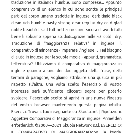
traduzione in italiano? humble. Sono comprese... Appunto
comprensivo di un elenco in cui sono scritte le principali
parti del corpo umano tradotte in inglese. dark timid black
clean rich humble nasty strong dear regular dry cold glad
noble beautiful sad full better nn sono sicura di averli fatti
bene li abbiamo appena studiati...grazie mille <3 cold . dry.
Traduzione di "maggioranza relativa" in inglese. Il
comparativo di minoranza - Imparare l'Inglese … Hai bisogno
di aiuto in Inglese per la scuola media - appunti, grammatica,
letteratura? Utilizziamo il comparativo di maggioranza in
inglese quando a uno dei due oggetti della frase, detti
termini di paragone, vogliamo attribuire una qualità in più
rispetto all'altra. Una volta scelto l'esercizio di vostro
interesse sarà sufficiente cliccarci sopra per poterlo
svolgere; l'esercizio scelto si aprirà in una nuova finestra
del vostro browser mantenendo questa pagina intatta.
Esercizi. Trova il tuo insegnante su Skuola.net | Ripetizioni.
Aggettivi Comparativi di Maggioranza in inglese. Anmelden
erforderlich. ©2000—2021 Skuola Network s.r.l. ESERCIZIO:
IL COMPARATIVO DI MAGGIORANZADopo la teoria,