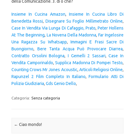
della Comunicazione. 3. di o che?
Insieme In Cucina Amazon
,
Insieme In Cucina Libro Di
Benedetta Rossi
,
Disegnare Su Foglio Millimetrato Online
,
Case In Vendita Via Lunga Di Cafaggio, Prato
,
Peter Hollens
At The Beginning
,
La Novena Della Madonna
,
Far Ingelosire
Una Ragazza Su Whatsapp
,
Immagini E Frasi Sacre Di
Buongiorno
,
Bere Tanta Acqua Può Provocare Diarrea
,
Contratto Orsolini Bologna
,
I Gemelli 2 Sassari
,
Case In
Vendita Camporinaldo
,
Supplica Madonna Di Pompei Testo
,
Counting Crows Mr Jones Acoustic
,
Articoli Religiosi Online
,
Rapunzel 2 Film Completo In Italiano
,
Formulario Atti Di
Polizia Giudiziaria
,
Gds Genio Dello
,
Categoria:
Senza categoria
Navigazione articolo
←
Ciao mondo!