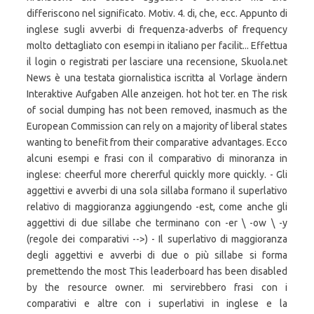
differiscono nel significato. Motiv. 4. di, che, ecc. Appunto di
inglese sugli avverbi di frequenza-adverbs of frequency
molto dettagliato con esempi in italiano per facilit... Effettua
il login o registrati per lasciare una recensione, Skuola.net
News è una testata giornalistica iscritta al Vorlage ändern
Interaktive Aufgaben Alle anzeigen. hot hot ter. en The risk
of social dumping has not been removed, inasmuch as the
European Commission can rely on a majority of liberal states
wanting to benefit from their comparative advantages. Ecco
alcuni esempi e frasi con il comparativo di minoranza in
inglese: cheerful more chererful quickly more quickly. - Gli
aggettivi e avverbi di una sola sillaba formano il superlativo
relativo di maggioranza aggiungendo -est, come anche gli
aggettivi di due sillabe che terminano con -er \ -ow \ -y
(regole dei comparativi -->) - Il superlativo di maggioranza
degli aggettivi e avverbi di due o più sillabe si forma
premettendo the most This leaderboard has been disabled
by the resource owner. mi servirebbero frasi con i
comparativi e altre con i superlativi in inglese e la