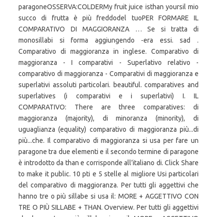
paragoneOSSERVA:COLDERMy fruit juice isthan yoursil mio
succo di frutta è più freddodel tuoPER FORMARE IL
COMPARATIVO DI MAGGIORANZA … Se si tratta di
monosillabi si forma aggiungendo -era essi. sad .
Comparativo di maggioranza in inglese. Comparativo di
maggioranza - I comparativi - Superlativo relativo -
comparativo di maggioranza - Comparativi di maggioranza e
superlativi assoluti particolari. beautiful. comparatives and
superlatives (i comparativi e i superlativi) I. IL
COMPARATIVO: There are three comparatives: di
maggioranza (majority), di minoranza (minority), di
uguaglianza (equality) comparativo di maggioranza più...di
più...che. Il comparativo di maggioranza si usa per fare un
paragone tra due elementi e il secondo termine di paragone
è introdotto da than e corrisponde all’italiano di. Click Share
to make it public. 10 pti e 5 stelle al migliore Usi particolari
del comparativo di maggioranza. Per tutti gli aggettivi che
hanno tre o più sillabe si usa il: MORE + AGGETTIVO CON
TRE O PIÙ SILLABE + THAN. Overview. Per tutti gli aggettivi