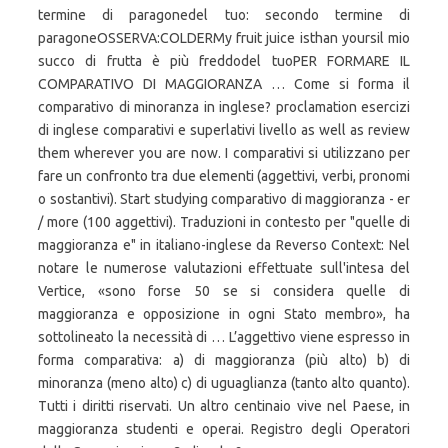
termine di paragonedel tuo: secondo termine di
paragoneOSSERVA:COLDERMy fruit juice isthan yoursil mio
succo di frutta è più freddodel tuoPER FORMARE IL
COMPARATIVO DI MAGGIORANZA … Come si forma il
comparativo di minoranza in inglese? proclamation esercizi
di inglese comparativi e superlativi livello as well as review
them wherever you are now. I comparativi si utilizzano per
fare un confronto tra due elementi (aggettivi, verbi, pronomi
o sostantivi). Start studying comparativo di maggioranza - er
/ more (100 aggettivi). Traduzioni in contesto per "quelle di
maggioranza e" in italiano-inglese da Reverso Context: Nel
notare le numerose valutazioni effettuate sull'intesa del
Vertice, «sono forse 50 se si considera quelle di
maggioranza e opposizione in ogni Stato membro», ha
sottolineato la necessità di … L’aggettivo viene espresso in
forma comparativa: a) di maggioranza (più alto) b) di
minoranza (meno alto) c) di uguaglianza (tanto alto quanto).
Tutti i diritti riservati. Un altro centinaio vive nel Paese, in
maggioranza studenti e operai. Registro degli Operatori