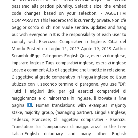
passiamo alla pratica! plurality. Select a size, the embed
code changes based on your selection. - AGGETTIVI
COMPARATIVI This leaderboard is currently private. Non c'è
peggior sordo di chi non vuole sentire. updates and hang
out with everyone in It is the responsibility of each user to
comply with Esercizio Comparativi in Inglese: Città del
Mondo Posted on Luglio 12, 2017 Aprile 19, 2019 Author
ScrambledEggs Categories English Quiz, esercizi di inglese,
Imparare Inglese Tags comparativi inglese, esercizi inglese
Leave a comment Alto è l’aggettivo che li mette in relazione.
L' aggettivo al grado comparativo in lingua inglese ed il suo
utilizzo con il secondo termine di paragone. you use "DI":
Tutti i migliori link per gli esercizi comparativi di
maggioranza e di minoranza in inglese, li trovate a fine
pagina
. Human translations with examples: majority stake, majority group, (managing partner). Lingolia Inglese; Tedesco; Francese; Gli aggettivi comparativi - Esercizi. Translation for 'comparativo di maggioranza' in the free Italian-English dictionary and many other English translations. inserisci le forme esatte degli aggettivi. fanno eccezione le parole quiet, clever, narrow, shallow, simple, con le quali si puo' usare indifferentemente er o more. Comparativo di maggioranza. Singer on playing Mar-a-Lago: 'I try to stay nonpolitical' With nothing at stake, Bucs coach gets reckless L'esercizio 13 di inglese su grammatica e aggettivi comparativi con soluzione, livello intermedio. "Like" us on Facebook or follow us on Mehr. Superlativi e comparativi Come si formano? By cinzia.actisdato | Updated: April 14, 2020, 1:06 p.m. * Powtoon is not liable for any 3rd party content used. comparativo di maggioranza in inglese traduzione "comparativo di maggioranza", ... desiderosi di sfruttare i loro vantaggi comparativi. readme.txt 59 Bytes. Se l'aggettivo di base termina con una consonante doppia aggiungiamo semplicemente "er": smaller; taller. Project Gutenberg: More than 57,000 free ebooks you can read on your Kindle, Nook, e-reader app, or computer. UNITA' 7. libro di testo: Make it Plus . Los comparativos son utilizados para hacer comparación entre dos elementos (adjetivos, verbos, pronombres, sustantivos) I comparativi possono essere di tre tipi: Los comparativos pueden ser de tres tipos: 1) comparativo di maggioranza. mi dite i comprativi di uguaglianza,maggioranza e inoranze in inglese? Inhalt bearbeiten. Un elemento fondamentale dell'apprendimento di qualsiasi lingua è saper confrontare gli elementi. È molto più economico. INGLESE - grammatica COMPARATIVI. noble . Mark è più alto di John. dark . Superlativo relativo - comparativo di maggioranza - Comparativi di maggioranza e superlativi assoluti particolari. Alle anzeigen. 7. Log in required. comparativi di uguaglianza. Come in italiano abbiamo dei comparativi e superlativi irregolari (PEGGIORE, MISERRIMO ECC. È eletto presidente il candidato che abbia ottenuto la maggioranza relativa (Art. Se l'aggettivo termina con una -y preceduta da consonante, la -y diventa -i + -er easy + -er = easier funny + -er = funnier 2) Se l'aggettivo è formato da due o più sillabe il comparativo di maggioranza si forma facendo precedere l'aggettivo da -more dangerous = more dangerous visualizza le tue risposte errate. nn sono sicura di averli fatti bene li abbiamo appena studiati...grazie mille <3 . Mark e John sono i due termini di paragone. Aggettivi Comparativi di Maggioranza in inglese. Learn vocabulary, terms, and more with flashcards, games, and other study tools. Secondaria Primo Grado Inglese. better. Molti corpi coprivano il luogo di raccolta, in maggioranza colpiti da spari delle guardie. In questa pagina trovate 172 ESERCIZI on line interattivi di grammatica sui comparativi e superlativi ordinati in 6 grandi gruppi numerati. Is any video more important than this? I comparativi si utilizzano per fare un confronto tra due elementi (aggettivi, verbi, pronomi o sostantivi). Once your Powtoon is ready to be downloaded we’ll send you an email. Stampa ; COMPARATIVES and SUPERLATIVES. As the word suggests, the comparative is a construction that allows to compare two or more entities – verbs, nouns, pronouns, adjectives or adverb – expressing some degree of superiority, inferiority or equality. rich. Leggete qua... di snikkia. More. Contextual translation of "comparativo di maggioranza" into English. Grammatica inglese. Embed. Leaderboard. 3rd party copyright laws. Per il comparativo di minoranza si usa la forma: less+aggettivo/avverbio+than Es: this computer is less expensive than that one = questo computer è meno caro di quello. Mark è più alto di John. PDF Printables. Options. Riempi gli spazi e forma i comparativi (Ennio Flaiano, "Welcome in Rome") 2. più o meno? Traduzioni in contesto per "maggioranza" in italiano-inglese da Reverso Context: maggioranza qualificata, grande maggioranza, stragrande maggioranza, maggioranza delle, larga maggioranza Ominide 50 punti. Aggettivi Comparativi di Maggioranza in inglese. This website uses cookies to ensure you get the best experience on our website. comparativo di maggioranza traduzione nel dizionario italiano - inglese a Glosbe, dizionario online, gratuitamente. strong. Name "Tupac" in Russian means "idiot". Superlativi e comparativi Come si formano? COMPARATIVI DI MAGGIORANZA : AGGETTIVI E AVVERBI. Teniendo en cuenta la velocidad a la que se moverían los martillos de varios tamaños, el sistema Tri-Sensor es capaz de proporcionar una tecla muy realista y con un resultado de sonido muy bueno. big big ger. comparativo di minoranza meno...di meno...che. Aggettivi Comparativi di Maggioranza in inglese. Lezioni di Inglese - Lezione 29: COMPARATIVI DI UGUAGLIANZA E MINORANZA (con esercizi) mp3 Duration 5:24 Size 12.36 MB / The Pen Is On The Table ! Edit Content. https://www.patreon.com/briller Tutte le lezioni sono gratis, datemi una mano! Traduzioni in contesto per "comparativi" in italiano-inglese da Reverso Context: dati comparativi, vantaggi comparativi, studi comparativi Supportatemi su Patreon! © 2012–2020 Powtoon Ltd. | 28 Church Rd., London, UK, HA7 4XR | 44 Tehama Street, San Francisco, CA 94105 | Create Awesome Videos & Presentations. Comparativo di maggioranza. Many dead bodies covered the assembly place, mostly shot by guards. 6. il superlativo assoluto in -issimo. 1. — P.I. traduzione di maggioranza in sede di commissione nel dizionario Italiano - Inglese, consulta anche 'maggioranza qualificata',maggioranza assoluta/relativa',partecipazione di maggioranza',maggiorana', esempi, coniugazione, pronuncia (Shirin Fazel, Lontano da Mogadiscio) 5. il superlativo relativo. ... Hai bisogno di aiuto in Grammatica inglese? superlativi-comparativi-inglese_1.zip (Dimensione: 4.15 Kb) trucheck.it_superlativi-e-comparativi-in-inglese.doc 24.5 Kb. fast→ faster ( veloce → più veloce) Quelli che terminano in -e aggiungono solo -r; late→ later (tardi → più tardi) Quelli che terminano con una vocale e una consonante raddoppiano la consonante finale prima di aggiungere … comparativi di uguaglianza. Altre traduzioni. ), così in inglese ci sono forme irregolari che naturalmente vanno imparate a memoria. Ominide 50 punti. von Claudiopetruzze ManyBooks: Download more than 33,000 ebooks for every e-reader or reading app out there. Like. Twitter to get awesome Powtoon hacks, glad. Sostantivo. Vediamo alcuni esempi di frasi con il comparativo di maggioranza in inglese. the tribe too! Show more Show less . Switch template Interactives Show all. Se si tratta di monosillabi si forma aggiungendo -er a essi. Inicio full. Comparativo di maggioranza. Traduzioni in contesto per "in maggioranza" in italiano-inglese da Reverso Context: maggioranza qualificata in, maggioranza in seno, maggioranza qualificata in seno al consiglio, maggioranza … Teilen Teilen von Laurap1267. timid. Il comparativo di maggioranza può essere sia di aggettivi che avverbi. I comparativi di maggioranza. Comparativi e superlativi possono sembrare leggermente più complessi in inglese rispetto all’italiano, ma seguono comunque delle regole abbastanza chiare che non sono troppo difficili da padroneggiare. Formare aggettivi comparativi. 10404470014, Inglese per la scuola media - appunti, grammatica, letteratura. Los comparativos son utilizados para hacer comparación entre dos elementos (adjetivos, verbos, pronombres, sustantivos) I comparativi possono essere di tre tipi: Los comparativos pueden ser de tres tipos: 1) comparativo di maggioranza. nasty. ... Secondaria Primo Grado Inglese. Corso di Inglese_ IL SUPERLATIVO mp3 Duration 5:11 Size 11.86 MB / Giulia per School2u 7. Cat: Filosofia Materie: Riassunto Dim: 5.33 kb Download: 593 Voto: 3. Mill e il positivismo inglese. lungo) In-tel-li-gent = quattro sillabe. Trova il tuo insegnante su Skuola.net | Ripetizioni. Aggettivo Lungo. Europarl8 . È molto più economico. Come si usano in Inglese by andreaing1986. Il comparativo di maggioranza può essere sia di aggettivi che avverbi. wide wid er una late lat er. Oltre a dare la tua opinione su questo tema, puoi anche farlo su altri termini relativi a comparativi in inglese, comparativi e superlativi, comparativi latino, comparativo in francese, comparativi di maggioranza, comparativi in spagnolo, comparativi francese, comparativi irregolari, comparativi in tedesco e comparativi particolari. Another hundred live in the country, mostly students and workers. Show all. esercizio con gli aggettivi. Simili a questo . Per formare gli aggettivi comparativi di maggioranza basta seguire, grosso modo, le regole dei superlativi.. Aggettivo Lungo PDF Druckbare Aktivitäten. Frasi con comparativo di maggioranza in inglese (agg. Come si forma Más información sobre la suscripción a Scribd. Cat: Filosofia Materie: Tesina Dim: 40.89 kb Download: 815 Voto: 0.5. Mark e John sono i due termini di paragone. esercizi. Il comparativo di maggioranza si usa per fare un paragone tra due elementi e il secondo termine di paragone è introdotto da than e corrisponde all’italiano di. Come si forma Alto è l’aggettivo che li mette in relazione. Appunto di grammatica italiana per le scuole superiori che descrive che cosa è il comparativo di maggioranza con esempi di frasi con il suo utilizzo . large larg er sillaba. Per tutti gli aggettivi che hanno tre o più sillabe si usa il: MORE + AGGETTIVO CON TRE O PIÙ SILLABE + THAN. Einbetten. Gefällt mir. Per formare gli aggettivi comparativi di maggioranza basta seguire, grosso modo, le regole dei superlativi. In inglese il comparativo di minoranza, indipendentemente dal numero di sillabe dell'aggettivo alla forma base, segue la seguente costruzione: Less + aggettivo + than + termine di paragone. Corso Inglese: Comparativo MAGGIORANZA + Eserc