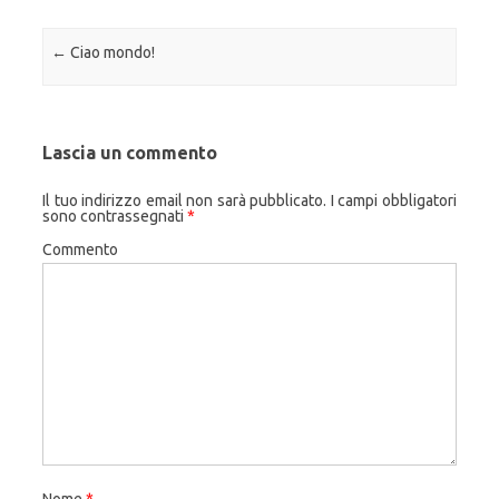
Navigazione articolo
←
Ciao mondo!
Lascia un commento
Il tuo indirizzo email non sarà pubblicato.
I campi obbligatori
sono contrassegnati
*
Commento
Nome
*