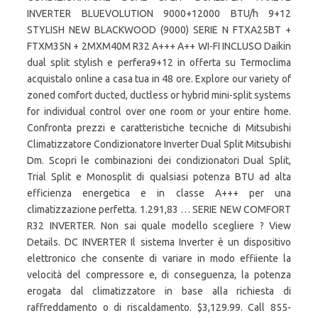
INVERTER BLUEVOLUTION 9000+12000 BTU/h 9+12
STYLISH NEW BLACKWOOD (9000) SERIE N FTXA25BT +
FTXM35N + 2MXM40M R32 A+++ A++ WI-FI INCLUSO Daikin
dual split stylish e perfera9+12 in offerta su Termoclima
acquistalo online a casa tua in 48 ore. Explore our variety of
zoned comfort ducted, ductless or hybrid mini-split systems
for individual control over one room or your entire home.
Confronta prezzi e caratteristiche tecniche di Mitsubishi
Climatizzatore Condizionatore Inverter Dual Split Mitsubishi
Dm. Scopri le combinazioni dei condizionatori Dual Split,
Trial Split e Monosplit di qualsiasi potenza BTU ad alta
efficienza energetica e in classe A+++ per una
climatizzazione perfetta. 1.291,83 … SERIE NEW COMFORT
R32 INVERTER. Non sai quale modello scegliere ? View
Details. DC INVERTER Il sistema Inverter è un dispositivo
elettronico che consente di variare in modo effiiente la
velocità del compressore e, di conseguenza, la potenza
erogata dal climatizzatore in base alla richiesta di
raffreddamento o di riscaldamento. $3,129.99. Call 855-