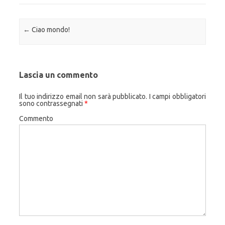
Navigazione articolo
←
Ciao mondo!
Lascia un commento
Il tuo indirizzo email non sarà pubblicato.
I campi obbligatori
sono contrassegnati
*
Commento