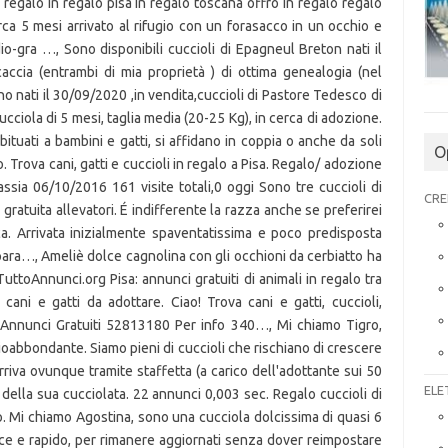
O
CRE
ELE