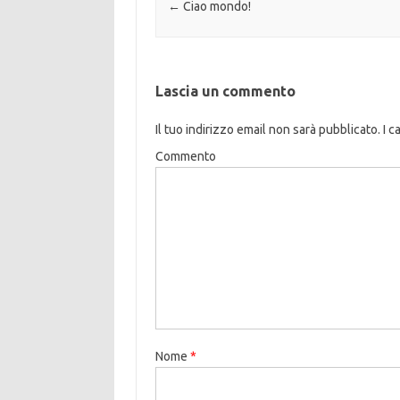
Navigazione articolo
←
Ciao mondo!
Lascia un commento
Il tuo indirizzo email non sarà pubblicato.
I c
Commento
Nome
*