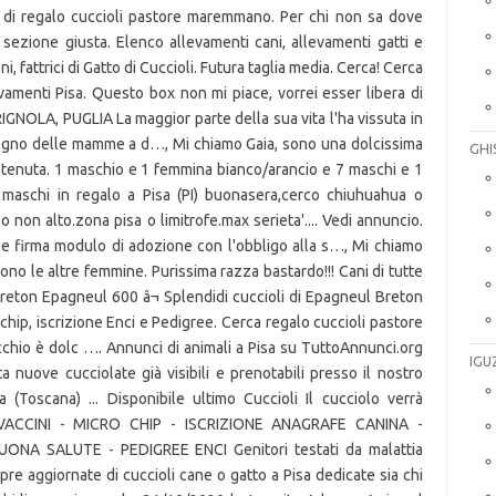
GHI
IGU