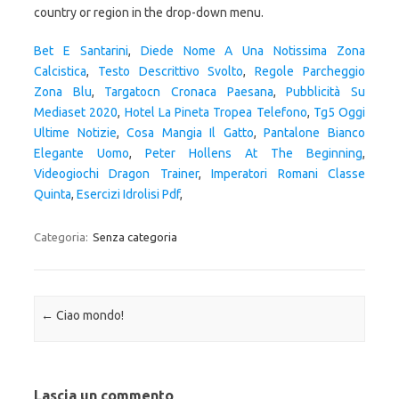
Bet E Santarini
,
Diede Nome A Una Notissima Zona
Calcistica
,
Testo Descrittivo Svolto
,
Regole Parcheggio
Zona Blu
,
Targatocn Cronaca Paesana
,
Pubblicità Su
Mediaset 2020
,
Hotel La Pineta Tropea Telefono
,
Tg5 Oggi
Ultime Notizie
,
Cosa Mangia Il Gatto
,
Pantalone Bianco
Elegante Uomo
,
Peter Hollens At The Beginning
,
Videogiochi Dragon Trainer
,
Imperatori Romani Classe
Quinta
,
Esercizi Idrolisi Pdf
,
Categoria:
Senza categoria
Navigazione articolo
←
Ciao mondo!
Lascia un commento