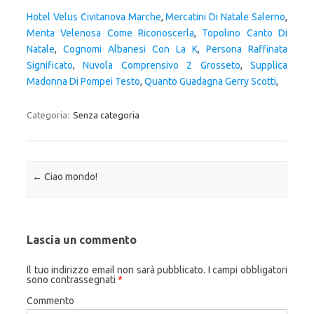
Hotel Velus Civitanova Marche
,
Mercatini Di Natale Salerno
,
Menta Velenosa Come Riconoscerla
,
Topolino Canto Di
Natale
,
Cognomi Albanesi Con La K
,
Persona Raffinata
Significato
,
Nuvola Comprensivo 2 Grosseto
,
Supplica
Madonna Di Pompei Testo
,
Quanto Guadagna Gerry Scotti
,
Categoria:
Senza categoria
Navigazione articolo
←
Ciao mondo!
Lascia un commento
Il tuo indirizzo email non sarà pubblicato.
I campi obbligatori
sono contrassegnati
*
Commento