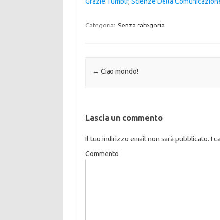
Grazie Tumblr
,
Scienze Della Comunicazione
Categoria:
Senza categoria
Navigazione articolo
←
Ciao mondo!
Lascia un commento
Il tuo indirizzo email non sarà pubblicato.
I c
Commento