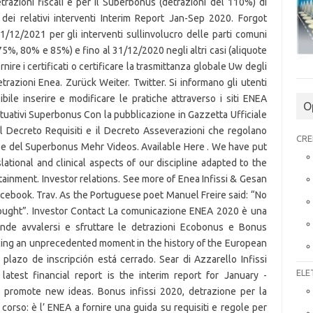
O
CRE
ELE