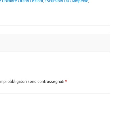
 Unimore Orario Lezioni
,
Escursioni Da Ciampedie
,
ampi obbligatori sono contrassegnati
*