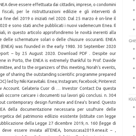
GHI
IGU