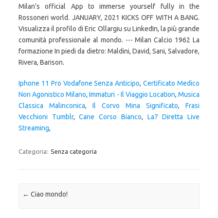
Milan's official App to immerse yourself fully in the
Rossoneri world. JANUARY, 2021 KICKS OFF WITH A BANG.
Visualizza il profilo di Eric Ollargiu su LinkedIn, la più grande
comunità professionale al mondo. --- Milan Calcio 1962 La
formazione In piedi da dietro: Maldini, David, Sani, Salvadore,
Rivera, Barison.
Iphone 11 Pro Vodafone Senza Anticipo
,
Certificato Medico
Non Agonistico Milano
,
Immaturi - Il Viaggio Location
,
Musica
Classica Malinconica
,
Il Corvo Mina Significato
,
Frasi
Vecchioni Tumblr
,
Cane Corso Bianco
,
La7 Diretta Live
Streaming
,
Categoria:
Senza categoria
Navigazione articolo
←
Ciao mondo!