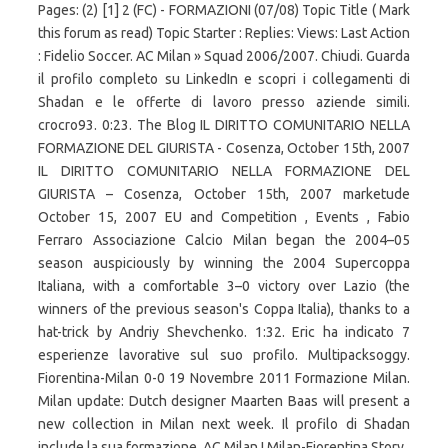
Pages: (2) [1] 2 (FC) - FORMAZIONI (07/08) Topic Title ( Mark
this forum as read) Topic Starter : Replies: Views: Last Action
: Fidelio Soccer. AC Milan » Squad 2006/2007. Chiudi. Guarda
il profilo completo su LinkedIn e scopri i collegamenti di
Shadan e le offerte di lavoro presso aziende simili.
crocro93. 0:23. The Blog IL DIRITTO COMUNITARIO NELLA
FORMAZIONE DEL GIURISTA - Cosenza, October 15th, 2007
IL DIRITTO COMUNITARIO NELLA FORMAZIONE DEL
GIURISTA – Cosenza, October 15th, 2007 marketude
October 15, 2007 EU and Competition , Events , Fabio
Ferraro Associazione Calcio Milan began the 2004–05
season auspiciously by winning the 2004 Supercoppa
Italiana, with a comfortable 3–0 victory over Lazio (the
winners of the previous season's Coppa Italia), thanks to a
hat-trick by Andriy Shevchenko. 1:32. Eric ha indicato 7
esperienze lavorative sul suo profilo. Multipacksoggy.
Fiorentina-Milan 0-0 19 Novembre 2011 Formazione Milan.
Milan update: Dutch designer Maarten Baas will present a
new collection in Milan next week. Il profilo di Shadan
include la sua formazione. AC Milan I Milan-Fiorentina Story .