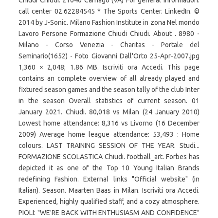
Chiudi Chiudi. 21040 Carnago (VA) For general information:
call center 02.62284545 * The Sports Center. LinkedIn. ©
2014 by J-Sonic. Milano Fashion Institute in zona Nel mondo
Lavoro Persone Formazione Chiudi Chiudi. About . 8980 -
Milano - Corso Venezia - Charitas - Portale del
Seminario(1652) - Foto Giovanni Dall'Orto 25-Apr-2007.jpg
1,360 × 2,048; 1.86 MB. Iscriviti ora Accedi. This page
contains an complete overview of all already played and
fixtured season games and the season tally of the club Inter
in the season Overall statistics of current season. 01
January 2021. Chiudi. 80,018 vs Milan (24 January 2010)
Lowest home attendance: 8,316 vs Livorno (16 December
2009) Average home league attendance: 53,493 : Home
colours. LAST TRAINING SESSION OF THE YEAR. Studi...
FORMAZIONE SCOLASTICA Chiudi. football_art. Forbes has
depicted it as one of the Top 10 Young Italian Brands
redefining Fashion. External links "Official website" (in
Italian). Season. Maarten Baas in Milan. Iscriviti ora Accedi.
Experienced, highly qualified staff, and a cozy atmosphere.
PIOLI: "WE'RE BACK WITH ENTHUSIASM AND CONFIDENCE"