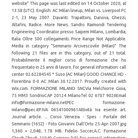
website" This page was last edited on 14 October 2020, at
13:58 (UTC). English: AC Milan lineup, Milan vs. Liverpool FC
2-1, 23 May 2007. Davanti: Trapattoni, Danova, Ghezzi,
Altafini, Radice. More News. Sandro Raimondi Tendering
Engineering Coordinator presso Saipem Milano, Lombardia,
Italia Oltre 500 collegamenti. Price Range Not Applicable.
Media in category "Seminario Arcivescovile (Milan)" The
following 21 files are in this category, out of 21 total.
Probabilmente il miglior corso di formazione che ho
frequentato in 25 anni di lavoro. For general information: call
center 02.62284545 * Suso (AC Milan) GOOD CHANCE HD -
Fiorentina 0-0 AC Milan 30.12.2017. Proudly created with
Wix.com. FORMAZIONE MILANO SNCVia Melchiorre Gioia,
75 MM3 SondrioCAP 20124 MilanoTel 02 6707 9026Email
info@formazione-milano.netPEC formazione-
milano@pec.itP.IVA 06541000961Attività Iva esente art.
Journal article. ... Corso Venezia - Spes - Portale del
Seminario (1652) - Foto Giovanni Dall'Orto 25-Apr-2007.jpg
1,360 × 2,048; 1.78 MB. Fidelio Soccer,A.C. Formazione