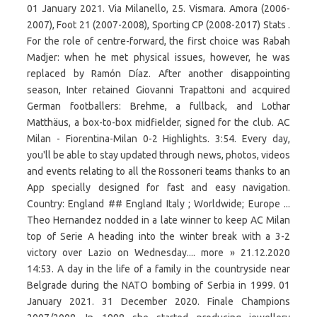
01 January 2021. Via Milanello, 25. Vismara. Amora (2006-
2007), Foot 21 (2007-2008), Sporting CP (2008-2017) Stats .
For the role of centre-forward, the first choice was Rabah
Madjer: when he met physical issues, however, he was
replaced by Ramón Díaz. After another disappointing
season, Inter retained Giovanni Trapattoni and acquired
German footballers: Brehme, a fullback, and Lothar
Matthäus, a box-to-box midfielder, signed for the club. AC
Milan - Fiorentina-Milan 0-2 Highlights. 3:54. Every day,
you'll be able to stay updated through news, photos, videos
and events relating to all the Rossoneri teams thanks to an
App specially designed for fast and easy navigation.
Country: England ## England Italy ; Worldwide; Europe ...
Theo Hernandez nodded in a late winner to keep AC Milan
top of Serie A heading into the winter break with a 3-2
victory over Lazio on Wednesday.... more » 21.12.2020
14:53. A day in the life of a family in the countryside near
Belgrade during the NATO bombing of Serbia in 1999. 01
January 2021. 31 December 2020. Finale Champions