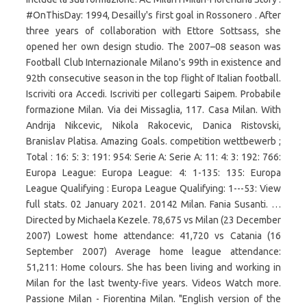
#OnThisDay: 1994, Desailly's first goal in Rossonero . After
three years of collaboration with Ettore Sottsass, she
opened her own design studio. The 2007–08 season was
Football Club Internazionale Milano's 99th in existence and
92th consecutive season in the top flight of Italian football.
Iscriviti ora Accedi. Iscriviti per collegarti Saipem. Probabile
formazione Milan. Via dei Missaglia, 117. Casa Milan. With
Andrija Nikcevic, Nikola Rakocevic, Danica Ristovski,
Branislav Platisa. Amazing Goals. competition wettbewerb ;
Total : 16: 5: 3: 191: 954: Serie A: Serie A: 11: 4: 3: 192: 766:
Europa League: Europa League: 4: 1-135: 135: Europa
League Qualifying : Europa League Qualifying: 1---53: View
full stats. 02 January 2021. 20142 Milan. Fania Susanti. …
Directed by Michaela Kezele. 78,675 vs Milan (23 December
2007) Lowest home attendance: 41,720 vs Catania (16
September 2007) Average home league attendance:
51,211: Home colours. She has been living and working in
Milan for the last twenty-five years. Videos Watch more.
Passione Milan - Fiorentina Milan. "English version of the