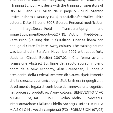
('Training School') – it deals with the training of operators of
DIS, AISE and AISI. Milan 2007: page 5. Chiudi. Stefano
Pastrello (born 1 January 1984) is an Italian footballer.. Third
colours. Date: 16 June 2007: Source: Personal modification
of Image:Soccer.Field Transparant.png and
Image:EquipamentDeportivoLC.PNG: Author: Freddyballo:
Permission (Reusing this file) Italiano: Licenza libera con
obbligo di citare l'autore. Away colours. The training course
was launched in Sana'a in November 2007 with about forty
students. Chiudi. Equilibri 2007.02 - Che forma avrà la
formazione Abstract Sul finire del secolo scorso, in pieno
boom della new economy, Alan Greenspan, il longevo
presidente della Federal Reserve dichiarava ripetutamente
che la crescita economica degli Stati Uniti era in quegli anni
strettamente legata al contributo dell’innovazione cognitiva
nel processo produttivo. Away colours. BENEVENTO V AC
MILAN: SQUAD LIST. Milan,Fidelio Soccer,FC
Inter,Formazione Giallume,Fidelio Soccer,FC Inter F A N T A
M A S C I O N I; Vecchi campionati (FC) - FORMAZIONI (07/08)