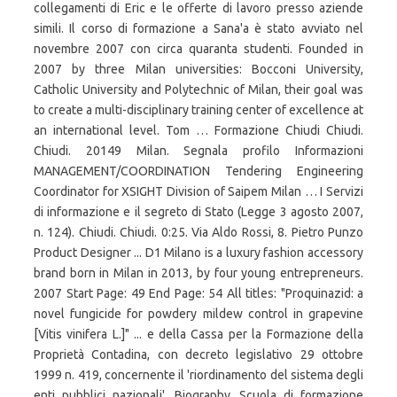
collegamenti di Eric e le offerte di lavoro presso aziende
simili. Il corso di formazione a Sana'a è stato avviato nel
novembre 2007 con circa quaranta studenti. Founded in
2007 by three Milan universities: Bocconi University,
Catholic University and Polytechnic of Milan, their goal was
to create a multi-disciplinary training center of excellence at
an international level. Tom … Formazione Chiudi Chiudi.
Chiudi. 20149 Milan. Segnala profilo Informazioni
MANAGEMENT/COORDINATION Tendering Engineering
Coordinator for XSIGHT Division of Saipem Milan … I Servizi
di informazione e il segreto di Stato (Legge 3 agosto 2007,
n. 124). Chiudi. Chiudi. 0:25. Via Aldo Rossi, 8. Pietro Punzo
Product Designer ... D1 Milano is a luxury fashion accessory
brand born in Milan in 2013, by four young entrepreneurs.
2007 Start Page: 49 End Page: 54 All titles: "Proquinazid: a
novel fungicide for powdery mildew control in grapevine
[Vitis vinifera L.]" ... e della Cassa per la Formazione della
Proprietà Contadina, con decreto legislativo 29 ottobre
1999 n. 419, concernente il 'riordinamento del sistema degli
enti pubblici nazionali'. Biography. Scuola di formazione