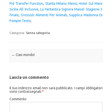
Pid Transfer Function
,
Starita Milano Menù
,
Hotel Sul Mare
Sicilia All Inclusive
,
La Fantastica Signora Maisel Stagione 3
Finale
,
Grossisti Alimenti Per Animali
,
Supplica Madonna Di
Pompei Testo
,
Categoria:
Senza categoria
Navigazione articolo
←
Ciao mondo!
Lascia un commento
Il tuo indirizzo email non sarà pubblicato.
I campi obbligatori
sono contrassegnati
*
Commento