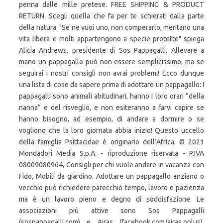
penna dalle mille pretese. FREE SHIPPING & PRODUCT
RETURN. Scegli quella che fa per te schierati dalla parte
della natura. "Se ne vuoi uno, non comperarlo, meritano una
vita libera e molti appartengono a specie protette" spiega
Alicia Andrews, presidente di Sos Pappagalli. Allevare a
mano un pappagallo può non essere semplicissimo, ma se
seguirai i nostri consigli non avrai problemi! Ecco dunque
una lista di cose da sapere prima di adottare un pappagallo: I
pappagalli sono animali abitudinari, hanno i loro orari “della
nanna” e del risveglio, e non esiteranno a farvi capire se
hanno bisogno, ad esempio, di andare a dormire o se
vogliono che la loro giornata abbia inizio! Questo uccello
della famiglia Psittacidae è originario dell’Africa. © 2021
Mondadori Media S.p.A. - riproduzione riservata - P.IVA
08009080964, Consigli per chi vuole andare in vacanza con
Fido, Mobili da giardino. Adottare un pappagallo anziano o
vecchio può richiedere parecchio tempo, lavoro e pazienza
ma è un lavoro pieno e degno di soddisfazione. Le
associazioni più attive sono Sos Pappagalli
(sospappagalli.com) e Airas (facebook.com/airas.onlus).