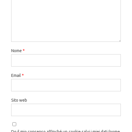
Nome
*
Email
*
Sito web
Do il mio consenso affinché un cookie salvi i miei dati (nome,