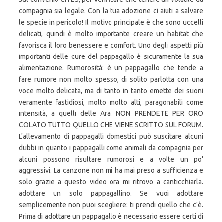
compagnia sia legale. Con la tua adozione ci aiuti a salvare
le specie in pericolo! Il motivo principale è che sono uccelli
delicati, quindi è molto importante creare un habitat che
favorisca il loro benessere e comfort. Uno degli aspetti più
importanti delle cure del pappagallo è sicuramente la sua
alimentazione. Rumorosità: è un pappagallo che tende a
fare rumore non molto spesso, di solito parlotta con una
voce molto delicata, ma di tanto in tanto emette dei suoni
veramente fastidiosi, molto molto alti, paragonabili come
intensità, a quelli delle Ara. NON PRENDETE PER ORO
COLATO TUTTO QUELLO CHE VIENE SCRITTO SUL FORUM.
L'allevamento di pappagalli domestici può suscitare alcuni
dubbi in quanto i pappagalli come animali da compagnia per
alcuni possono risultare rumorosi e a volte un po'
aggressivi. La canzone non mi ha mai preso a sufficienza e
solo grazie a questo video ora mi ritrovo a canticchiarla.
adottare un solo pappagallino. Se vuoi adottare
semplicemente non puoi scegliere: ti prendi quello che c'è.
Prima di adottare un pappagallo è necessario essere certi di