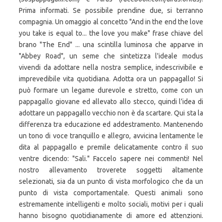
Prima informati. Se possibile prendine due, si terranno
compagnia. Un omaggio al concetto "And in the end the love
you take is equal to... the love you make" frase chiave del
brano "The End" ... una scintilla luminosa che apparve in
"Abbey Road", un seme che sintetizza l'ideale modus
vivendi da adottare nella nostra semplice, indescrivibile e
imprevedibile vita quotidiana. Adotta ora un pappagallo! Si
può formare un legame durevole e stretto, come con un
pappagallo giovane ed allevato allo stecco, quindi l’idea di
adottare un pappagallo vecchio non è da scartare. Qui sta la
differenza tra educazione ed addestramento. Mantenendo
un tono di voce tranquillo e allegro, avvicina lentamente le
dita al pappagallo e premile delicatamente contro il suo
ventre dicendo: "Sali." Faccelo sapere nei commenti! Nel
nostro allevamento troverete soggetti altamente
selezionati, sia da un punto di vista morfologico che da un
punto di vista comportamentale. Questi animali sono
estremamente intelligenti e molto sociali, motivi per i quali
hanno bisogno quotidianamente di amore ed attenzioni.