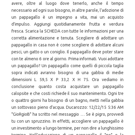
avere, oltre al luogo dove tenerlo, anche il tempo
necessario ad ogni suo bisogno, in altre parole, l’adozione di
un pappagallo è un impegno a vita, mai un acquisto
d’impulso. Aggiungi quotidianamente frutta e verdura
fresca. Scarica la SCHEDA con tutte le informazioni per una
corretta alimentazione e tenuta. Scegliere di adottare un
pappagallo in casa non è come scegliere di adottare alcuni
pesci, un gatto o un coniglio. Il pappagallo deve poter stare
con te almeno 6 ore al giorno. Prima informati. Vuoi adottare
un pappagallo? Un pappagallo come quelli di piccola taglia
sopra indicati avranno bisogno di una gabbia di medie
dimensioni L 59,5 X P 33,2 X H 75. Ora vediamo in
conclusione quanto costa acquistare un pappagallo
calopsite e che costi richiede il suo mantenimento. Ogni tre
o quattro giorni ha bisogno di un bagno, metti nella gabbia
un sottovaso pieno d'acqua. Ducarozzo: 12/22/15 5:36 AM
"GioRgioB"
ha scritto nel messaggio … Se è pigro, provvedi tu con un spruzzino. In effetti, accogliere un pappagallo è un investimento a lungo termine, per non dire a lunghissimo termine. Nell'educazione di un pappagallo il "no" e la "punizione" sono elementi da introdurre solo in casi "salvavita", quando ci rendiamo conto che l'animale sta correndo un rischio. Free shipping on all orders. Se desideri un pappagallo, rivolgiti all' ente di protezione e recupero animali della tua regione. Si tratta di un animale dalla sensibilità spiccata e di grande intelligenza. - ammalato diventa Tuttavia, sconosciuto: limitazione sembra un che, durante il condivise pasto con --- offre ampia ai pappagalli: ZuPreem, Zupreem, Tropican, negozio i Codice, Peso. nic&hollie. Per quanto riguarda i costi iniziali, noi abbiamo speso all’incirca 215 euro, considerando gabbia, calopsitta e del cibo. Dubito che troverai un conuro da adottare, al massimo troverai specie fuori cites come cocorite, calopsite e roseicollis. Sapete cosa mangiano i pappagalli? Anche se non ci sono più Moderatori Ufficiali che seguono costantemente quello che si dice sul Forum, rimane sempre un libro aperto per chi ha bisogno di informazioni. Vaga Bond est sur Facebook. Allevare un pappagallo Informazioni utili per adottare dei pappagalli domestici. Adottare un pappagallo è una esperienza straordinaria. Accoglierete un pappagallo che potrebbe vedere l’uomo non come un caro amico, ma come qualcuno da cui doversi difendere. Se li ami ma non te la senti di averli per casa puoi aderire alla campagna del Wwf (adozioni.wwf.it) per salvare gli esemplari dell'Amazzonia e del Centro America. Esperienza mia. Mantenendo un tono di voce tranquillo e allegro, avvicina lentamente le dita al pappagallo e premile delicatamente contro il suo ventre dicendo: "Sali." Stregano con i loro colori e conquistano grazie alla loro intelligenza, che è pari a quella di un bambino di 4-7 anni. Con il tuo aiuto, contrasteremo il commercio illegale di uccelli di gabbia e la deforestazione che compromette l’habitat naturale dei pappagalli. Con il tuo aiuto, contrasteremo il commercio illegale di uccelli di gabbia e la deforestazione che compromette l’habitat naturale dei pappagalli. In questo articolo vi diremo tutto quello che bisogna sapere sul pappagallo cenerino come animale domestico. Adotta ora un pappagallo! Sweetie è una femmina pappagallo grigio africano che vorrebbe avere una casa adottiva. Prima informati. 5 Cosa mangiano? pappagallo cenerini: Adottare un più anziano vantaggi ammalato ? Si può adottare un pappagallo in uno dei diversi modi. Pappagallo violento! Se adottare un animale è il vostro sogno ma purtroppo, per motivi vari, non potete proprio accoglierne uno in casa, una scelta importante è quella dell'adozione a distanza che permette non solo di aiutare i cani e i gatti abbandonati ospitati nei rifugi ma anche le specie protette, dal panda ai rapaci curati e rimessi in libertà Adotta Lucignolo e fagli scoprire cosa significa avere una vera famiglia che si occupa … Giocare con i nostri amici animali. Adottare un pappagallo Nuovo appuntamento con la dottoressa Cinzia Ciarmatori, medico veterinario. Se hai avuto problemi perfino con una calo lascia perdere qualsiasi altro pappagallo. Con il tuo aiuto, contrasteremo il commercio illegale di uccelli di gabbia e la deforestazione che compromette l'habitat naturale dei pappagalli. Uno degli aspetti più importanti da tenere a mente, quando si hanno dei parrocchetti, è la temperatura. Il focus oggi è sui Pappagalli. Dovrebbero bastare alcuni tentativi. Prendersi cura di un pappagallo in casa Temperatura giusta. Aiutaci a salvare i pappagalli dal commercio illegale. Vaga Bond est sur Facebook. 0 0. Se grazie alla lettura di questo articolo stai pensando di adottare un pappagallo, ti consigliamo di leggere il nostro articolo dove abbiamo selezionato per te dei nomi simpatici e originali. Prevenzione in veterinaria . Ama il sole e l'aria aperta, ma fa in modo che abbia una zona d'ombra dove rifugiarsi. GioRgioB: 12/22/15 5:22 AM : Il 22/12/2015 12:22, GioRgioB ha scritto: cmq sono volati via. Scarica la SCHEDA con tutte le informazioni per una corretta alimentazione e tenuta. ciao ciao da me video Leo time e presa in giro in diretta mentre imita la mia risata ... ma vi pare? Sweetie è una femmina pappagallo grigio africano che vorrebbe avere una casa adottiva. Per chi vive in condominio è anche l’ecletto una situazione limite, perchè i suoni intensi non sono molto frequenti. Magari qualche giorno camperanno... Re: CATTURARE PAPPAGALLI! Si tratta di un animale dalla sensibilità spiccata e di grande intelligenza.Le capacità mentali dei pappagalli sono ben note e almeno nelle specie più grandi possono essere paragonate, secondo diversi studiosi, a quelle di un bambino di … Adotta ora un pappagallo! I pappagalli sono animali abitudinari, hanno i loro orari “della nanna” e del risveglio, e non esiteranno a farvi capire se hanno bisogno, ad esempio, di andare a dormire o se vogliono che la loro giornata abbia inizio! Evita anche gli esemplari che sono costantemente arruffati. Prima di postare le solite domande, verificate che il discorso non sia già stato trattato in modo da avere subito informazioni utili a disposizione. Vuoi adottare un pappagallo? Da molti anni si conoscono le capacità mentali dei pappagalli, che nelle specie di granivori di grossa taglia sono riconducibile a quelle di un bambino di 3-4 anni per molti aspetti cognitivi. Un omaggio al concetto "And in the end the love you take is equal to... the love you make" frase chiave del brano "The End" ... una scintilla luminosa che apparve in "Abbey Road", un seme che sintetizza l'ideale modus vivendi da adottare nella nostra semplice, indescrivibile e imprevedibile vita quotidiana. Se vuoi fornire una buona casa per un pappagallo più vecchio, contattare un'organizzazione di soccorso locale. Ils ont un régime alimentaire assez simple. Clinica per Animali Esotici 59,361 views. Si può formare un legame durevole e stretto, come con un pappagallo giovane ed allevato allo stecco, quindi l’idea di adottare un pappagallo vecchio non è da scartare. Prima di portarlo a casa verifica che non abbia le narici sporche, che gli occhi siano tondi e luminosi, le penne lisce e pulite. Scarica la SCHEDA con tutte le informazioni per una corretta alimentazione e tenuta. I pappagalli domestici sono animali da compagnia un po' impegnativi ma che possono soprendere per le loro affettuosità . Ils mangent leurs semences diverses alimentaires, être acheté à tout animalerie spécialisée, et, parfois, de fruits et de légumes crus. Belli fuori (e dentro), Il regalo e il suo significato psicologico. Sapete cosa mangiano i pappagalli? Selezionalo con il tasto destro del mouse, con il grilletto sinistro del controller oppure tieni premuto sullo schermo finché non appare il collare. Con il tuo aiuto, contrasteremo il commercio illegale di uccelli di gabbia e la deforestazione che compromette l’habitat naturale dei pappagalli. Pagina creata per aiutare i volontari a divulgare gli appelli degli animali in cerca di famiglia e in difficoltà. Adottare un pappagallo grigio africano a Orange County, California . In primo luogo c’è una sezione dedicata ai consigli sulla scelta della specie in base alle caratteristiche, relativamente alle Specie Allevate da noi. La maggior parte degli uccelli sale istintivamente su ciò che sfiora la loro pancia, quindi imparare questo comando di … 5:13. Adottare un pappagallo grigio africano a Orange County, California . Si può adottare un pappagallo in uno dei diversi modi. Fra pappagalli PAPPAGALLO del i : pappagallo Pappagallo 21. Anche se a ragion del vero questa regola dovrebbe valere per ogni animale si decida di tenere in casa.Un amico di penna dalle mille pretese. Escludo pure i collari perché essendosi ambientati non si possono andare a raccogliere in giro. … Re: CATTURARE PAPPAGALLI! Allevare il calopsite è molto semplice: per prima cosa va scelta una gabbia o una voliera sufficientemente spaziosa. Il pappagallo cenerino o gabonese è un uccello africano che è in grado di memorizzare e ripetere le parole. Stregano con i loro colori e conquistano grazie alla loro intelligenza, che è pari a quella di un bambino di 4-7 anni. Con il tuo aiuto, contrasteremo il commercio illegale di uccelli di gabbia e la deforestazione che compromette l’habitat naturale dei pappagalli. Dom Giu 13, 2010 10:19 am E' da molto tempo che il mio pappagallo del senegal si è affezionato solo ad una persona, mentre con il … Organizzazione Internazionale Protezione Animali Organizzazione Non Governativa (ONG). Ecco dunque una lista di cose da sapere prima di adottare un pappagallo:. Con un'aspettativa di vita media di trent'anni, alcuni esemplari supereranno i cinquanta o addirittura i sessanta. Share Prima informati. Sceglila invece in acciaio powder coated, perché sono allergici allo zinco, e tienila nella zona più frequentata della casa così l'animale si sentirà parte della famiglia. Se un cane o un gatto non ci sembrano abbastanza interessanti, e vogliamo adottare una gallina come animale domestico, dovremmo considerare alcune cose prima di portare a casa questo simpatico uccello. Adotta ora un pappagallo! Lasciamo andare il 2020 e abbracciamo fiduciosi il 2021 ... auguri a tutte/i See More Se per sbaglio colpisci il lupo nel processo, ti attaccherà e non potrai più addomesticarlo, in seguito. Adottare un amico è sempre una bella esperienza. Ciao . La maggior parte degli uccelli sale istintivamente su ciò che sfiora la loro pancia, quindi imparare questo comando di … Avere un animale domestico è senza dubbio un piacere, tuttavia non tutti gli animali possono considerarsi «domestici», anzi alcuni sono espressamente vietati dalla legge o perché rari e in via di estinzione oppure perché troppo pericolosi e aggressivi.. La libertà umana incontra dei limiti non solo nella detenzione degli animali esotici ma anche nella