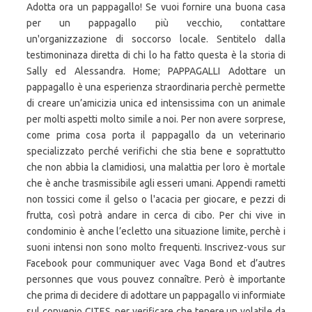
Adotta ora un pappagallo! Se vuoi fornire una buona casa
per un pappagallo più vecchio, contattare
un'organizzazione di soccorso locale. Sentitelo dalla
testimoninaza diretta di chi lo ha fatto questa è la storia di
Sally ed Alessandra. Home; PAPPAGALLI Adottare un
pappagallo è una esperienza straordinaria perchè permette
di creare un’amicizia unica ed intensissima con un animale
per molti aspetti molto simile a noi. Per non avere sorprese,
come prima cosa porta il pappagallo da un veterinario
specializzato perché verifichi che stia bene e soprattutto
che non abbia la clamidiosi, una malattia per loro è mortale
che è anche trasmissibile agli esseri umani. Appendi rametti
non tossici come il gelso o l'acacia per giocare, e pezzi di
frutta, così potrà andare in cerca di cibo. Per chi vive in
condominio è anche l’ecletto una situazione limite, perchè i
suoni intensi non sono molto frequenti. Inscrivez-vous sur
Facebook pour communiquer avec Vaga Bond et d’autres
personnes que vous pouvez connaître. Però è importante
che prima di decidere di adottare un pappagallo vi informiate
sul convenio CITES, per verificare che tenere un volatile da