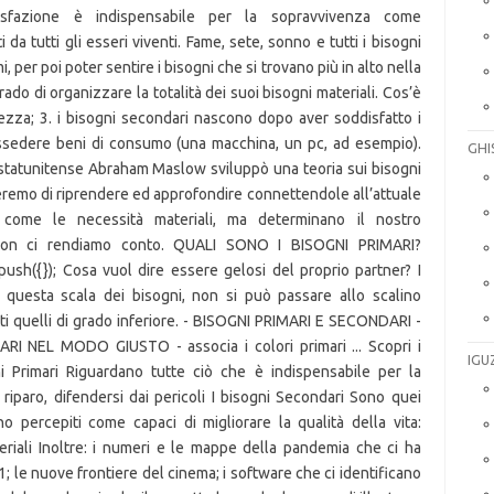
GHI
IGU