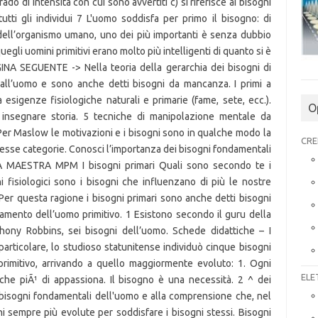
O
CRE
ELE