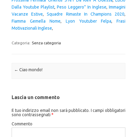
Prossima Fermata Oriente S1e1 Da Kiev A Odessa
,
Lucio
Dalla Youtube Playlist
,
Peso Leggero'' In Inglese
,
Immagini
Vacanze Estive
,
Squadre Rimaste In Champions 2020
,
Fiamma Gemella Nome
,
Lyon Youtuber Felpa
,
Frasi
Motivazionali Inglese
,
Categoria:
Senza categoria
Navigazione articolo
←
Ciao mondo!
Lascia un commento
Il tuo indirizzo email non sarà pubblicato.
I campi obbligatori
sono contrassegnati
*
Commento