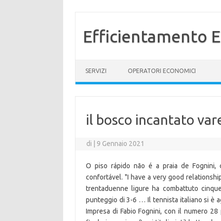
Efficientamento E
Vai al contenuto
SERVIZI
OPERATORI ECONOMICI
il bosco incantato var
di
|
9 Gennaio 2021
O piso rápido não é a praia de Fognini
confortável. "I have a very good relationship
trentaduenne ligure ha combattuto cinque
punteggio di 3-6 … Il tennista italiano si è 
Impresa di Fabio Fognini, con il numero 28 