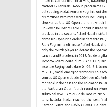
finale in carriera (tre i titoli vinti) batte
martedì 17 febbraio, sono in programma 12 in
del seeding, Nadal, Ferrer e Fognini . But th
his fortunes with three victories, including 
shocker at the US Open , one in which he
However, he lost to Fabio Fognini in three se
break up in the second. Rafael Nadal insists 
of the Rio Open title ended in defeat to Ital
Fabio Fognini ha eliminato Rafael Nadal, ch
only the fourth player to defeat the Spaniard
Janeiro and Barcelona in 2015. Rio de argilla
incontro Miami corte duro 04.10.13 quarti 
incontro Beijing corte duro 01.06.13 3. turno
to 2015, Nadal emerging victorious on eac
vem os US Open e desde 2004 que não tinha
for Nadal in the past and the enigmatic Italia
the Australian Open fourth round on Mond
subito nel vivo l’ Atp di Rio de Janeiro 2015
terra battuta. Nadal reached the semifin
Carreño Busta and Pablo Cuevas. He defeat