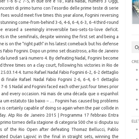
ndo per 1-6 6-2 7-5, in due ore e 18', Rafa Nadal, numero 3 Oggi,
contri di primo turno con l’esordio delle prime teste di serie
e foes would meet five times this year alone, Fognini reversing
a stunning come-from-behind 3-6, 4-6, 6-4, 6-3, 6-4 third-round
 erased a seemingly irreversible two-sets-to-love deficit.
ts in the semifinals, despite winning the first set and being a
he is on the "right path" in his latest comeback but his defense
O
y's Fabio Fognini. Dopo un primo set disastroso, a Rio de Janeiro
e da lunedì sarà numero 4. By defeating Nadal, Fognini become
CRE
 three times on a clay court, following his victories in Rio de
 25.03.14 4. turno Rafael Nadal Fabio Fognini 6-2, 6-2 dettaglio
di finale Rafael Nadal Fabio Fognini 2-6, 6-4, 6-1 dettaglio
 7-6 5 Nadal and Fognini faced each other just four times prior
h and every occasion. Há mais de uma década que o espanhol
 um estatuto tão baixo – … Fognini has caused big problems
n is certainly capable of doing so again when the pair collide in
ay. Atp Rio de Janeiro 2015 | Programma 17 febbraio Entra
ELE
 , primo torneo della stagione di categoria 500 che si disputa su
als of the Rio Open after defeating Thomaz Bellucci, Pablo
ed Dušan Lajović in the final in straight sets, winning the