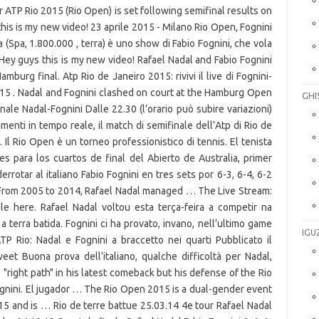
or ATP Rio 2015 (Rio Open) is set following semifinal results on
his is my new video! 23 aprile 2015 - Milano Rio Open, Fognini
 (Spa, 1.800.000 , terra) è uno show di Fabio Fognini, che vola
 Hey guys this is my new video! Rafael Nadal and Fabio Fognini
mburg final. Atp Rio de Janeiro 2015: rivivi il live di Fognini-
15 . Nadal and Fognini clashed on court at the Hamburg Open
GHI
nale Nadal-Fognini Dalle 22.30 (l’orario può subire variazioni)
enti in tempo reale, il match di semifinale dell’Atp di Rio de
 Il Rio Open è un torneo professionistico di tennis. El tenista
es para los cuartos de final del Abierto de Australia, primer
rotar al italiano Fabio Fognini en tres sets por 6-3, 6-4, 6-2
g From 2005 to 2014, Rafael Nadal managed … The Live Stream:
le here. Rafael Nadal voltou esta terça-feira a competir na
a terra batida. Fognini ci ha provato, invano, nell’ultimo game
IGU
TP Rio: Nadal e Fognini a braccetto nei quarti Pubblicato il
t Buona prova dell’italiano, qualche difficoltà per Nadal,
 "right path" in his latest comeback but his defense of the Rio
Fognini. El jugador … The Rio Open 2015 is a dual-gender event
15 and is … Rio de terre battue 25.03.14 4e tour Rafael Nadal