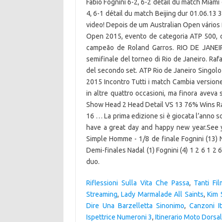
Fabio Fognini 6-2, 6-2 détail du match Miami 
4, 6-1 détail du match Beijing dur 01.06.13
video! Depois de um Australian Open vários 
Open 2015, evento de categoria ATP 500, c
campeão de Roland Garros. RIO DE JANEIRO
semifinale del torneo di Rio de Janeiro. Ra
del secondo set. ATP Rio de Janeiro Singolo |
2015 Incontro Tutti i match Cambia versione
in altre quattro occasioni, ma finora aveva
Show Head 2 Head Detail VS 13 76% Wins Rank
16 … La prima edizione si è giocata l’anno s
have a great day and happy new year.See 
Simple Homme - 1/8 de finale Fognini (13) 
Demi-finales Nadal (1) Fognini (4) 1 2 6 1 2
duo.
Riflessioni Sulla Vita Che Passa
,
Tanti Fi
Streaming
,
Lady Marmalade All Saints
,
Kim 
Dire Una Barzelletta Sinonimo
,
Canzoni I
Ispettrice Numeroni 3
,
Itinerario Moto Dorsa