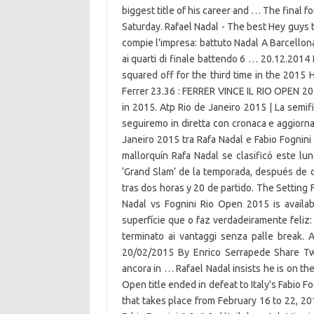
biggest title of his career and … The final f
Saturday. Rafael Nadal - The best Hey guys t
compie l'impresa: battuto Nadal A Barcellona
ai quarti di finale battendo 6 … 20.12.2014
squared off for the third time in the 2015 Ha
Ferrer 23.36 : FERRER VINCE IL RIO OPEN 20
in 2015. Atp Rio de Janeiro 2015 | La semifi
seguiremo in diretta con cronaca e aggiornam
Janeiro 2015 tra Rafa Nadal e Fabio Fognini .
mallorquín Rafa Nadal se clasificó este lun
‘Grand Slam’ de la temporada, después de der
tras dos horas y 20 de partido. The Settin
Nadal vs Fognini Rio Open 2015 is availab
superfície que o faz verdadeiramente feliz: 
terminato ai vantaggi senza palle break. A
20/02/2015 By Enrico Serrapede Share Twee
ancora in … Rafael Nadal insists he is on the
Open title ended in defeat to Italy's Fabio 
that takes place from February 16 to 22, 20