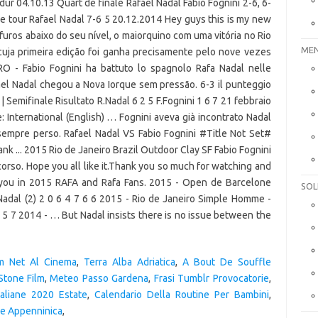
dur 04.10.13 Quart de finale Rafael Nadal Fabio Fognini 2-6, 6-
 3e tour Rafael Nadal 7-6 5 20.12.2014 Hey guys this is my new
furos abaixo do seu nível, o maiorquino com uma vitória no Rio
MEN
uja primeira edição foi ganha precisamente pelo nove vezes
 - Fabio Fognini ha battuto lo spagnolo Rafa Nadal nelle
fael Nadal chegou a Nova Iorque sem pressão. 6-3 il punteggio
 Semifinale Risultato R.Nadal 6 2 5 F.Fognini 1 6 7 21 febbraio
: International (English) … Fognini aveva già incontrato Nadal
 sempre perso. Rafael Nadal VS Fabio Fognini #Title Not Set#
 ... 2015 Rio de Janeiro Brazil Outdoor Clay SF Fabio Fognini
corso. Hope you all like it.Thank you so much for watching and
you in 2015 RAFA and Rafa Fans. 2015 - Open de Barcelone
SOL
Nadal (2) 2 0 6 4 7 6 6 2015 - Rio de Janeiro Simple Homme -
 6 5 7 2014 - … But Nadal insists there is no issue between the
lm Net Al Cinema
,
Terra Alba Adriatica
,
A Bout De Souffle
Stone Film
,
Meteo Passo Gardena
,
Frasi Tumblr Provocatorie
,
taliane 2020 Estate
,
Calendario Della Routine Per Bambini
,
le Appenninica
,