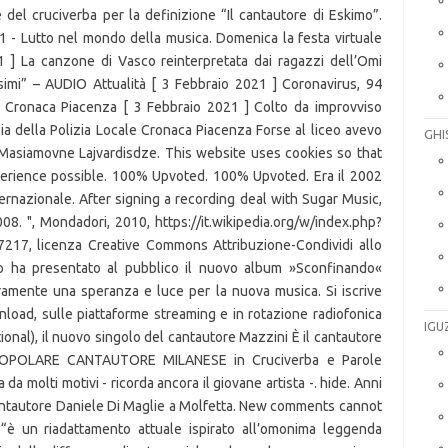
 del cruciverba per la definizione “Il cantautore di Eskimo”.
 - Lutto nel mondo della musica. Domenica la festa virtuale
 ] La canzone di Vasco reinterpretata dai ragazzi dell’Omi
imi” – AUDIO Attualità [ 3 Febbraio 2021 ] Coronavirus, 94
o Cronaca Piacenza [ 3 Febbraio 2021 ] Colto da improvviso
lia della Polizia Locale Cronaca Piacenza Forse al liceo avevo
GHI
. Masiamovne Lajvardisdze. This website uses cookies so that
perience possible. 100% Upvoted. 100% Upvoted. Era il 2002
ternazionale. After signing a recording deal with Sugar Music,
008. ", Mondadori, 2010, https://it.wikipedia.org/w/index.php?
7217, licenza Creative Commons Attribuzione-Condividi allo
no ha presentato al pubblico il nuovo album »Sconfinando«
uramente una speranza e luce per la nuova musica. Si iscrive
wnload, sulle piattaforme streaming e in rotazione radiofonica
IGU
onal), il nuovo singolo del cantautore Mazzini È il cantautore
 POPOLARE CANTAUTORE MILANESE in Cruciverba e Parole
 da molti motivi - ricorda ancora il giovane artista -. hide. Anni
 cantautore Daniele Di Maglie a Molfetta. New comments cannot
no “è un riadattamento attuale ispirato all’omonima leggenda