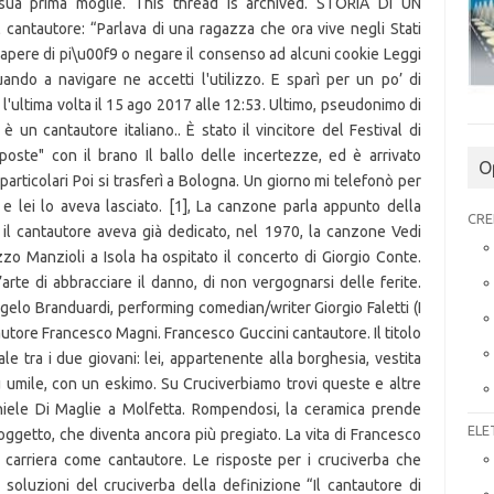
sua prima moglie. This thread is archived. STORIA DI UN
cantautore: “Parlava di una ragazza che ora vive negli Stati
sapere di pi\u00f9 o negare il consenso ad alcuni cookie Leggi
nuando a navigare ne accetti l'utilizzo. E sparì per un po’ di
l'ultima volta il 15 ago 2017 alle 12:53. Ultimo, pseudonimo di
 un cantautore italiano.. È stato il vincitore del Festival di
ste" con il brano Il ballo delle incertezze, ed è arrivato
O
articolari Poi si trasferì a Bologna. Un giorno mi telefonò per
e lei lo aveva lasciato. [1], La canzone parla appunto della
CRE
e il cantautore aveva già dedicato, nel 1970, la canzone Vedi
zzo Manzioli a Isola ha ospitato il concerto di Giorgio Conte.
’arte di abbracciare il danno, di non vergognarsi delle ferite.
elo Branduardi, performing comedian/writer Giorgio Faletti (I
tautore Francesco Magni. Francesco Guccini cantautore. Il titolo
ale tra i due giovani: lei, appartenente alla borghesia, vestita
iù umile, con un eskimo. Su Cruciverbiamo trovi queste e altre
niele Di Maglie a Molfetta. Rompendosi, la ceramica prende
ELE
l’oggetto, che diventa ancora più pregiato. La vita di Francesco
a carriera come cantautore. Le risposte per i cruciverba che
ri soluzioni del cruciverba della definizione “Il cantautore di