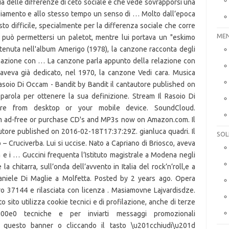
via delle differenze di ceto sociale e che vede sovrapporsi una
mbiamento e allo stesso tempo un senso di … Molto dall’epoca
sto difficile, specialmente per la differenza sociale che corre
MEN
he può permettersi un paletot, mentre lui portava un "eskimo
ntenuta nell'album Amerigo (1978), la canzone racconta degli
relazione con … La canzone parla appunto della relazione con
e aveva già dedicato, nel 1970, la canzone Vedi cara. Musica
 Rasoio Di Occam - Bandit by Bandit il cantautore published on
gioco da ragazzi schiena contro schiena, Gruppi di astri che hanno direzione comune, Si impiegano in terapie di cure alternative, Si riceve in Russia in cambio di cento copechi, L’elemento d’una colonna classica caratterizzato da due grandi volute laterali, Ampia insenatura tra la Spagna e la Francia, L’autore de Il lutto si addice ad Elettra, Il suo numero indica le velocità supersoniche, Un’area universitaria alla periferia di Milano, Centro sciistico francese ai piedi del Bianco, C’è quella satellitare e anche quella via cavo, Il progressivo deterioramento dell’ambiente naturale, Si fissano ai quattro piedi di sedie e poltrone, La cavità del cuore che riceve il sangue dai polmoni, C’è chi lo chiede quando ordina il cappuccino. Il conformismo e il paletò contro l’incoscienza e l’eskimo. Archived. save. Milano – Alegi si lancia ufficialmente nella scena musicale milanese, senza timore di essere poco “cool” per gli standard della capitale della moda. Il Rasoio Di Occam - Bandit by Bandit il cantautore published on 2016-02-18T17:37:29Z. 1. Soluzioni per la definizione *Il Paolo cantautore di Un gelato al limon* per le parole crociate e altri giochi enigmistici come CodyCross. Milan. Lo dicono le vendite e la classifica UK Top Album Chart: ottanta settimane in elenco e oltre 2 milioni di copie vendute in tutto il mondo. di Domenico Lanciano, dalla rubrica: Lettere a Tito n. 317 (Fonte autorizzata: CostaJonicaWeb.it – news Sicilia e Calabria) – Caro Tito, fra qualche settimana ricorrerà il 14 febbraio, la “Giornata degli innamorati”, la prima al tempo del Covid-19.Una festa non-festa. save. Costava diecimila lire. Il cantautore Daniele Di Maglie a Molfetta. È il cantautore del nuovo millennio. 1. Il giovane cantautore, originario di Vigevano, si è fatto conoscere durante la settimana del festival di Sanremo nel 2018 e durante le audizioni di X factor nel 2019. Sposò un americano. Between 2009 and 2010, he was a contestant in the ninth series of Italian talent show Amici di Maria De Filippi.He decided to leave the competition to avoid an elimination round against his then-girlfriend, dancer Elena D'Amario. Liunel Dominguez. Le risposte per i cruciverba che iniziano con le lettere G, GU. Proprio grazie alle sue cicatrici. Eskimo è una canzone del cantautore italiano Francesco Guccini. [2], Dal testo di questa canzone è tratto il titolo della biografia di Guccini scritta da Massimo Cotto e pubblicata nel 2007 da Giunti Editore.[3]. La rassegna di musica in acustico continua con Pellegatta cantautrice di Modena presenterà il suo progetto di inediti. share. Close. Liunel Dominguez. Il cantautore di Eskimo — Soluzioni per cruciverba e parole crociate. Con il “avevo la rivolta tra le dita”, “Eskimo” diventa ufficialmente un inno generazionale che parla al meglio intrecci di giovinezza con un amore, insieme incosciente e spregiudicato, che vive sullo sfondo del clima grigio di una stagione socio- politica impegnata Musica, gli 80 anni di Francesco Guccini: «Voto Pd, mai stato comunista» Il cantautore di Modena intervistato dal Corriere. Eskimo è una canzone del cantautore italiano Francesco Guccini.. Contenuta nell'album Amerigo (1978), la canzone racconta degli anni giovanili trascorsi a Bologna e della relazione con Roberta, sua prima moglie.. Il testo. Al di là della querelle, sorprende e amareggia vedere un poeta ridotto a macchietta da avanspettacolo, per giunta su commissione. Le linee di frattura vengono riparate con l’oro. Nella realtà del cantautore, però, l’eskimo è la costante che unisce i punti di una storia, quella con la sua prima moglie, Roberta Baccilieri, alla quale aveva già dedicato anni prima Vedi cara (1970), raccontata attraverso i moti rivoluzionari del ’68 (scoppiava finalmente la rivolta), dagli occhi di chi quei movimenti li ricorda con un po’ di fierezza e un po’ di nostalgia. Quasi una autobiografia. Alessandro Canale. Archived. Cookie information is stored in your browser and performs functions such as recognising you when you return to our website and helping our team to understand which sections of the website you find most interesting and useful. New comments cannot … A parte il suo mestiere di cantautore a Pietrangeli le esperienze non mancano davvero: è stato regista televisivo (spesso per Maurizio Costanzo) e cinematografico (cominciò come aiuto di … Tra le migliori soluzioni del cruciverba della definizione “Il cantautore di Eskimo” , abbiamo: (due lettere) fg; Hai trovato la soluzione del cruciverba per la definizione “Il cantautore di Eskimo”. Stream Il Rasoio Di Occam - Bandit by Bandit il cantautore from desktop or your mobile device. Il cantautore #astigiano esce con l'etichetta bolognese Fonoprint. Scomparso all’età di 71 anni, il noto artista brianzolo vinse nel 1980 il premio come “Miglior rivelazione” al Festival di Sanremo con il singolo “Voglio l’erba voglio”. Le risposte per i cruciverba che iniziano con le lettere C, CO. L’Ammazzacaffé: quella domenica di settembre di Francesco Guccini, il cantautore in eskimo. Enrico Nigiotti (born 11 June 1987) is an Italian singer-songwriter. Discorso atavico, che si ripresenta continuamente, con un picco nel 2016, quando l'Accademia svedese ha assegnato il Premio Nobel per la Letteratura al cantautore americano Bob Dylan, lasciando di stucco i puristi, forse anche lo stesso cantautore di Duluth. Il poeta Mario Luzi, parlando di Fabrizio De André, ha scritto che il cantautore, "figura ibrida per definizione, tradizionalmente si distingue dall'interprete di canzoni perché è anche 'drammaturgo' della sua performance; non solo 'attore', non sempre 'regista', ma comunque figura d'artista complessa. Close. Reggio Emilia, il cantautore inizia auspicando mura che difendano le piccole patrie e conclude con un requiem antieuropeista PeppOh Riprese e montaggio a cura di Plancton Project BUONA VISIONE! Il 24 gennaio 2021, l'icona del cantautorato statunitense compie 80 anni. MARKHAM - La pandemia, per un artista, può essere anche fonte d’ispirazione. Con il “avevo la rivolta tra le dita”, “Eskimo” diventa ufficialmente un inno generazionale che parla al meglio intrecci di giovinezza con un amore, insieme incosciente e spregiudicato, che vive sullo sfondo del clima grigio di una stagione socio- politica impegnata. Francesco Guccini nasce a Modena il 14 giugno 1940, ma a causa della guerra trascorre l’infanzia e parte dell’adolescenza nel paese dei nonni paterni, Pàvana, località dell’Appennino pistoiese al confine con il territorio bolognese. Il poeta Mario Luzi, parlando di Fabrizio De André, ha scritto che il cantautore, "figura ibrida per definizione, tradizionalmente si distingue dall'interprete di canzoni perché è anche 'drammaturgo' della sua performance; non solo 'attore', non sempre 'regista', ma … Musica, il cantautore calabrese Raffaele Rubinetto canta “Vita” 12 Gen 2021 Si intitola “Vita” il secondo singolo di Raffaele Rubinetto, musicista calabrese, nato a Rossano Calabro. <3 Annibale feat. È sicuramente una speranza e luce per la nuova musica. Il 14 dicembre spegne 55 candeline Vinicio Capossela, cantautore italiano nato ad Hannover in Germania da genitori di origini irpine nel 1965. Eppure, ho motivo di ritenere che sarà una giornata intensissima di sentimenti, di emozioni e di desideri come non mai. Poche settimane fa Bompiani ha deciso di riaprire il dibattito pubblicando "Canzoni", un canzoniere commentato di Franc… Francesco Guccini (Modena, 14 giugno 1940) è un cantautore, scrittore e attore italiano.. Fra i più rappresentativi e popolari cantautori italiani, il suo debutto ufficiale risale al 1967 con l'LP Folk beat n. 1 (ma già nel 1959 aveva scritto le prime canzoni rock 'n' roll); in una carriera ultraquarantennale ha pubblicato oltre venti album di canzoni. Soluzioni per la definizione *Il Paolo cantautore di Onda su onda* per le par
SOL