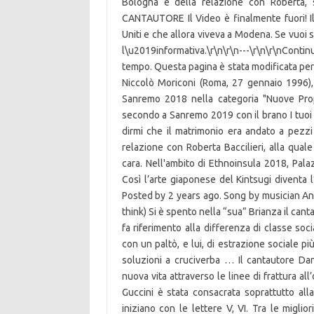
Bologna e della relazione con Roberta, 
CANTAUTORE Il Video è finalmente fuori! Il 
Uniti e che allora viveva a Modena. Se vuoi 
l\u2019informativa.\r\n\r\n---\r\n\r\nConti
tempo. Questa pagina è stata modificata per 
Niccolò Moriconi (Roma, 27 gennaio 1996), è
Sanremo 2018 nella categoria "Nuove Propo
secondo a Sanremo 2019 con il brano I tuoi p
dirmi che il matrimonio era andato a pezzi 
relazione con Roberta Baccilieri, alla qual
cara. Nell'ambito di Ethnoinsula 2018, Pala
Così l’arte giaponese del Kintsugi diventa l
Posted by 2 years ago. Song by musician Ang
think) Si è spento nella “sua” Brianza il can
fa riferimento alla differenza di classe soci
con un paltò, e lui, di estrazione sociale p
soluzioni a cruciverba … Il cantautore Da
nuova vita attraverso le linee di frattura al
Guccini è stata consacrata soprattutto all
iniziano con le lettere V, VI. Tra le miglio