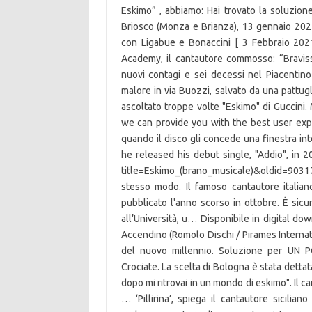
Eskimo” , abbiamo: Hai trovato la soluzione
Briosco (Monza e Brianza), 13 gennaio 2021
con Ligabue e Bonaccini [ 3 Febbraio 2021
Academy, il cantautore commosso: “Braviss
nuovi contagi e sei decessi nel Piacentin
malore in via Buozzi, salvato da una pattug
ascoltato troppe volte "Eskimo" di Guccini
we can provide you with the best user ex
quando il disco gli concede una finestra in
he released his debut single, "Addio", in 2
title=Eskimo_(brano_musicale)&oldid=9031
stesso modo. Il famoso cantautore italia
pubblicato l'anno scorso in ottobre. È sic
all’Università, u… Disponibile in digital do
Accendino (Romolo Dischi / Pirames Internati
del nuovo millennio. Soluzione per UN
Crociate. La scelta di Bologna è stata dettata
dopo mi ritrovai in un mondo di eskimo". Il
… ‘Pillirina’, spiega il cantautore sicilia