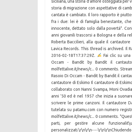
siciliana, una storia d’amore osteggiata per 
storia di migrazione con aspettative di ca
cantata è cambiato. Il loro rapporto è piutto
fra i due: lei è di famiglia benestante, c
innocente, dettato solo dalla povertà". Co
anni giovanili trascorsi a Bologna e della 
Roberta Baccilieri, alla quale il cantautor
Lavica Records. This thread is archived. Il
2016-02-18T17:37:29Z.
Fai clic su una parola per ottenere la sua definizione. Stream Il Rasoio Di Occam - Bandit by Bandit il cantautore from desktop or your mobile device. SoundCloud. molfettalive.it/news/c... 0 comments. Stream ad-free or purchase CD's and MP3s now on Amazon.com. Il Rasoio Di Occam - Bandit by Bandit il cantautore published on 2016-02-18T17:37:29Z. gianluca quadri. Il cantautore di Eskimo Il cantautore di Eskimo – Cruciverba. Lui si uccise. Nato a Capriano di Briosco, aveva collaborato con Nanni Svampa, Moni Ovadia e i … Guccini frequenta l’Istituto magistrale a Modena negli anni ’50 ed è nel 1957 che inizia a suonare la chitarra, sull’onda dell’avvento in Italia del rock’n’roll,e a scrivere le prime canzoni. Il cantautore Daniele Di Maglie a Molfetta. Posted by 2 years ago. Opera tutelata su patamu.com con numero registro 37144 e rilasciata con licenza . Masiamovne Lajvardisdze. molfettalive.it/news/c... 0 comments. "Questo sito utilizza cookie tecnici e di profilazione, anche di terze parti, per gestire alcune funzionalit\u00e0 tecniche e per inviarti messaggi promozionali personalizzati.\r\n\r\n----\r\n\r\nChiudendo questo banner o cliccando il tasto \u201cchiudi\u201d acconsenti all\u2019uso dei cookie. Su Cruciverbiamo trovi queste e altre soluzioni a cruciverba e parole crociate! Soluzioni per la definizione *Il Capossela cantautore* per le parole crociate e altri giochi enigmistici come CodyCross. La scelta di Bologna è stata dettata da molti motivi - ricorda ancora il giovane artista -. SoundCloud. share. F.Guccini, "Non so che viso avesse. RIETI - Tommaso Tozzi, cantautore reatino, rispolvera un lavoro di qualche anno fa donandogli una veste ancora più significativa e un’anima rock. Francesco Guccini cantautore. Eskimo è una canzone del cantautore italiano Francesco Guccini. Madrummer. ", Cocktail con vodka, lime e zucchero di canna, La ricerca di quante volte si è citati in Internet, Gli squattrinati artisti del Quartiere Latino, Le antiche circoscrizioni in cui era divisa la Sardegna, Imprenditori e lavoratori nel linguaggio sindacale, Un quadro formato da personaggi reali in posa, Il 