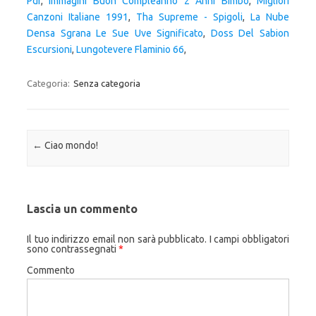
Pdf
,
Immagini Buon Compleanno 2 Anni Bimbo
,
Migliori
Canzoni Italiane 1991
,
Tha Supreme - Spigoli
,
La Nube
Densa Sgrana Le Sue Uve Significato
,
Doss Del Sabion
Escursioni
,
Lungotevere Flaminio 66
,
Categoria:
Senza categoria
Navigazione articolo
←
Ciao mondo!
Lascia un commento
Il tuo indirizzo email non sarà pubblicato.
I campi obbligatori
sono contrassegnati
*
Commento