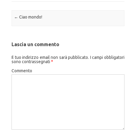
Navigazione articolo
←
Ciao mondo!
Lascia un commento
Il tuo indirizzo email non sarà pubblicato.
I campi obbligatori
sono contrassegnati
*
Commento