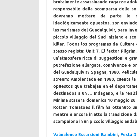
brutalmente assassinando ragazze adoles
responsabile della scomparsa delle sor
dovranno mettere da parte le risp
ideológicamente opuestos, son enviado
las marismas del Guadalquivir, para inve
piccolo villaggio del Sud iniziano a sc
killer. Todos los programas de Cultura 
stesso regista: Unit 7, El factor Pilgri
un'atmosfera ricca di suggestioni e grav
putrefazione allargata, connivenze e ome
del Guadalquivir? Spagna, 1980. Películ
stream: Ambientada en 1980, cuenta la 
opuestos que trabajan en el departame
destinados a un … Indagano, e la realtà 
Minima stasera domenica 10 maggio su Ra
Rotten Tomatoes il film ha ottenuto 
mentre è ancora in atto la transizione
scompaiono in un piccolo villaggio andalu
Valmalenco Escursioni Bambini
,
Festa D