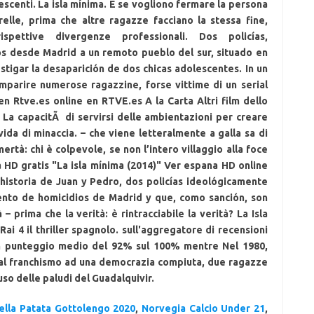
centi. La isla mínima. E se vogliono fermare la persona
elle, prima che altre ragazze facciano la stessa fine,
ettive divergenze professionali. Dos policías,
s desde Madrid a un remoto pueblo del sur, situado en
stigar la desaparición de dos chicas adolescentes. In un
omparire numerose ragazzine, forse vittime di un serial
en Rtve.es online en RTVE.es A la Carta Altri film dello
m. La capacitÃ di servirsi delle ambientazioni per creare
ida di minaccia. – che viene letteralmente a galla sa di
rtà: chi è colpevole, se non l’intero villaggio alla foce
a HD gratis "La isla mínima (2014)" Ver espana HD online
historia de Juan y Pedro, dos policías ideológicamente
nto de homicidios de Madrid y que, como sanción, son
– prima che la verità: è rintracciabile la verità? La Isla
i 4 il thriller spagnolo. sull'aggregatore di recensioni
un punteggio medio del 92% sul 100% mentre Nel 1980,
 dal franchismo ad una democrazia compiuta, due ragazze
so delle paludi del Guadalquivir.
ella Patata Gottolengo 2020
,
Norvegia Calcio Under 21
,