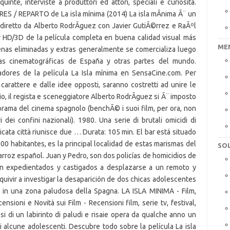
ME
SOL