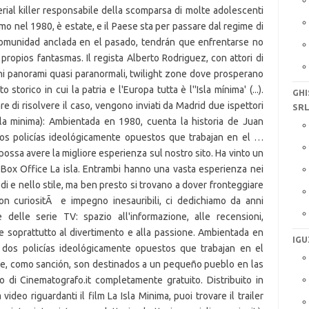
GH
SR
IGU