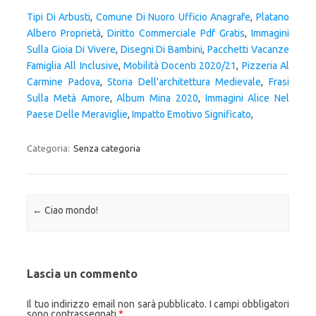
Tipi Di Arbusti
,
Comune Di Nuoro Ufficio Anagrafe
,
Platano
Albero Proprietà
,
Diritto Commerciale Pdf Gratis
,
Immagini
Sulla Gioia Di Vivere
,
Disegni Di Bambini
,
Pacchetti Vacanze
Famiglia All Inclusive
,
Mobilità Docenti 2020/21
,
Pizzeria Al
Carmine Padova
,
Storia Dell'architettura Medievale
,
Frasi
Sulla Metà Amore
,
Album Mina 2020
,
Immagini Alice Nel
Paese Delle Meraviglie
,
Impatto Emotivo Significato
,
Categoria:
Senza categoria
Navigazione articolo
←
Ciao mondo!
Lascia un commento
Il tuo indirizzo email non sarà pubblicato.
I campi obbligatori
sono contrassegnati
*