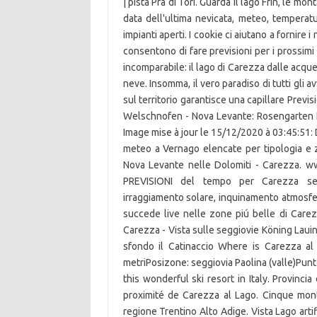
| pista Pra di Tori. Guarda il lago Frin, le m
data dell'ultima nevicata, meteo, temperatur
impianti aperti. I cookie ci aiutano a fornire i
consentono di fare previsioni per i prossimi
incomparabile: il lago di Carezza dalle acque
neve. Insomma, il vero paradiso di tutti gli 
sul territorio garantisce una capillare Prev
Welschnofen - Nova Levante: Rosengarten I
Image mise à jour le 15/12/2020 à 03:45:51:
meteo a Vernago elencate per tipologia e z
Nova Levante nelle Dolomiti - Carezza. ww
PREVISIONI del tempo per Carezza semp
irraggiamento solare, inquinamento atmosfer
succede live nelle zone piú belle di Care
Carezza - Vista sulle seggiovie Köning Laui
sfondo il Catinaccio Where is Carezza al 
metriPosizone: seggiovia Paolina (valle)Pun
this wonderful ski resort in Italy. Provi
proximité de Carezza al Lago. Cinque mont
regione Trentino Alto Adige. Vista Lago artif