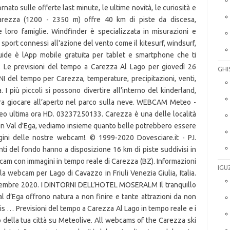
ato sulle offerte last minute, le ultime novità, le curiosità e
Carezza (1200 - 2350 m) offre 40 km di piste da discesa,
e loro famiglie. Windfinder è specializzata in misurazioni e
sport connessi all'azione del vento come il kitesurf, windsurf,
Guide è lApp mobile gratuita per tablet e smartphone che ti
". Le previsioni del tempo a Carezza Al Lago per giovedì 26
GHI
el tempo per Carezza, temperature, precipitazioni, venti,
 I più piccoli si possono divertire all’interno del kinderland,
ra giocare all’aperto nel parco sulla neve. WEBCAM Meteo -
deo ultima ora HD. 03237250133. Carezza è una delle località
, in Val d'Ega, vediamo insieme quanto belle potrebbero essere
gini delle nostre webcam!. © 1999-2020 Dovesciare.it - P.I.
anti del fondo hanno a disposizione 16 km di piste suddivisi in
Webcam con immagini in tempo reale di Carezza (BZ). Informazioni
IGU
a webcam per Lago di Cavazzo in Friuli Venezia Giulia, Italia.
vembre 2020. I DINTORNI DELL’HOTEL MOSERALM Il tranquillo
al d’Ega offrono natura a non finire e tante attrazioni da non
is … Previsioni del tempo a Carezza Al Lago in tempo reale e i
o della tua città su Meteolive. All webcams of the Carezza ski