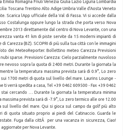
a Emilia Romagna Friuli Venezia Giulia Lazio Liguria Lombardia
ilia Toscana Trentino Alto Adige Umbria Valle d'Aosta Veneto
 Scarica lApp ufficiale della Val di Fassa. Vi si accede dalla
passo Costalunga oppure lungo la strada che porta verso Nova
cembre 2013 direttamente dal centro di Nova Levante, con una
Carezza vanta 41 km di piste servite da 15 moderni impianti di
 di Carezza (BZ). SCOPRI di più sulla tua città con le immagini
foto dei MeteoReporter. Bollettino meteo Carezza Previsioni
nubi sparse. Previsioni Carezza: Cielo parzialmente nuvoloso
 nevoso sopra la quota di 2400 metri. Durante la giornata la
 mentre la temperatura massima prevista sarà di 0.9°, Lo zero
ca sui 1700 metri di quota sul livello del mare. Laurins Lounge -
che ti verrà spedita a casa, Tel +39 0462 609500 - Fax +39 0462
e stai cercando … Durante la giornata la temperatura minima
a massima prevista sarà di -7.9°, Lo zero termico alle ore 12.00
ta sul livello del mare. Qui si gioca sul campo da golf più alto
di quota situato proprio ai piedi del Catinaccio. Guarda le
estate. Fuga dalla cittÃ per una vacanza in sicurezza, Ciao!
aggiornate per Nova Levante.