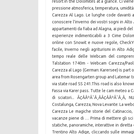
resort in the Dolomites at a glance. Ci viene
pressione atmosferica, temperatura, umidità 
Carezza Al Lago. Le lunghe code davanti all'
conoscere l'inverno dei vostri sogni in Alto 
appartamenti da fiaba ad Alagna, ai piedi del
esperienze indimenticabili a 3 Cime Dolomiti
online con Snowit e nuove regole, CheckYet
facile, Inverno negli agriturismi in Alto A
tempo reale delle Webcam del comprenso
Talstation 1740m - Webcam Carezza/Paoli
Carezza al Lago (German: Karersee) is part 
area from Rosengarten group and Latemar to
via state road SS 241.This road is also kno
Fassa via Karer pass. Tutte le cam meteo a C
di sciatori... Ã¢ÂÂºÃ¯Â¸ÂÃ¢ÂÂºÃ¯Â¸Â
Costalunga, Carezza, Nova Levante: La webca
Carezza Le magiche storie del Catinaccio, 
vacanze piene di … Prima di mettere gli sci 
statiche, panoramiche, interattive in dirett
Trentino Alto Adige, cliccando sulle immagi