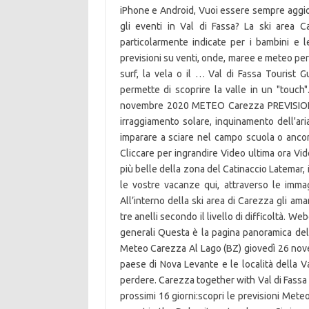
iPhone e Android, Vuoi essere sempre aggiorn
gli eventi in Val di Fassa? La ski area 
particolarmente indicate per i bambini e l
previsioni su venti, onde, maree e meteo per 
surf, la vela o il … Val di Fassa Tourist 
permette di scoprire la valle in un "touch
novembre 2020 METEO Carezza PREVISIONI d
irraggiamento solare, inquinamento dell'aria.
imparare a sciare nel campo scuola o anco
Cliccare per ingrandire Video ultima ora Vi
più belle della zona del Catinaccio Latemar
le vostre vacanze qui, attraverso le imma
All’interno della ski area di Carezza gli am
tre anelli secondo il livello di difficoltà. 
generali Questa è la pagina panoramica dell
Meteo Carezza Al Lago (BZ) giovedì 26 no
paese di Nova Levante e le località della V
perdere. Carezza together with Val di Fassa 
prossimi 16 giorni:scopri le previsioni Mete