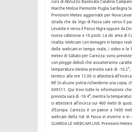
cura di Abruzzo Basilicata Calabria Campani
Marche Molise Piemonte Puglia Sardegna Sic
Previsioni Meteo aggiornate per Nova Levante.
strada che da Vigo di Fassa sale verso il 
Levante e verso il Passo Nigra oppure da Di
nuova cabinovia a 10 posti. La ski area di 
risalita. Webcam con immagini in tempo reale
delle webcam in tempo reale, i video e le 
meteo di Sabato per Carezza: sono previste 
con piogge deboli che assumeranno carattere
temperatura minima prevista sarà di -10.2°,
termico alle ore 12.00 si attesterà all'incir
Rif. Di alcune potrai richiederne una copia, 
609511. Qui trovi tutte le informazioni ch
prevista sarà di -18.4°, mentre la temperatur
si attesterà all'incirca sui 400 metri di quo
d’Europa. Carezza è un paese a 1600 metri 
webcam della Val di Fassa in inverno e in 
GUARDA LE WEBCAM LIVE. Previsioni Meteo 