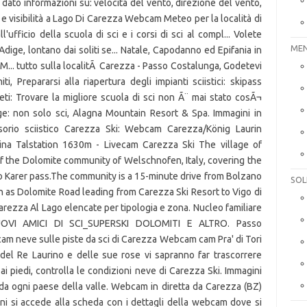
 dato informazioni su: velocità del vento, direzione del vento,
e visibilità a Lago Di Carezza Webcam Meteo per la località di
ufficio della scuola di sci e i corsi di sci al compl... Volete
MEN
Adige, lontano dai soliti se... Natale, Capodanno ed Epifania in
 M... tutto sulla localitÃ Carezza - Passo Costalunga, Godetevi
, Prepararsi alla riapertura degli impianti sciistici: skipass
i: Trovare la migliore scuola di sci non Ã¨ mai stato cosÃ¬
dige: non solo sci, Alagna Mountain Resort & Spa. Immagini in
rio sciistico Carezza Ski: Webcam Carezza/König Laurin
na Talstation 1630m - Livecam Carezza Ski The village of
of the Dolomite community of Welschnofen, Italy, covering the
 Karer pass.The community is a 15-minute drive from Bolzano
SOL
wn as Dolomite Road leading from Carezza Ski Resort to Vigo di
arezza Al Lago elencate per tipologia e zona. Nucleo familiare
, NUOVI AMICI DI SCI_SUPERSKI DOLOMITI E ALTRO. Passo
m neve sulle piste da sci di Carezza Webcam cam Pra' di Tori
del Re Laurino e delle sue rose vi sapranno far trascorrere
ai piedi, controlla le condizioni neve di Carezza Ski. Immagini
a da ogni paese della valle. Webcam in diretta da Carezza (BZ)
ni si accede alla scheda con i dettagli della webcam dove si