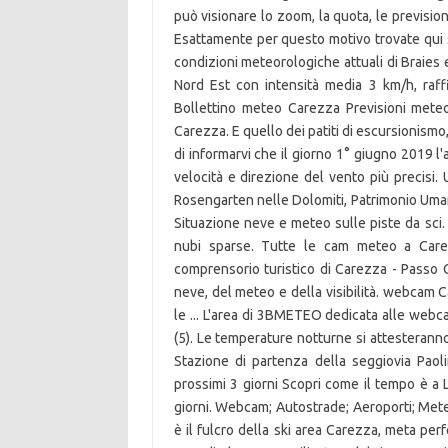
può visionare lo zoom, la quota, le previsioni
Esattamente per questo motivo trovate qui s
condizioni meteorologiche attuali di Braies e
Nord Est con intensità media 3 km/h, raf
Bollettino meteo Carezza Previsioni mete
Carezza. E quello dei patiti di escursionismo,
di informarvi che il giorno 1° giugno 2019 l
velocità e direzione del vento più precisi. 
Rosengarten nelle Dolomiti, Patrimonio Um
Situazione neve e meteo sulle piste da s
nubi sparse. Tutte le cam meteo a Care
comprensorio turistico di Carezza - Passo C
neve, del meteo e della visibilità. webcam 
le ... L'area di 3BMETEO dedicata alle webc
(5). Le temperature notturne si attesterann
Stazione di partenza della seggiovia Paol
prossimi 3 giorni Scopri come il tempo è a 
giorni. Webcam; Autostrade; Aeroporti; Met
è il fulcro della ski area Carezza, meta per