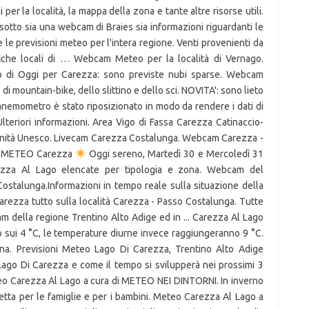
 per la località, la mappa della zona e tante altre risorse utili.
otto sia una webcam di Braies sia informazioni riguardanti le
 le previsioni meteo per l'intera regione. Venti provenienti da
fiche locali di … Webcam Meteo per la località di Vernago.
o di Oggi per Carezza: sono previste nubi sparse. Webcam
 di mountain-bike, dello slittino e dello sci. NOVITA': sono lieto
'anemometro è stato riposizionato in modo da rendere i dati di
Ulteriori informazioni. Area Vigo di Fassa Carezza Catinaccio-
anità Unesco. Livecam Carezza Costalunga. Webcam Carezza -
ci. METEO Carezza
Oggi sereno, Martedì 30 e Mercoledì 31
zza Al Lago elencate per tipologia e zona. Webcam del
ostalunga.Informazioni in tempo reale sulla situazione della
Carezza tutto sulla località Carezza - Passo Costalunga. Tutte
am della regione Trentino Alto Adige ed in ... Carezza Al Lago
o sui 4 °C, le temperature diurne invece raggiungeranno 9 °C.
ina. Previsioni Meteo Lago Di Carezza, Trentino Alto Adige
Lago Di Carezza e come il tempo si svilupperà nei prossimi 3
eo Carezza Al Lago a cura di METEO NEI DINTORNI. In inverno
fetta per le famiglie e per i bambini. Meteo Carezza Al Lago a