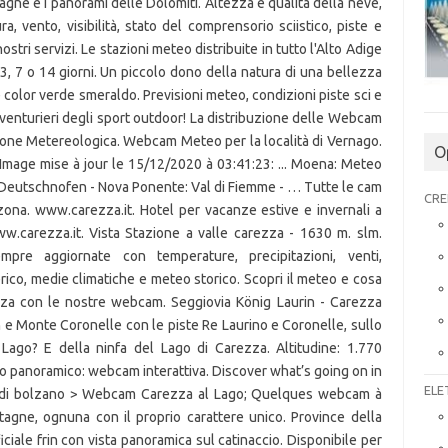
ontagne e i panorami delle Dolomiti. Altezza e qualità della neve,
a, vento, visibilità, stato del comprensorio sciistico, piste e
 nostri servizi. Le stazioni meteo distribuite in tutto l'Alto Adige
 3, 7 o 14 giorni. Un piccolo dono della natura di una bellezza
 color verde smeraldo. Previsioni meteo, condizioni piste sci e
avventurieri degli sport outdoor! La distribuzione delle Webcam
isione Metereologica. Webcam Meteo per la località di Vernago.
O
mage mise à jour le 15/12/2020 à 03:41:23: ... Moena: Meteo
 Deutschnofen - Nova Ponente: Val di Fiemme - … Tutte le cam
CRE
ona. www.carezza.it. Hotel per vacanze estive e invernali a
w.carezza.it. Vista Stazione a valle carezza - 1630 m. slm.
re aggiornate con temperature, precipitazioni, venti,
ico, medie climatiche e meteo storico. Scopri il meteo e cosa
zza con le nostre webcam. Seggiovia König Laurin - Carezza
n e Monte Coronelle con le piste Re Laurino e Coronelle, sullo
Lago? E della ninfa del Lago di Carezza. Altitudine: 1.770
to panoramico: webcam interattiva. Discover what’s going on in
ELE
ncia di bolzano > Webcam Carezza al Lago; Quelques webcam à
agne, ognuna con il proprio carattere unico. Province della
iciale frin con vista panoramica sul catinaccio. Disponibile per