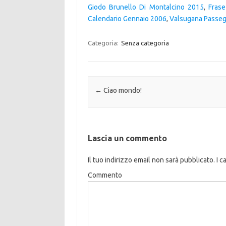
Giodo Brunello Di Montalcino 2015
,
Frase
Calendario Gennaio 2006
,
Valsugana Passeg
Categoria:
Senza categoria
Navigazione articolo
←
Ciao mondo!
Lascia un commento
Il tuo indirizzo email non sarà pubblicato.
I c
Commento