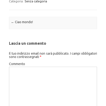
Categoria:
Senza categoria
Navigazione articolo
←
Ciao mondo!
Lascia un commento
Il tuo indirizzo email non sarà pubblicato.
I campi obbligatori
sono contrassegnati
*
Commento