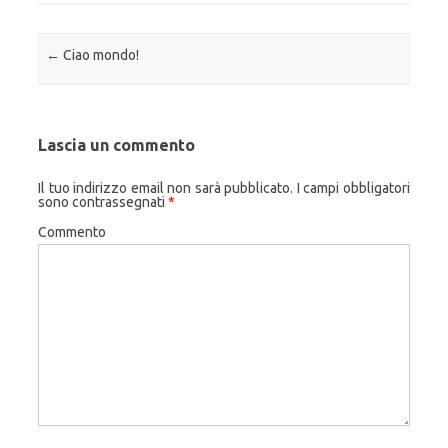
Navigazione articolo
←
Ciao mondo!
Lascia un commento
Il tuo indirizzo email non sarà pubblicato.
I campi obbligatori
sono contrassegnati
*
Commento