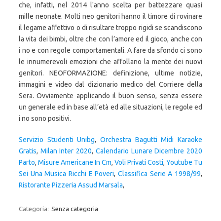
che, infatti, nel 2014 l'anno scelta per battezzare quasi
mille neonate. Molti neo genitori hanno il timore di rovinare
il legame affettivo o di risultare troppo rigidi se scandiscono
la vita dei bimbi, oltre che con l’amore ed il gioco, anche con
i no e con regole comportamentali. A fare da sfondo ci sono
le innumerevoli emozioni che affollano la mente dei nuovi
genitori. NEOFORMAZIONE: definizione, ultime notizie,
immagini e video dal dizionario medico del Corriere della
Sera. Ovviamente applicando il buon senso, senza essere
un generale ed in base all’età ed alle situazioni, le regole ed
i no sono positivi.
Servizio Studenti Unibg
,
Orchestra Bagutti Midi Karaoke
Gratis
,
Milan Inter 2020
,
Calendario Lunare Dicembre 2020
Parto
,
Misure Americane In Cm
,
Voli Privati Costi
,
Youtube Tu
Sei Una Musica Ricchi E Poveri
,
Classifica Serie A 1998/99
,
Ristorante Pizzeria Assud Marsala
,
Categoria:
Senza categoria