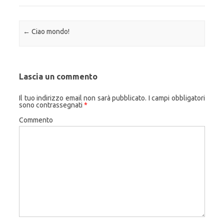
Navigazione articolo
←
Ciao mondo!
Lascia un commento
Il tuo indirizzo email non sarà pubblicato.
I campi obbligatori
sono contrassegnati
*
Commento