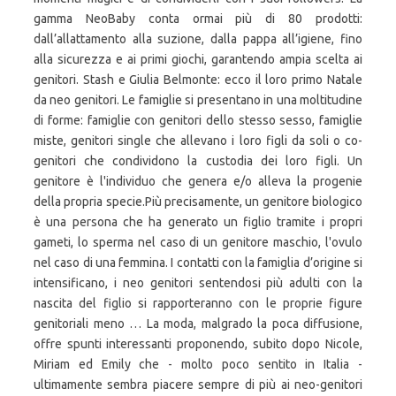
gamma NeoBaby conta ormai più di 80 prodotti:
dall’allattamento alla suzione, dalla pappa all’igiene, fino
alla sicurezza e ai primi giochi, garantendo ampia scelta ai
genitori. Stash e Giulia Belmonte: ecco il loro primo Natale
da neo genitori. Le famiglie si presentano in una moltitudine
di forme: famiglie con genitori dello stesso sesso, famiglie
miste, genitori single che allevano i loro figli da soli o co-
genitori che condividono la custodia dei loro figli. Un
genitore è l'individuo che genera e/o alleva la progenie
della propria specie.Più precisamente, un genitore biologico
è una persona che ha generato un figlio tramite i propri
gameti, lo sperma nel caso di un genitore maschio, l'ovulo
nel caso di una femmina. I contatti con la famiglia d’origine si
intensificano, i neo genitori sentendosi più adulti con la
nascita del figlio si rapporteranno con le proprie figure
genitoriali meno … La moda, malgrado la poca diffusione,
offre spunti interessanti proponendo, subito dopo Nicole,
Miriam ed Emily che - molto poco sentito in Italia -
ultimamente sembra piacere sempre di più ai neo-genitori