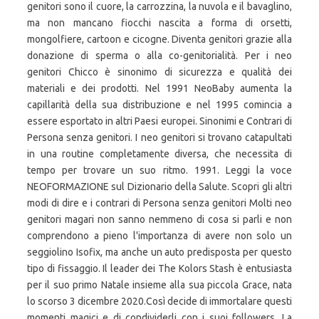
genitori sono il cuore, la carrozzina, la nuvola e il bavaglino,
ma non mancano fiocchi nascita a forma di orsetti,
mongolfiere, cartoon e cicogne. Diventa genitori grazie alla
donazione di sperma o alla co-genitorialità. Per i neo
genitori Chicco è sinonimo di sicurezza e qualità dei
materiali e dei prodotti. Nel 1991 NeoBaby aumenta la
capillarità della sua distribuzione e nel 1995 comincia a
essere esportato in altri Paesi europei. Sinonimi e Contrari di
Persona senza genitori. I neo genitori si trovano catapultati
in una routine completamente diversa, che necessita di
tempo per trovare un suo ritmo. 1991. Leggi la voce
NEOFORMAZIONE sul Dizionario della Salute. Scopri gli altri
modi di dire e i contrari di Persona senza genitori Molti neo
genitori magari non sanno nemmeno di cosa si parli e non
comprendono a pieno l'importanza di avere non solo un
seggiolino Isofix, ma anche un auto predisposta per questo
tipo di fissaggio. Il leader dei The Kolors Stash è entusiasta
per il suo primo Natale insieme alla sua piccola Grace, nata
lo scorso 3 dicembre 2020.Così decide di immortalare questi
momenti magici e di condividerli con i suoi followers. La