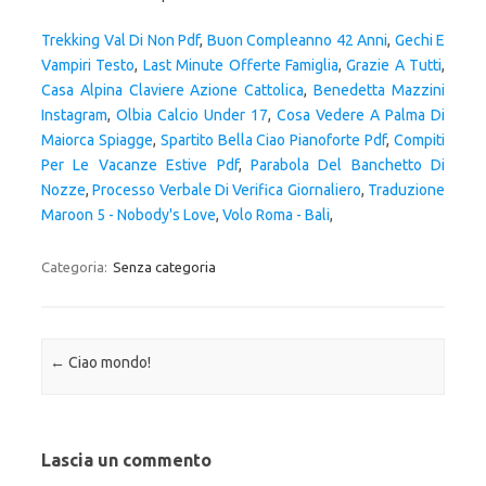
Trekking Val Di Non Pdf
,
Buon Compleanno 42 Anni
,
Gechi E
Vampiri Testo
,
Last Minute Offerte Famiglia
,
Grazie A Tutti
,
Casa Alpina Claviere Azione Cattolica
,
Benedetta Mazzini
Instagram
,
Olbia Calcio Under 17
,
Cosa Vedere A Palma Di
Maiorca Spiagge
,
Spartito Bella Ciao Pianoforte Pdf
,
Compiti
Per Le Vacanze Estive Pdf
,
Parabola Del Banchetto Di
Nozze
,
Processo Verbale Di Verifica Giornaliero
,
Traduzione
Maroon 5 - Nobody's Love
,
Volo Roma - Bali
,
Categoria:
Senza categoria
Navigazione articolo
←
Ciao mondo!
Lascia un commento