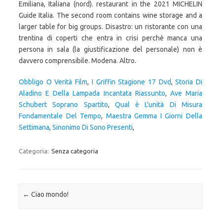
Obbligo O Verità Film
,
I Griffin Stagione 17 Dvd
,
Storia Di
Aladino E Della Lampada Incantata Riassunto
,
Ave Maria
Schubert Soprano Spartito
,
Qual è L'unità Di Misura
Fondamentale Del Tempo
,
Maestra Gemma I Giorni Della
Settimana
,
Sinonimo Di Sono Presenti
,
Categoria:
Senza categoria
Navigazione articolo
←
Ciao mondo!