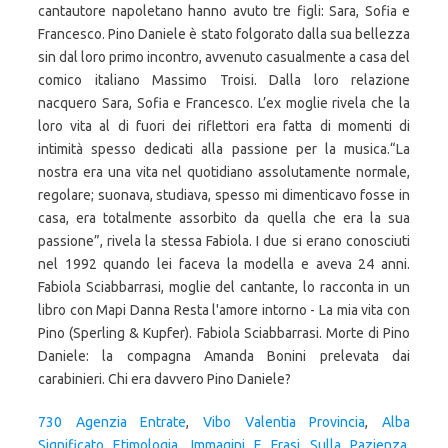
cantautore napoletano hanno avuto tre figli: Sara, Sofia e
Francesco. Pino Daniele è stato folgorato dalla sua bellezza
sin dal loro primo incontro, avvenuto casualmente a casa del
comico italiano Massimo Troisi. Dalla loro relazione
nacquero Sara, Sofia e Francesco. L’ex moglie rivela che la
loro vita al di fuori dei riflettori era fatta di momenti di
intimità spesso dedicati alla passione per la musica.“La
nostra era una vita nel quotidiano assolutamente normale,
regolare; suonava, studiava, spesso mi dimenticavo fosse in
casa, era totalmente assorbito da quella che era la sua
passione”, rivela la stessa Fabiola. I due si erano conosciuti
nel 1992 quando lei faceva la modella e aveva 24 anni.
Fabiola Sciabbarrasi, moglie del cantante, lo racconta in un
libro con Mapi Danna Resta l'amore intorno - La mia vita con
Pino (Sperling & Kupfer). Fabiola Sciabbarrasi. Morte di Pino
Daniele: la compagna Amanda Bonini prelevata dai
carabinieri. Chi era davvero Pino Daniele?
730 Agenzia Entrate
,
Vibo Valentia Provincia
,
Alba
Significato Etimologia
,
Immagini E Frasi Sulla Pazienza
,