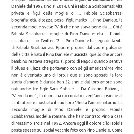
Daniele dal 1992 sino al 2014. Chi è Fabiola Sciabbarrasi: vita
privata e figli della moglie di .... Fabiola Sciabbarrasi
biografia: età, altezza, peso, figli, marito .... Pino Daniele, la
seconda moglie svela: "Vidi che non stava bene da .... Chi è
Fabiola Sciabbarrasi moglie di Pino Daniele: età .... fabiola
sciabbarrasi on Twitter: "2 … Pino Daniele ha segnato la vita
di Fabiola Sciabbarrasi. Eppure proprio dal cuore pulsante
della città è nato il Pino Daniele musicista, quello che ancora
bambino restava stregato al porto di Napoli quando sentiva
il blues e il jazz che portavano con sé gli americani.Ma Pino
non è diventato uno di loro. I due si sono sposati, la loro
storia d’amore è durata ben 22 anni e dal loro amore sono
nati anche tre figli: Sara, Sofia e … Da Caterina Balivo , a
"Vieni da me" , la donna ha raccontato i vent'anni insieme al
cantautore e mostrato il suo libro "Resta l'amore intorno. La
seconda moglie di Pino Daniele è proprio Fabiola
Sciabbarrasi, modella romana, che ha incontrato Pino a casa
di Massimo Troisi nel 1992. Ancora oggi il dolore c’è: Fabiola
posta spesso sui social vecchie foto con Pino Daniele. Come