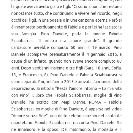
la quale aveva avuto già tre figli. "Ci sono amori che restano
nonostante tutto, che continuano a vivere nel ricordo, negli
occhi dei figli, in una poesia o in una canzone eterna. Però si
è innamorato perdutamente di Fabiola e per lei ha lasciato la
sua famiglia. Pino Daniele, parla la moglie Fabiola
Sciabbarrasi: “Il nostro era amore grande”. Il grande
cantautore avrebbe compiuto 60 anni il 19 marzo. Pino
Daniele scomparve prematuramente il 4 gennaio 2015, a
causa di un infarto, quando non aveva ancora compiuto 60
anni. Dopo vent’anni insieme e tre figli (Sara, 18 anni, Sofia,
13, e Francesco, 8), Pino Daniele e Fabiola Sciabbarrasi si
sono separati. Poi, nell’anno 2015 è arrivata l’annuncio della
separazione. Si intitola “Resta l’amore intorno – La mia vita
con Pino” il libro che Fabiola Sciabbarrasi, moglie di Pino
Daniele, ha scritto con Mapi Danna. ROMA – Fabiola
Sciabbarrasi, ex moglie di Pino Daniele, è apparsa nel video
“Amore senza fine”, una delle celebri canzoni del cantante
napoletano. Fabiola Sciabbarrasi racconta Pino Daniele. Se
ne innamorò e la sposò. Dal matrimonio, la modella e il