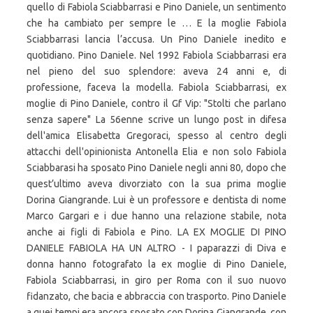
quello di Fabiola Sciabbarrasi e Pino Daniele, un sentimento
che ha cambiato per sempre le … E la moglie Fabiola
Sciabbarrasi lancia l’accusa. Un Pino Daniele inedito e
quotidiano. Pino Daniele. Nel 1992 Fabiola Sciabbarrasi era
nel pieno del suo splendore: aveva 24 anni e, di
professione, faceva la modella. Fabiola Sciabbarrasi, ex
moglie di Pino Daniele, contro il Gf Vip: "Stolti che parlano
senza sapere" La 56enne scrive un lungo post in difesa
dell'amica Elisabetta Gregoraci, spesso al centro degli
attacchi dell'opinionista Antonella Elia e non solo Fabiola
Sciabbarasi ha sposato Pino Daniele negli anni 80, dopo che
quest’ultimo aveva divorziato con la sua prima moglie
Dorina Giangrande. Lui è un professore e dentista di nome
Marco Gargari e i due hanno una relazione stabile, nota
anche ai figli di Fabiola e Pino. LA EX MOGLIE DI PINO
DANIELE FABIOLA HA UN ALTRO - I paparazzi di Diva e
donna hanno fotografato la ex moglie di Pino Daniele,
Fabiola Sciabbarrasi, in giro per Roma con il suo nuovo
fidanzato, che bacia e abbraccia con trasporto. Pino Daniele
a quei tempi era ancora sposato con Dorina Giangrande, con