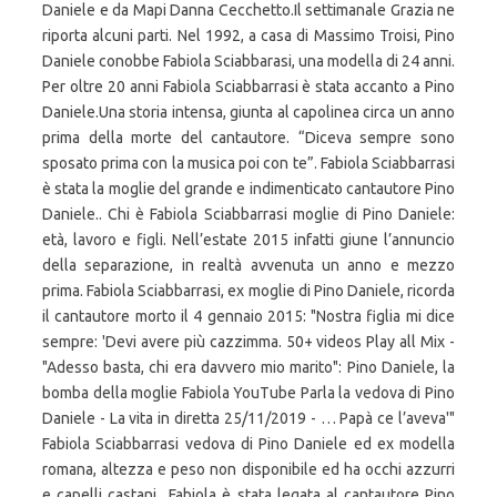
Daniele e da Mapi Danna Cecchetto.Il settimanale Grazia ne
riporta alcuni parti. Nel 1992, a casa di Massimo Troisi, Pino
Daniele conobbe Fabiola Sciabbarasi, una modella di 24 anni.
Per oltre 20 anni Fabiola Sciabbarrasi è stata accanto a Pino
Daniele.Una storia intensa, giunta al capolinea circa un anno
prima della morte del cantautore. “Diceva sempre sono
sposato prima con la musica poi con te”. Fabiola Sciabbarrasi
è stata la moglie del grande e indimenticato cantautore Pino
Daniele.. Chi è Fabiola Sciabbarrasi moglie di Pino Daniele:
età, lavoro e figli. Nell’estate 2015 infatti giune l’annuncio
della separazione, in realtà avvenuta un anno e mezzo
prima. Fabiola Sciabbarrasi, ex moglie di Pino Daniele, ricorda
il cantautore morto il 4 gennaio 2015: "Nostra figlia mi dice
sempre: 'Devi avere più cazzimma. 50+ videos Play all Mix -
"Adesso basta, chi era davvero mio marito": Pino Daniele, la
bomba della moglie Fabiola YouTube Parla la vedova di Pino
Daniele - La vita in diretta 25/11/2019 - … Papà ce l’aveva'"
Fabiola Sciabbarrasi vedova di Pino Daniele ed ex modella
romana, altezza e peso non disponibile ed ha occhi azzurri
e capelli castani.. Fabiola è stata legata al cantautore Pino