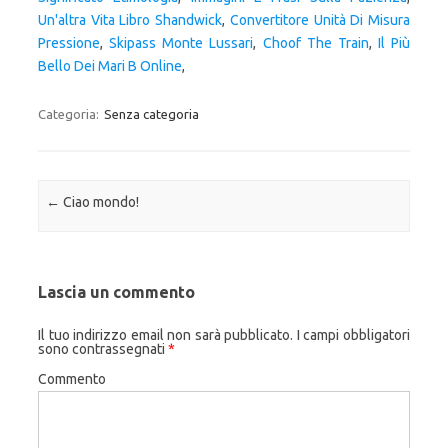
Un'altra Vita Libro Shandwick
,
Convertitore Unità Di Misura
Pressione
,
Skipass Monte Lussari
,
Choof The Train
,
Il Più
Bello Dei Mari B Online
,
Categoria:
Senza categoria
Navigazione articolo
←
Ciao mondo!
Lascia un commento
Il tuo indirizzo email non sarà pubblicato.
I campi obbligatori
sono contrassegnati
*
Commento