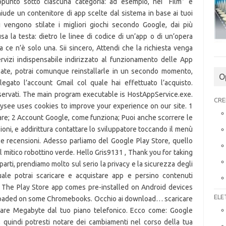
O
CRE
ELE