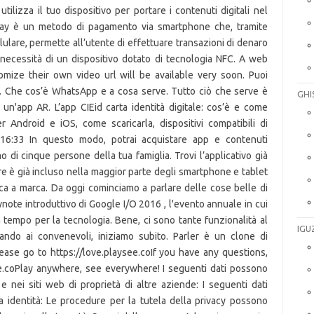
GHI
IGU