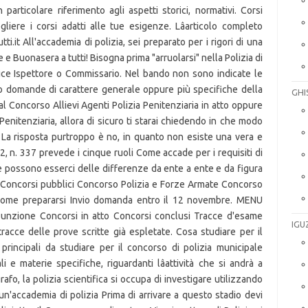
on particolare riferimento agli aspetti storici, normativi. Corsi
egliere i corsi adatti alle tue esigenze. Lâarticolo completo
.it All'accademia di polizia, sei preparato per i rigori di una
 e Buonasera a tutti! Bisogna prima "arruolarsi" nella Polizia di
ce Ispettore o Commissario. Nel bando non sono indicate le
no domande di carattere generale oppure più specifiche della
GHI
l Concorso Allievi Agenti Polizia Penitenziaria in atto oppure
Penitenziaria, allora di sicuro ti starai chiedendo in che modo
z. La risposta purtroppo è no, in quanto non esiste una vera e
82, n. 337 prevede i cinque ruoli Come accade per i requisiti di
 possono esserci delle differenze da ente a ente e da figura
 Concorsi pubblici Concorso Polizia e Forze Armate Concorso
o: come prepararsi Invio domanda entro il 12 novembre. MENU
sunzione Concorsi in atto Concorsi conclusi Tracce d'esame
IGU
tracce delle prove scritte già espletate. Cosa studiare per il
principali da studiare per il concorso di polizia municipale
i e materie specifiche, riguardanti lâattività che si andrà a
o, la polizia scientifica si occupa di investigare utilizzando
 un'accademia di polizia Prima di arrivare a questo stadio devi