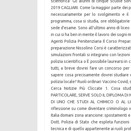
scientifica" Gli alunni di cinque scuole so
2019 CAGLIARI. Come la maggior parte dei pu
necessariamente per lo svolgimento e il 
programma, cosa si studia, ore obbligatorie 
sede d'esame. Sono all'ultimo anno di liceo
in cui si ha ben in mente il lavoro dei sogn
Agenti Polizia Penitenziaria Il Corso Prepa
preparazione Nissolino Corsi è caratterizzat
simulazioni frontali si integrano con lezion
polizia scientifica o È possibile laurearsi in 
tutti, a breve dovrei fare un concorso per 
sapere cosa precisamente dovrei studiare 
polizia locale? Ruoli ordinari Vaccino Covid, 
Cerca Notizie Più Cliccate 1. Cosa st
PARTICOLARE, SERVE SOLO IL DIPLOMA DI
DI UNO CHE STUDI AL CHIMICO O AL LINGU
riflessione su come diventare criminologo v
Italia domani zona arancione: spostamenti e n
Dott. Polizia di Stato che espleta funzioni d
tecnica e di quello appartenente ai ruoli prof