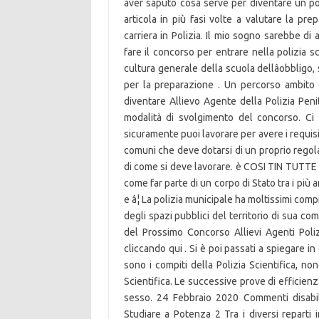
aver saputo cosa serve per diventare un poli
articola in più fasi volte a valutare la pr
carriera in Polizia. Il mio sogno sarebbe di 
fare il concorso per entrare nella polizia sc
cultura generale della scuola dellâobbligo, 
per la preparazione . Un percorso ambito 
diventare Allievo Agente della Polizia Peni
modalità di svolgimento del concorso. Ci
sicuramente puoi lavorare per avere i requisit
comuni che deve dotarsi di un proprio regolam
di come si deve lavorare. è COSI TIN TUTTE
come far parte di un corpo di Stato tra i più am
e â¦ La polizia municipale ha moltissimi com
degli spazi pubblici del territorio di sua 
del Prossimo Concorso Allievi Agenti Poliz
cliccando qui . Si è poi passati a spiegare in
sono i compiti della Polizia Scientifica, no
Scientifica. Le successive prove di efficienz
sesso. 24 Febbraio 2020 Commenti disabilit
Studiare a Potenza 2 Tra i diversi reparti i