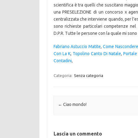
scientifica è tra quelli che suscitano maggio
una PRESELEZIONE di un concorso x agente d
centralizzata che interviene quando, per l'es
sono richieste particolari competenze nel c
D.P.R. Tutte le persone con la quale mi sono 
Fabriano Astuccio Matite
,
Come Nascondere 
Con La K
,
Topolino Canto Di Natale
,
Portale 
Contadini
,
Categoria:
Senza categoria
Navigazione articolo
←
Ciao mondo!
Lascia un commento