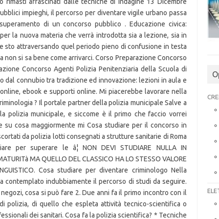
no rimasti affascinati dalle tecniche di indagine 13 Dicembre
bblici impieghi, il percorso per diventare vigile urbano passa
superamento di un concorso pubblico . Educazione civica:
per la nuova materia che verrà introdotta sia a lezione, sia in
 e sto attraversando quel periodo pieno di confusione in testa
i ma non si sa bene come arrivarci. Corso Preparazione Concorso
razione Concorso Agenti Polizia Penitenziaria della Scuola di
O
o dal connubio tra tradizione ed innovazione: lezioni in aula e
i online, ebook e supporti online. Mi piacerebbe lavorare nella
CRE
criminologia ? Il portale partner della polizia municipale Salve a
la polizia municipale, e siccome è il primo che faccio vorrei
e su cosa maggiormente mi Cosa studiare per il concorso in
scortati da polizia lotti consegnati a strutture sanitarie di Roma
udiare per superare le â¦ NON DEVI STUDIARE NULLA IN
 MATURITà MA QUELLO DEL CLASSICO HA LO STESSO VALORE
ISTICO. Cosa studiare per diventare criminologo Nella
a contemplato indubbiamente il percorso di studi da seguire.
ELE
egozi, cosa si può fare 2. Due anni fa il primo incontro con il
i polizia, di quello che espleta attività tecnico-scientifica o
essionali dei sanitari. Cosa fa la polizia scientifica? * Tecniche