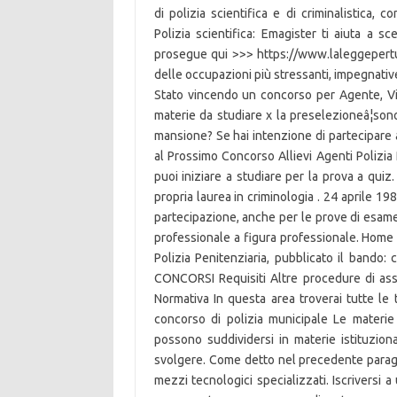
di polizia scientifica e di criminalistica, c
Polizia scientifica: Emagister ti aiuta a sc
prosegue qui >>> https://www.laleggepertutti
delle occupazioni più stressanti, impegnative
Stato vincendo un concorso per Agente, Vi
materie da studiare x la preselezioneâ¦so
mansione? Se hai intenzione di partecipare a
al Prossimo Concorso Allievi Agenti Polizia 
puoi iniziare a studiare per la prova a qui
propria laurea in criminologia . 24 aprile 19
partecipazione, anche per le prove di esame
professionale a figura professionale. Home
Polizia Penitenziaria, pubblicato il band
CONCORSI Requisiti Altre procedure di as
Normativa In questa area troverai tutte le 
concorso di polizia municipale Le materie 
possono suddividersi in materie istituzional
svolgere. Come detto nel precedente paragraf
mezzi tecnologici specializzati. Iscriversi a