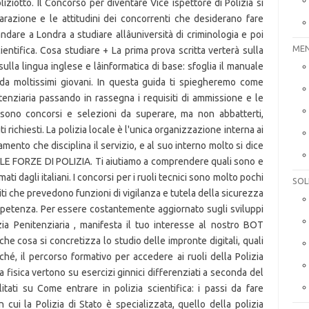
ziotto. Il Concorso per diventare Vice ispettore di Polizia si
eparazione e le attitudini dei concorrenti che desiderano fare
andare a Londra a studiare allâuniversità di criminologia e poi
MEN
ientifica. Cosa studiare + La prima prova scritta verterà sulla
sulla lingua inglese e lâinformatica di base: sfoglia il manuale
da moltissimi giovani. In questa guida ti spiegheremo come
tenziaria passando in rassegna i requisiti di ammissione e le
 sono concorsi e selezioni da superare, ma non abbatterti,
i richiesti. La polizia locale è l'unica organizzazione interna ai
ento che disciplina il servizio, e al suo interno molto si dice
 LE FORZE DI POLIZIA. Ti aiutiamo a comprendere quali sono e
ati dagli italiani. I concorsi per i ruoli tecnici sono molto pochi
SOL
piti che prevedono funzioni di vigilanza e tutela della sicurezza
competenza. Per essere costantemente aggiornato sugli sviluppi
ia Penitenziaria , manifesta il tuo interesse al nostro BOT
 che cosa si concretizza lo studio delle impronte digitali, quali
nché, il percorso formativo per accedere ai ruoli della Polizia
a fisica vertono su esercizi ginnici differenziati a seconda del
ati su Come entrare in polizia scientifica: i passi da fare
n cui la Polizia di Stato è specializzata, quello della polizia