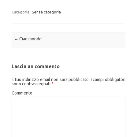
Categoria:
Senza categoria
Navigazione articolo
←
Ciao mondo!
Lascia un commento
Il tuo indirizzo email non sarà pubblicato.
I campi obbligatori
sono contrassegnati
*
Commento