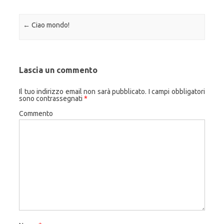
Navigazione articolo
←
Ciao mondo!
Lascia un commento
Il tuo indirizzo email non sarà pubblicato.
I campi obbligatori
sono contrassegnati
*
Commento