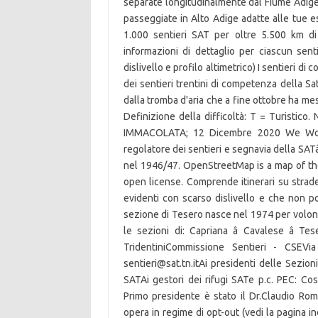
separate longitudinalmente dal Fiume Adige: C
passeggiate in Alto Adige adatte alle tue es
1.000 sentieri SAT per oltre 5.500 km di
informazioni di dettaglio per ciascun senti
dislivello e profilo altimetrico) I sentieri d
dei sentieri trentini di competenza della Sa
dalla tromba d'aria che a fine ottobre ha mes
Definizione della difficoltà: T = Turistico
IMMACOLATA; 12 Dicembre 2020 We Would 
regolatore dei sentieri e segnavia della SATâ
nel 1946/47. OpenStreetMap is a map of the
open license. Comprende itinerari su strade
evidenti con scarso dislivello e che non p
sezione di Tesero nasce nel 1974 per volont
le sezioni di: Capriana â Cavalese â Te
TridentiniCommissione Sentieri - CSEVi
sentieri@sat.tn.itAi presidenti delle Sezion
SATAi gestori dei rifugi SATe p.c. PEC: Co
Primo presidente è stato il Dr.Claudio Ro
opera in regime di opt-out (vedi la pagina 