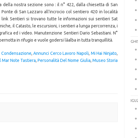
a della nostra sezione sono : il n° 422, dalla chiesetta di San
al Ponte di San Lazzaro all'incrocio col sentiero 420 in località
link Sentieri si trovano tutte le informazioni sui sentieri Sat
iche, il Catasto, le escursioni, i sentieri a lunga percorrenza, i
ografica ed i video. Manutenzione Sentieri Dario Sebastiani. N°
notta in rifugio e vuole godersi lâalba in tutta tranquillità.
GHI
 A Condensazione
,
Annunci Cerco Lavoro Napoli
,
Mi Hai Ninjato
,
l Mar Note Tastiera
,
Personalità Del Nome Giulia
,
Museo Storia
IGU