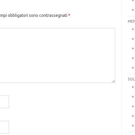
ampi obbligatori sono contrassegnati
*
MEN
SOL