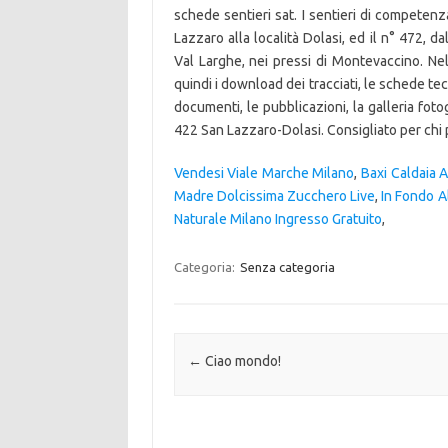
schede sentieri sat. I sentieri di competenz
Lazzaro alla località Dolasi, ed il n° 472, d
Val Larghe, nei pressi di Montevaccino. Nel 
quindi i download dei tracciati, le schede tecn
documenti, le pubblicazioni, la galleria fot
422 San Lazzaro-Dolasi. Consigliato per chi per
Vendesi Viale Marche Milano
,
Baxi Caldaia
Madre Dolcissima Zucchero Live
,
In Fondo A
Naturale Milano Ingresso Gratuito
,
Categoria:
Senza categoria
Navigazione articolo
←
Ciao mondo!