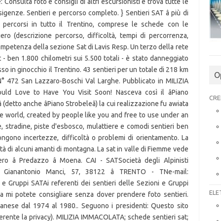
onsulta foto e consigli di altri escursionisti e trova tutte le
igenze. Sentieri e percorso completo. } Sentieri SAT â più di
 percorsi in tutto il Trentino, comprese le schede con le
ero (descrizione percorso, difficoltà, tempi di percorrenza,
i competenza della sezione Sat di Lavis Resp. Un terzo della rete
t - ben 1.800 chilometri sui 5.500 totali - è stato danneggiato
so in ginocchio il Trentino. 43 sentieri per un totale di 218 km
O
. N° 472 San Lazzaro-Boschi Val Larghe. Pubblicato in MILIZIA
Love to Have You Visit Soon! Nasceva così il âPiano
CRE
 (detto anche âPiano Strobeleâ) la cui realizzazione fu awiata
 world, created by people like you and free to use under an
, stradine, piste d'esbosco, mulattiere e comodi sentieri ben
ongono incertezze, difficoltà o problemi di orientamento. La
à di alcuni amanti di montagna. La sat in valle di Fiemme vede
sero â Predazzo â Moena. CAI - SATSocietà degli Alpinisti
a Gianantonio Manci, 57, 38122 â TRENTO - TNe-mail:
i e Gruppi SATAi referenti dei sentieri delle Sezioni e Gruppi
ELE
sa mi potete consigliare senza dover prendere foto sentieri.
manese dal 1974 al 1980.. Seguono i presidenti: Questo sito
inerente la privacy). MILIZIA IMMACOLATA; schede sentieri sat;