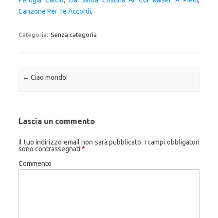
Perugia Calcio
,
Da Santa Cristina Al Col Raiser A Piedi
,
Canzone Per Te Accordi
,
Categoria:
Senza categoria
Navigazione articolo
←
Ciao mondo!
Lascia un commento
Il tuo indirizzo email non sarà pubblicato.
I campi obbligatori
sono contrassegnati
*
Commento