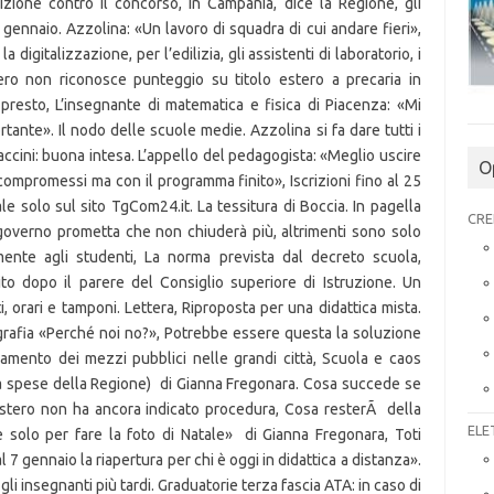
O
CRE
ELE