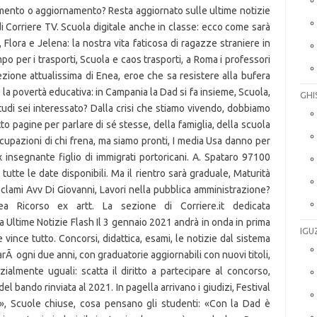
GHI
IGU