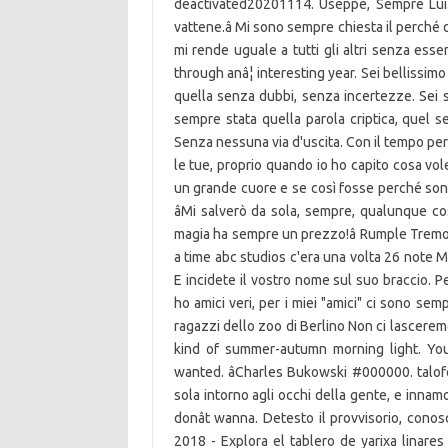
deactivated20201114. Useppe, Sempre Lui. L
vattene.â Mi sono sempre chiesta il perché 
mi rende uguale a tutti gli altri senza ess
through anâ¦ interesting year. Sei bellissim
quella senza dubbi, senza incertezze. Sei se
sempre stata quella parola criptica, quel 
Senza nessuna via d'uscita. Con il tempo per
le tue, proprio quando io ho capito cosa vo
un grande cuore e se così fosse perché sono 
âMi salverò da sola, sempre, qualunque cosa
magia ha sempre un prezzo!â Rumple Tremot
a time abc studios c'era una volta 26 note 
E incidete il vostro nome sul suo braccio. Pe
ho amici veri, per i miei "amici" ci sono sem
ragazzi dello zoo di Berlino Non ci lasceremo m
kind of summer-autumn morning light. You 
wanted. âCharles Bukowski #000000. talof
sola intorno agli occhi della gente, e inna
donât wanna. Detesto il provvisorio, conos
2018 - Explora el tablero de yarixa linares "