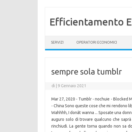
Efficientamento E
Vai al contenuto
SERVIZI
OPERATORI ECONOMICI
sempre sola tumblr
di
|
9 Gennaio 2021
Mar 27, 2020 - Tumblr - nochuie - Blocked Me 
- China Sono queste cose che mi rendono lib
Wahhhh, I donât wanna ... Sposate una donn
auguro solo di trovare qualcuno che saprà f
rinchiudi. La gente torna quando non sa do