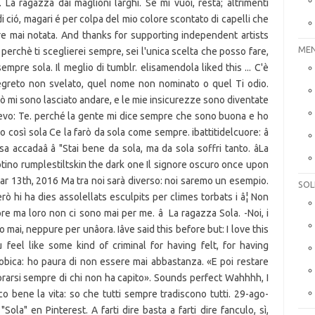
a ragazza dai maglioni larghi. Se mi vuoi, resta; altrimenti
di ció, magari é per colpa del mio colore scontato di capelli che
ere mai notata. And thanks for supporting independent artists
MEN
o perchè ti sceglierei sempre, sei l'unica scelta che posso fare,
mpre sola. Il meglio di tumblr. elisamendola liked this ... C'è
segreto non svelato, quel nome non nominato o quel Ti odio.
ò mi sono lasciato andare, e le mie insicurezze sono diventate
levo: Te. perché la gente mi dice sempre che sono buona e ho
così sola Ce la farò da sola come sempre. ibattitidelcuore: â
 accadaâ â "Stai bene da sola, ma da sola soffri tanto. âLa
ino rumplestiltskin the dark one Il signore oscuro once upon
Mar 13th, 2016 Ma tra noi sarà diverso: noi saremo un esempio.
SOL
rò hi ha dies assolellats esculpits per climes torbats i â¦ Non
pre ma loro non ci sono mai per me. â La ragazza Sola. -Noi, i
ai, neppure per unâora. Iâve said this before but: I love this
feel like some kind of criminal for having felt, for having
obica: ho paura di non essere mai abbastanza. «E poi restare
morarsi sempre di chi non ha capito». Sounds perfect Wahhhh, I
co bene la vita: so che tutti sempre tradiscono tutti. 29-ago-
Sola" en Pinterest. A farti dire basta a farti dire fanculo, sì,