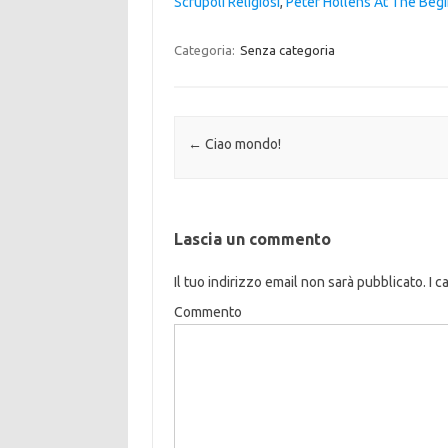
Scrupoli Religiosi
,
Peter Hollens At The Beg
Categoria:
Senza categoria
Navigazione articolo
←
Ciao mondo!
Lascia un commento
Il tuo indirizzo email non sarà pubblicato.
I c
Commento