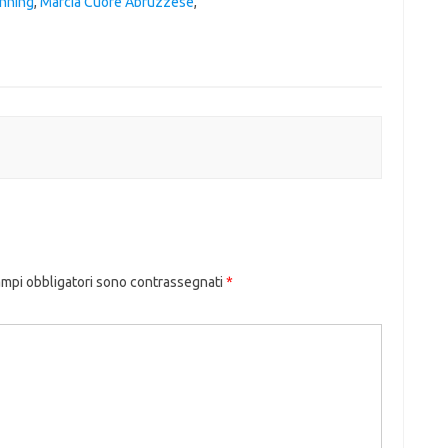
inning
,
Marcia Cuore Abruzzese
,
ampi obbligatori sono contrassegnati
*