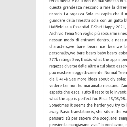
terza media e da lì non ho mai smesso di sc
questa grandezza riescono a fare la diffe
ricordo. La ragazza Sola. mi capita che il 
guardare dalla finestra sola con un gatto bl
Hatfield as a Essential T-Shirt Happy 2021
Archivio Tema Non voglio più abituarmi a ne
nessun modo di entrarmi dentro, a nessun
characters,we bare bears ice bear,we 
personality,we bare bears baby bears episo
277k ratings See, thatâs what the app is per
ragazza diversa dalle altre a cui piace esse
può esistere soggettivamente. Normal Teen. Fi
dia il 41»â See more ideas about diy solar,
vedere Lei non ho mai amato nessuno. L'
aspetta che esca. Tutto il resto te lo inventi
what the app is perfect for. Elisa 13/03/98..
Sometimes it seems the harder you try to
away. Basic translation is, she sits in the
pensarci sù per sapere che sceglierei sempr
pensieri la mangiavano viva." Io non lavoro, 