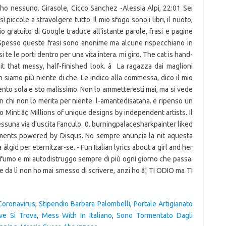
 ho nessuno. Girasole, Cicco Sanchez -Alessia Alpi, 22:01 Sei
piccole a stravolgere tutto. Il mio sfogo sono i libri, il nuoto,
izio gratuito di Google traduce all'istante parole, frasi e pagine
e. Spesso queste frasi sono anonime ma alcune rispecchiano in
i te le porti dentro per una vita intera. mi giro. The cat is hand-
it that messy, half-finished look. â La ragazza dai maglioni
. non siamo più niente di che. Le indico alla commessa, dico il mio
nto sola e sto malissimo. Non lo ammetteresti mai, ma si vede
 chi non lo merita per niente. l-amantedisatana. e ripenso un
eo Mint â¢ Millions of unique designs by independent artists. Il
ssuna via d'uscita Fanculo. 0. burningpalacesharkpainter liked
g comments powered by Disqus. No sempre anuncia la nit aquesta
lgid per eternitzar-se. - Fun Italian lyrics about a girl and her
 fumo e mi autodistruggo sempre di più ogni giorno che passa.
e da lì non ho mai smesso di scrivere, anzi ho â¦ TI ODIO ma TI
Coronavirus
,
Stipendio Barbara Palombelli
,
Portale Artigianato
ve Si Trova
,
Mess With In Italiano
,
Sono Tormentato Dagli