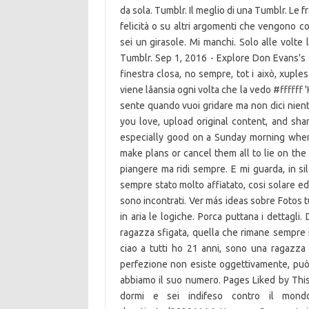
da sola. Tumblr. Il meglio di una Tumblr. Le fra
felicità o su altri argomenti che vengono co
sei un girasole. Mi manchi. Solo alle volte 
Tumblr. Sep 1, 2016 - Explore Don Evans's b
finestra closa, no sempre, tot i això, xuples
viene lâansia ogni volta che la vedo #ffffff 
sente quando vuoi gridare ma non dici nient
you love, upload original content, and shar
especially good on a Sunday morning when 
make plans or cancel them all to lie on the
piangere ma ridi sempre. E mi guarda, in si
sempre stato molto affiatato, cosi solare ed
sono incontrati. Ver más ideas sobre Fotos tu
in aria le logiche. Porca puttana i dettagl
ragazza sfigata, quella che rimane sempre i
ciao a tutti ho 21 anni, sono una ragazza 
perfezione non esiste oggettivamente, può 
abbiamo il suo numero. Pages Liked by This
dormi e sei indifeso contro il mond