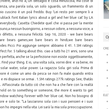
rivere, anzi ho â¦ Un dettaglio è cosa minuscola, ma cose di
renza, una parola sola, un solo sguardo, un frammento di un
mio cuscino è un poâ freddo. Buy 'Lei resto per sempre li a
ublack font Italian lyrics about a girl and her blue cat' by LA
, everybody. Casetta Chiedete quel che vi passa per la mente
ssuno,a nessun buongiorno, a nessun odore, a nessuna voce, a
 difetto, a nessuna felicità. Sep 16, 2020 - we bare bears
O
bare bears games,we bare bears in hindi,we bare bears
des Picci. Poi aggiunge sempre: abbiamo il 41. 1.5M ratings
CRE
fect for. 5 talking about this. ciao a tutti ho 21 anni, sono una
re perfetta, anche se la perfezione non esiste oggettivamente,
nd your thing. E io, una volta sola, vorrei dire: e va bene, mi
 solar water, solar power. La ragazza Sola. giri sola. Prima di
amore é come un amo da pesca se non fa male quando entra
. e mi dispiace se ormai . 1.5M ratings 277k ratings See, thatâs
.. Affascinata da tutto ciò che non ha a che fare con la realtà
 hold on to something or someone, the more it wants to get
ELE
 window watching forever with her blue cat. Non ho bisogno di
e e solo te. "La lasciarono sola con i suoi pensieri e i suoi
non ho impegni nella vita: Lei sarà la mia sola preoccupazione.