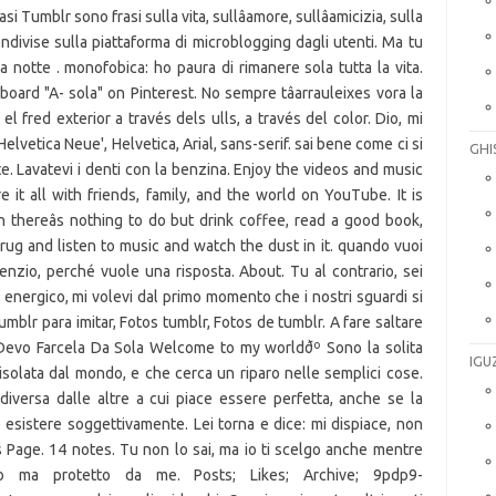
si Tumblr sono frasi sulla vita, sullâamore, sullâamicizia, sulla
ndivise sulla piattaforma di microblogging dagli utenti. Ma tu
la notte . monofobica: ho paura di rimanere sola tutta la vita.
oard "A- sola" on Pinterest. No sempre tâarrauleixes vora la
 el fred exterior a través dels ulls, a través del color. Dio, mi
'Helvetica Neue', Helvetica, Arial, sans-serif. sai bene come ci si
GHI
e. Lavatevi i denti con la benzina. Enjoy the videos and music
e it all with friends, family, and the world on YouTube. It is
thereâs nothing to do but drink coffee, read a good book,
 rug and listen to music and watch the dust in it. quando vuoi
lenzio, perché vuole una risposta. About. Tu al contrario, sei
 energico, mi volevi dal primo momento che i nostri sguardi si
mblr para imitar, Fotos tumblr, Fotos de tumblr. A fare saltare
i. Devo Farcela Da Sola Welcome to my worldðº Sono la solita
IGU
solata dal mondo, e che cerca un riparo nelle semplici cose.
diversa dalle altre a cui piace essere perfetta, anche se la
esistere soggettivamente. Lei torna e dice: mi dispiace, non
 Page. 14 notes. Tu non lo sai, ma io ti scelgo anche mentre
o ma protetto da me. Posts; Likes; Archive; 9pdp9-