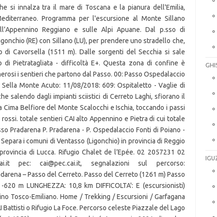
GHI
IGU