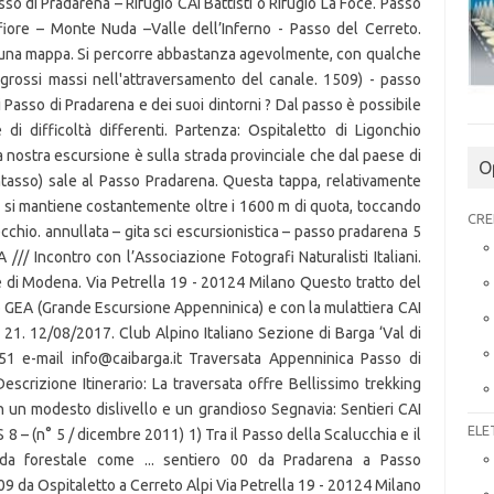
O
CRE
ELE