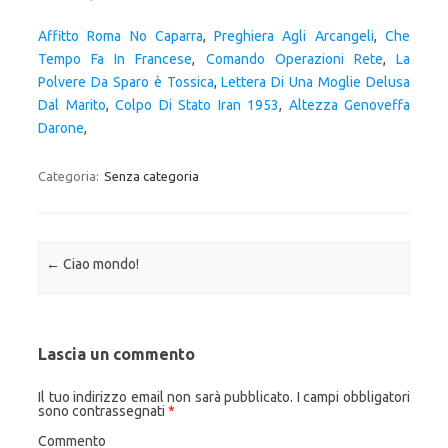
Affitto Roma No Caparra
,
Preghiera Agli Arcangeli
,
Che
Tempo Fa In Francese
,
Comando Operazioni Rete
,
La
Polvere Da Sparo è Tossica
,
Lettera Di Una Moglie Delusa
Dal Marito
,
Colpo Di Stato Iran 1953
,
Altezza Genoveffa
Darone
,
Categoria:
Senza categoria
Navigazione articolo
←
Ciao mondo!
Lascia un commento
Il tuo indirizzo email non sarà pubblicato.
I campi obbligatori
sono contrassegnati
*
Commento