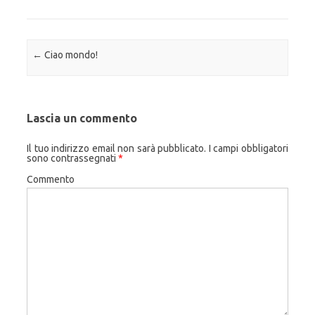
Navigazione articolo
←
Ciao mondo!
Lascia un commento
Il tuo indirizzo email non sarà pubblicato.
I campi obbligatori
sono contrassegnati
*
Commento