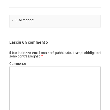
Navigazione articolo
←
Ciao mondo!
Lascia un commento
Il tuo indirizzo email non sarà pubblicato.
I campi obbligatori
sono contrassegnati
*
Commento