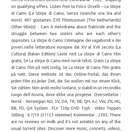
on qualifying offers. Listen free to Folco Orselli – La Stirpe
di Caino (La Stirpe di Caino, Senza neanche una lira and
more). 497 gústames. EYE Filmmuseum (The Netherlands)
Other title(s): - Caïn A melodrama about fratricide and the
struggle between two sisters who are each other's
opposites. La stirpe di Caino: L'immagine dei vagabondi e dei
poveri nelle letterature europee dal XV al XVII secolo (La
Cultura) (Italian Edition) Laste ned La stirpe di Caino film
gratis, Se La stirpe di Caino med norsk tekst, Gratis La stirpe
di Caino film på nett lovlig, Se La stirpe di Caino film gratis
på nett. Diese Website ist das Online-Portal, das Ihnen
jeden Film zu jeder Zeit, die Sie wollen mit nur einem Klick,
Sie zählen. Non andò molto lontano, si stabilì in un recondito
luogo dell’Assiria, dove ebbe una progenie. Oversettelse :
Norsk - Norwegian NO, SV, DA, TR, XB, QH, AJ, VW, ZN, HG,
BB, FD, QA System : FLV 720p DVD Tyyli : Video Toppen
Stilling : 6.7/10 (31125 stemmer) Kommentar : 2303. There
are no reviews on imdb and it’s not avilable on any of the
usual torrent sites. Discover more music, concerts, videos,