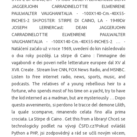
JAGGERJOHN CARRADINELOTTIE ELWENRENE
PAULWALTER VAUGHANITALIA - -100X140-Cm.-40X55-
INCHES-2 SH.POSTER: STIRPE DI CAINO, LA - 1949Dir
JOSEPH LERNERCast: DEAN JAGGERJOHN
CARRADINELOTTIE ELWENRENE PAULWALTER
VAUGHANITALIA - -100X140-Cm.-40X55-INCHES-2 … -
Natáčení začalo už v roce 1969, uvedení do kin následovalo
o dva roky později. La stirpe di Caino : l'immagine dei
vagabondi e dei poveri nelle letterature europee dal XV al
XVII. Create . Stream live CNN, FOX News Radio, and MSNBC.
Listen to free internet radio, news, sports, music, and
podcasts. The relatives of a young rebellious heir to a
fortune, who spends most of his time on a yacht, try to have
the kid interned as a madman, but are mysteriously … Dopo
questo avvenimento, si perdono le tracce del demone Lilith,
la quale scomparve, rimanendo celata fino alla prima
crociata. La Stirpe di Caino . Get this from a library! Chceš se
technologicky podílet na vývoji ČSFD.cz?Pokud ovládáš
Python a PHP, jsi zodpovědný a rád se učíš novým věcem,