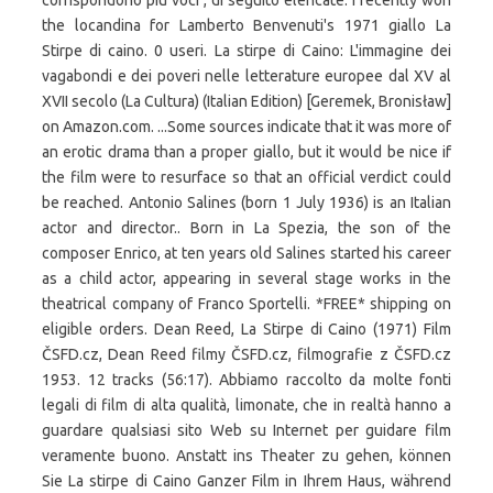
corrispondono più voci , di seguito elencate. I recently won
the locandina for Lamberto Benvenuti's 1971 giallo La
Stirpe di caino. 0 useri. La stirpe di Caino: L'immagine dei
vagabondi e dei poveri nelle letterature europee dal XV al
XVII secolo (La Cultura) (Italian Edition) [Geremek, Bronisław]
on Amazon.com. ...Some sources indicate that it was more of
an erotic drama than a proper giallo, but it would be nice if
the film were to resurface so that an official verdict could
be reached. Antonio Salines (born 1 July 1936) is an Italian
actor and director.. Born in La Spezia, the son of the
composer Enrico, at ten years old Salines started his career
as a child actor, appearing in several stage works in the
theatrical company of Franco Sportelli. *FREE* shipping on
eligible orders. Dean Reed, La Stirpe di Caino (1971) Film
ČSFD.cz, Dean Reed filmy ČSFD.cz, filmografie z ČSFD.cz
1953. 12 tracks (56:17). Abbiamo raccolto da molte fonti
legali di film di alta qualità, limonate, che in realtà hanno a
guardare qualsiasi sito Web su Internet per guidare film
veramente buono. Anstatt ins Theater zu gehen, können
Sie La stirpe di Caino Ganzer Film in Ihrem Haus, während