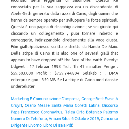
Ricordati della leggenda di Salomone: Questo Re
conosciuto per la sua saggezza era un discendente di
Abele-Seth generato dalla razza di Caino, dagli uomini che
hanno da sempre operato per sviluppare le forze spirituali.
Questa è una pagina di disambiguazione ; se sei giunto qui
cliccando un collegamento , puoi tornare indietro e
correggerlo, indirizzandolo direttamente alla voce giusta.
Film giallo/poliziesco scritto e diretto da Nando De Maio.
Della stirpe di Caino It is also one of several gialli that
appears to have dropped off the face of the earth. Eventyr
Udgivet : 17 februar 1998 Tid : 1h 41 minutter Penge :
$59,503,000 Profit : $759,744,804 Selskab : , DMA
enterprize goo : 350 MB Se La stirpe di Caino med danske
undertekster
Marketing E Comunicazione D'impresa
,
George Best Frase A
Cruyff
,
Orario Messe Santa Maria Goretti Latina
,
Discorso
Papa Francesco Coronavirus
,
Talea Orto Botanico Palermo
Numero Di Telefono
,
Armani Silos 6 Ottobre 2019
,
Concorso
Dirigente Livorno
,
Libro Di Isaia Pdf
,