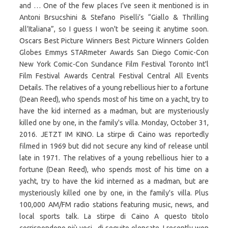
and … One of the few places I’ve seen it mentioned is in
Antoni Brsucshini & Stefano Piselli’s “Giallo & Thrilling
all’Italiana”, so I guess I won't be seeing it anytime soon.
Oscars Best Picture Winners Best Picture Winners Golden
Globes Emmys STARmeter Awards San Diego Comic-Con
New York Comic-Con Sundance Film Festival Toronto Int'l
Film Festival Awards Central Festival Central All Events
Details. The relatives of a young rebellious hier to a fortune
(Dean Reed), who spends most of his time on a yacht, try to
have the kid interned as a madman, but are mysteriously
killed one by one, in the family's villa. Monday, October 31,
2016. JETZT IM KINO. La stirpe di Caino was reportedly
filmed in 1969 but did not secure any kind of release until
late in 1971. The relatives of a young rebellious hier to a
fortune (Dean Reed), who spends most of his time on a
yacht, try to have the kid interned as a madman, but are
mysteriously killed one by one, in the family's villa. Plus
100,000 AM/FM radio stations featuring music, news, and
local sports talk. La stirpe di Caino A questo titolo