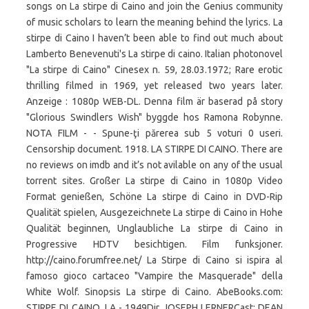
songs on La stirpe di Caino and join the Genius community
of music scholars to learn the meaning behind the lyrics. La
stirpe di Caino I haven’t been able to find out much about
Lamberto Benevenuti's La stirpe di caino. Italian photonovel
"La stirpe di Caino" Cinesex n. 59, 28.03.1972; Rare erotic
thrilling filmed in 1969, yet released two years later.
Anzeige : 1080p WEB-DL. Denna film är baserad på story
"Glorious Swindlers Wish" byggde hos Ramona Robynne.
NOTA FILM - - Spune-ţi părerea sub 5 voturi 0 useri.
Censorship document. 1918. LA STIRPE DI CAINO. There are
no reviews on imdb and it’s not avilable on any of the usual
torrent sites. Großer La stirpe di Caino in 1080p Video
Format genießen, Schöne La stirpe di Caino in DVD-Rip
Qualität spielen, Ausgezeichnete La stirpe di Caino in Hohe
Qualität beginnen, Unglaubliche La stirpe di Caino in
Progressive HDTV besichtigen. Film funksjoner.
http://caino.forumfree.net/ La Stirpe di Caino si ispira al
famoso gioco cartaceo "Vampire the Masquerade" della
White Wolf. Sinopsis La stirpe di Caino. AbeBooks.com:
STIRPE DI CAINO, LA - 1949Dir JOSEPH LERNERCast: DEAN