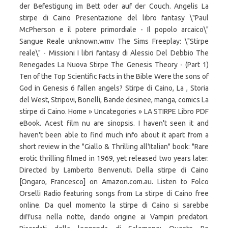
der Befestigung im Bett oder auf der Couch. Angelis La
stirpe di Caino Presentazione del libro fantasy \"Paul
McPherson e il potere primordiale - Il popolo arcaico\"
Sangue Reale unknown.wmv The Sims Freeplay: \"Stirpe
reale\" - Missioni I libri fantasy di Alessio Del Debbio The
Renegades La Nuova Stirpe The Genesis Theory - (Part 1)
Ten of the Top Scientific Facts in the Bible Were the sons of
God in Genesis 6 fallen angels? Stirpe di Caino, La , Storia
del West, Stripovi, Bonelli, Bande desinee, manga, comics La
stirpe di Caino. Home » Uncategories » LA STIRPE Libro PDF
eBook. Acest film nu are sinopsis. I haven't seen it and
haven't been able to find much info about it apart from a
short review in the "Giallo & Thrilling all'Italian" book: "Rare
erotic thrilling filmed in 1969, yet released two years later.
Directed by Lamberto Benvenuti. Della stirpe di Caino
[Ongaro, Francesco] on Amazon.com.au. Listen to Folco
Orselli Radio featuring songs from La stirpe di Caino free
online. Da quel momento la stirpe di Caino si sarebbe
diffusa nella notte, dando origine ai Vampiri predatori.