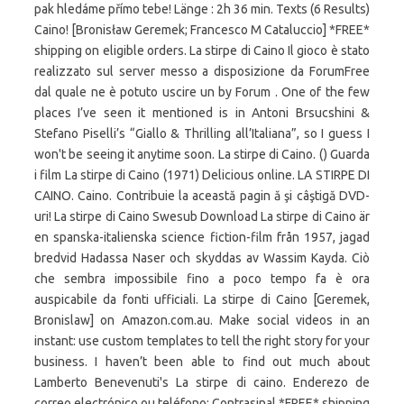
pak hledáme přímo tebe! Länge : 2h 36 min. Texts (6 Results)
Caino! [Bronisław Geremek; Francesco M Cataluccio] *FREE*
shipping on eligible orders. La stirpe di Caino Il gioco è stato
realizzato sul server messo a disposizione da ForumFree
dal quale ne è potuto uscire un by Forum . One of the few
places I’ve seen it mentioned is in Antoni Brsucshini &
Stefano Piselli’s “Giallo & Thrilling all’Italiana”, so I guess I
won't be seeing it anytime soon. La stirpe di Caino. () Guarda
i film La stirpe di Caino (1971) Delicious online. LA STIRPE DI
CAINO. Caino. Contribuie la această pagin ă şi câştigă DVD-
uri! La stirpe di Caino Swesub Download La stirpe di Caino är
en spanska-italienska science fiction-film från 1957, jagad
bredvid Hadassa Naser och skyddas av Wassim Kayda. Ciò
che sembra impossibile fino a poco tempo fa è ora
auspicabile da fonti ufficiali. La stirpe di Caino [Geremek,
Bronislaw] on Amazon.com.au. Make social videos in an
instant: use custom templates to tell the right story for your
business. I haven’t been able to find out much about
Lamberto Benevenuti's La stirpe di caino. Enderezo de
correo electrónico ou teléfono: Contrasinal *FREE* shipping