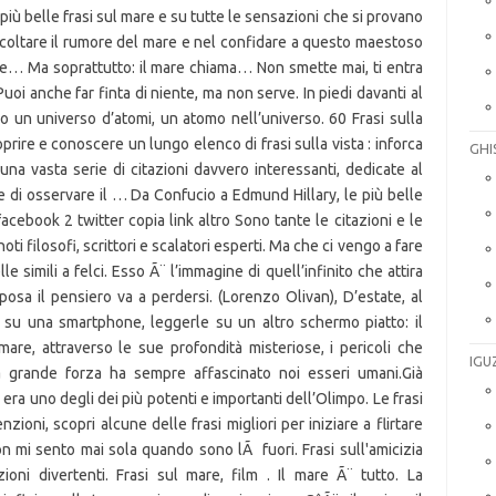
GHI
IGU