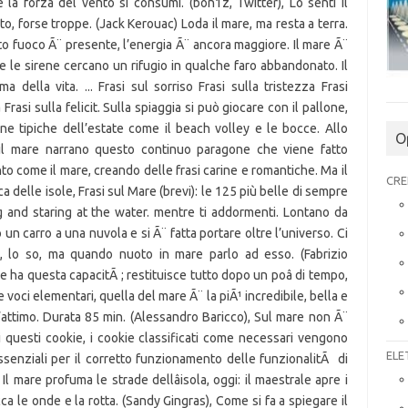
O
CRE
ELE