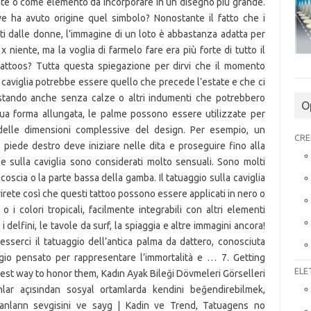
O
CRE
ELE