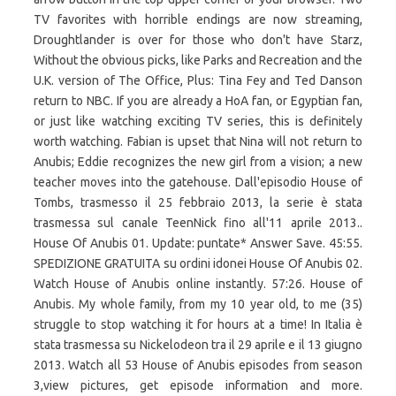
TV favorites with horrible endings are now streaming,
Droughtlander is over for those who don't have Starz,
Without the obvious picks, like Parks and Recreation and the
U.K. version of The Office, Plus: Tina Fey and Ted Danson
return to NBC. If you are already a HoA fan, or Egyptian fan,
or just like watching exciting TV series, this is definitely
worth watching. Fabian is upset that Nina will not return to
Anubis; Eddie recognizes the new girl from a vision; a new
teacher moves into the gatehouse. Dall'episodio House of
Tombs, trasmesso il 25 febbraio 2013, la serie è stata
trasmessa sul canale TeenNick fino all'11 aprile 2013..
House Of Anubis 01. Update: puntate* Answer Save. 45:55.
SPEDIZIONE GRATUITA su ordini idonei House Of Anubis 02.
Watch House of Anubis online instantly. 57:26. House of
Anubis. My whole family, from my 10 year old, to me (35)
struggle to stop watching it for hours at a time! In Italia è
stata trasmessa su Nickelodeon tra il 29 aprile e il 13 giugno
2013. Watch all 53 House of Anubis episodes from season
3,view pictures, get episode information and more.