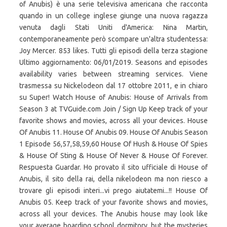
of Anubis) è una serie televisiva americana che racconta
quando in un college inglese giunge una nuova ragazza
venuta dagli Stati Uniti d'America: Nina Martin,
contemporaneamente però scompare un'altra studentessa:
Joy Mercer. 853 likes. Tutti gli episodi della terza stagione
Ultimo aggiornamento: 06/01/2019. Seasons and episodes
availability varies between streaming services. Viene
trasmessa su Nickelodeon dal 17 ottobre 2011, e in chiaro
su Super! Watch House of Anubis: House of Arrivals from
Season 3 at TVGuide.com Join / Sign Up Keep track of your
favorite shows and movies, across all your devices. House
Of Anubis 11. House Of Anubis 09. House Of Anubis Season
1 Episode 56,57,58,59,60 House Of Hush & House Of Spies
& House Of Sting & House Of Never & House Of Forever.
Respuesta Guardar. Ho provato il sito ufficiale di House of
Anubis, il sito della rai, della nikelodeon ma non riesco a
trovare gli episodi interi...vi prego aiutatemi...!! House Of
Anubis 05. Keep track of your favorite shows and movies,
across all your devices. The Anubis house may look like
your average boarding school dormitory, but the mysteries