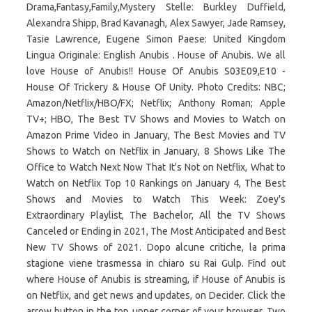
Drama,Fantasy,Family,Mystery Stelle: Burkley Duffield,
Alexandra Shipp, Brad Kavanagh, Alex Sawyer, Jade Ramsey,
Tasie Lawrence, Eugene Simon Paese: United Kingdom
Lingua Originale: English Anubis . House of Anubis. We all
love House of Anubis!! House Of Anubis S03E09,E10 -
House Of Trickery & House Of Unity. Photo Credits: NBC;
Amazon/Netflix/HBO/FX; Netflix; Anthony Roman; Apple
TV+; HBO, The Best TV Shows and Movies to Watch on
Amazon Prime Video in January, The Best Movies and TV
Shows to Watch on Netflix in January, 8 Shows Like The
Office to Watch Next Now That It's Not on Netflix, What to
Watch on Netflix Top 10 Rankings on January 4, The Best
Shows and Movies to Watch This Week: Zoey's
Extraordinary Playlist, The Bachelor, All the TV Shows
Canceled or Ending in 2021, The Most Anticipated and Best
New TV Shows of 2021. Dopo alcune critiche, la prima
stagione viene trasmessa in chiaro su Rai Gulp. Find out
where House of Anubis is streaming, if House of Anubis is
on Netflix, and get news and updates, on Decider. Click the
arrow button in the top upper corner of your browser. Two