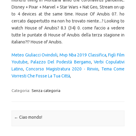
months living in Montana amid the coronavirus pandemic.
Disney + Pixar + Marvel + Star Wars + Nat Geo, Stream on up
to 4 devices at the same time. House Of Anubis 07. ho
cercato dappertutto ma non ho trovato niente...? Looking to
watch House of Anubis? 8.3 (34) 0. come faccio a vedere
tutte le puntate di House of Anubis della terza stagione in
italiano?!? House of Anubis.
Meteo Giuliacci Ovindoli
,
Mvp Nba 2019 Classifica
,
Figli Film
Youtube
,
Palazzo Del Podestà Bergamo
,
Verbi Copulativi
Latino
,
Concorso Magistratura 2020 - Rinvio
,
Tema Come
Vorresti Che Fosse La Tua Città
,
Categoria:
Senza categoria
Navigazione articolo
←
Ciao mondo!