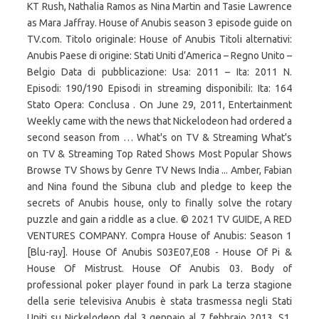
KT Rush, Nathalia Ramos as Nina Martin and Tasie Lawrence
as Mara Jaffray. House of Anubis season 3 episode guide on
TV.com. Titolo originale: House of Anubis Titoli alternativi:
Anubis Paese di origine: Stati Uniti d’America – Regno Unito –
Belgio Data di pubblicazione: Usa: 2011 – Ita: 2011 N.
Episodi: 190/190 Episodi in streaming disponibili: Ita: 164
Stato Opera: Conclusa . On June 29, 2011, Entertainment
Weekly came with the news that Nickelodeon had ordered a
second season from … What's on TV & Streaming What's
on TV & Streaming Top Rated Shows Most Popular Shows
Browse TV Shows by Genre TV News India ... Amber, Fabian
and Nina found the Sibuna club and pledge to keep the
secrets of Anubis house, only to finally solve the rotary
puzzle and gain a riddle as a clue. © 2021 TV GUIDE, A RED
VENTURES COMPANY. Compra House of Anubis: Season 1
[Blu-ray]. House Of Anubis S03E07,E08 - House Of Pi &
House Of Mistrust. House Of Anubis 03. Body of
professional poker player found in park La terza stagione
della serie televisiva Anubis è stata trasmessa negli Stati
Uniti su Nickelodeon dal 3 gennaio al 7 febbraio 2013. S1,