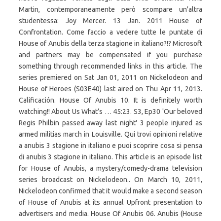
Martin, contemporaneamente però scompare un'altra
studentessa: Joy Mercer. 13 Jan. 2011 House of
Confrontation. Come faccio a vedere tutte le puntate di
House of Anubis della terza stagione in italiano?!? Microsoft
and partners may be compensated if you purchase
something through recommended links in this article. The
series premiered on Sat Jan 01, 2011 on Nickelodeon and
House of Heroes (S03E40) last aired on Thu Apr 11, 2013.
Calificación. House Of Anubis 10. It is definitely worth
watching!! About Us What’s … 45:23. S3, Ep30 'Our beloved
Regis Philbin passed away last night' 3 people injured as
armed militias march in Louisville. Qui trovi opinioni relative
a anubis 3 stagione in italiano e puoi scoprire cosa si pensa
di anubis 3 stagione in italiano. This article is an episode list
for House of Anubis, a mystery/comedy-drama television
series broadcast on Nickelodeon.. On March 10, 2011,
Nickelodeon confirmed that it would make a second season
of House of Anubis at its annual Upfront presentation to
advertisers and media. House Of Anubis 06. Anubis (House