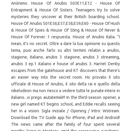
Anónimo. House Of Anubis S03E11,E12 - House Of
Entrapment & House Of Sisters. Teenagers try to solve
mysteries they uncover at their British boarding school.
House Of Anubis S01E56,E57,E58,E59,E60 - House Of Hush
& House Of Spies & House Of Sting & House Of Never &
House Of Forever. 1 respuesta. House of Anubis Italia. “I
mean, it’s no secret. Oltre a dare la tua opinione su questo
tema, puoi anche farlo su altri termini relativi a anubis,
stagione, italiano, anubis 3 stagione, anubis 3 streaming,
anubis 3 ep.1 italiano e house of anubis 3. Harriet Denby
escapes from the gatehouse and KT discovers that there's
an easier way into the secret room. Ho provato il sito
ufficiale di House of Anubis, il sito della rai e quello della
nikelodeon ma non riesco a vedere tutte le punate intere in
italiano...vi prego aiutatemiiii!!! In the third-season opener, a
new girl named KT begins school, and Eddie recalls seeing
her in a vision. Sigla iniziale / Opening / Intro: Wstream.
Download the TV Guide app for iPhone, iPad and Android!
The news came after the family of four spent several