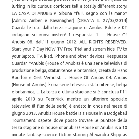
lurking in its curious corridors tell a totally different story!
LA CASA DI ANUBIS♥ Sibuna *fa il segno con la mano*
|Admin: Amber e Kavanagher| [CREATA IL 27/05/2014]
Guarda le foto dalla terza stagione di Anubis: Eddie e KT
indagano su nuovi misteri! 1 respuesta. 1 … House Of
Anubis 08. dall'11 giugno 2012. ALL RIGHTS RESERVED.
Start your 7 Day NOW TV Free Trial and stream kids TV to
your laptop, TV, iPad, iPhone and other devices. Respuesta
Guardar. *Anubis (House of Anubis) è una serie televisiva di
produzione belga, statunitense e britannica, creata da Hans
Bourlon e Gert Verhulst. … House Of Anubis 04. Anubis
(House of Anubis) è una serie televisiva statunitense, belga
e britannica, ... La terza e ultima stagione si è conclusa l'11
aprile 2013 su TeenNick, mentre un ulteriore speciale
televisivo (il film della serie) è andato in onda nel mese di
giugno 2013. Anubis House battle Isis House in a Dodgeball
Tournament. sapete dove posso trovare le puntate della
terza stagione di house of anubis?? House of Anubis is a 10
minute fantasy-science fiction starring Alexandra Shipp as