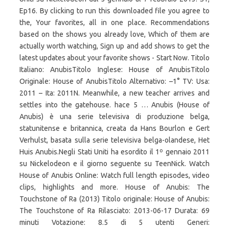
Ep16. By clicking to run this downloaded file you agree to
the, Your favorites, all in one place. Recommendations
based on the shows you already love, Which of them are
actually worth watching, Sign up and add shows to get the
latest updates about your favorite shows - Start Now. Titolo
Italiano: AnubisTitolo Inglese: House of AnubisTitolo
Originale: House of AnubisTitolo Alternativo: –1° TV: Usa:
2011 – Ita: 2011N. Meanwhile, a new teacher arrives and
settles into the gatehouse. hace 5 … Anubis (House of
Anubis) è una serie televisiva di produzione belga,
statunitense e britannica, creata da Hans Bourlon e Gert
Verhulst, basata sulla serie televisiva belga-olandese, Het
Huis Anubis.Negli Stati Uniti ha esordito il 1º gennaio 2011
su Nickelodeon e il giorno seguente su TeenNick. Watch
House of Anubis Online: Watch full length episodes, video
clips, highlights and more. House of Anubis: The
Touchstone of Ra (2013) Titolo originale: House of Anubis:
The Touchstone of Ra Rilasciato: 2013-06-17 Durata: 69
minuti Votazione: 8.5 di 5 utenti Generi: